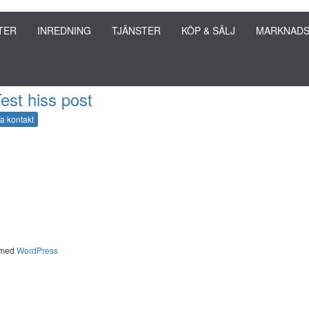
TER
INREDNING
TJÄNSTER
KÖP & SÄLJ
MARKNADS
est hiss post
a kontakt
 med
WordPress