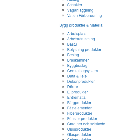
Schakter
Väganläggning
Vatten Förberedning
Bygg produkter & Material
Arbetsplats
Arbetsutrustning
Bastu
Belysning produkter
Beslag
Braskaminer
Byggbeslag
Centralsugsystem
Data & Tele
Dekor produkter
Dörrar
El produkter
Entrématta
Färgprodukter
Fästelementen
Fiberprodukter
Fönster produkter
Gardiner och solskydd
Gipsprodukter
Glasprodukter
Golvprodukter