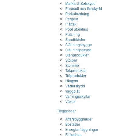
Markis & Solskydd
Parasoll och Solskydd
Parkutrustning
Pergola
Plåttak
Pool utomhus
Putsning
Sandbläster
Ställningsbygge
Ställningsskydd
Stenprodukter
Stolpar
Stomme
Takprodukter
Träprodukter
Utegym
Väderskydd
väggplåt
Varningsskyltar
Växter
Byggnader
Affärsbyggnader
Bostäder
Energianläggningar
Fritidshus