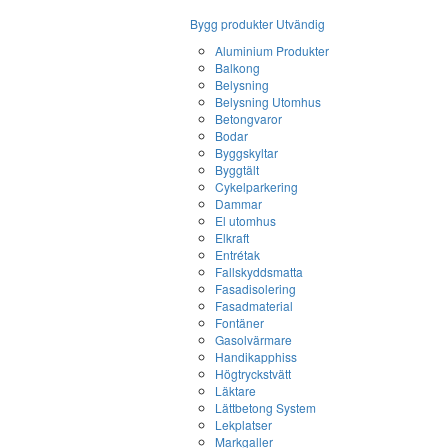
Bygg produkter Utvändig
Aluminium Produkter
Balkong
Belysning
Belysning Utomhus
Betongvaror
Bodar
Byggskyltar
Byggtält
Cykelparkering
Dammar
El utomhus
Elkraft
Entrétak
Fallskyddsmatta
Fasadisolering
Fasadmaterial
Fontäner
Gasolvärmare
Handikapphiss
Högtryckstvätt
Läktare
Lättbetong System
Lekplatser
Markgaller