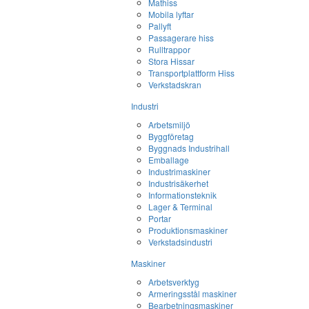
Mathiss
Mobila lyftar
Pallyft
Passagerare hiss
Rulltrappor
Stora Hissar
Transportplattform Hiss
Verkstadskran
Industri
Arbetsmiljö
Byggföretag
Byggnads Industrihall
Emballage
Industrimaskiner
Industrisäkerhet
Informationsteknik
Lager & Terminal
Portar
Produktionsmaskiner
Verkstadsindustri
Maskiner
Arbetsverktyg
Armeringsstål maskiner
Bearbetningsmaskiner