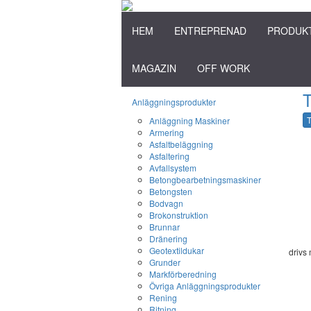
HEM
ENTREPRENAD
PRODUK
MAGAZIN
OFF WORK
T
Anläggningsprodukter
T
Anläggning Maskiner
Armering
Asfaltbeläggning
Asfaltering
Avfallsystem
Betongbearbetningsmaskiner
Betongsten
Bodvagn
Brokonstruktion
Brunnar
Dränering
Geotextildukar
drivs
Grunder
Markförberedning
Övriga Anläggningsprodukter
Rening
Ritning