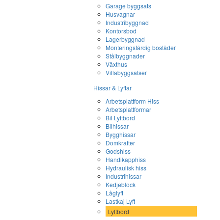
Garage byggsats
Husvagnar
Industribyggnad
Kontorsbod
Lagerbyggnad
Monteringsfärdig bostäder
Stålbyggnader
Växthus
Villabyggsatser
Hissar & Lyftar
Arbetsplattform Hiss
Arbetsplattformar
Bil Lyftbord
Bilhissar
Bygghissar
Domkrafter
Godshiss
Handikapphiss
Hydraulisk hiss
Industrihissar
Kedjeblock
Låglyft
Lastkaj Lyft
Lyftbord