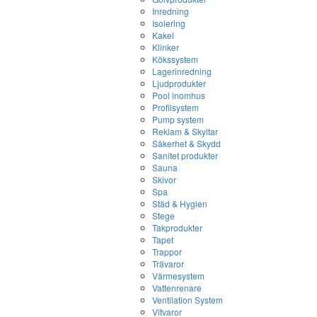
Inredning
Isolering
Kakel
Klinker
Kökssystem
Lagerinredning
Ljudprodukter
Pool inomhus
Profilsystem
Pump system
Reklam & Skyltar
Säkerhet & Skydd
Sanitet produkter
Sauna
Skivor
Spa
Städ & Hygien
Stege
Takprodukter
Tapet
Trappor
Trävaror
Värmesystem
Vattenrenare
Ventilation System
Vitvaror