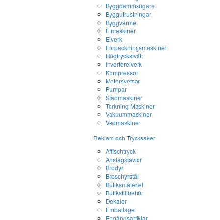
Byggdammsugare
Byggutrustningar
Byggvärme
Elmaskiner
Elverk
Förpackningsmaskiner
Högtryckstvätt
Inverterelverk
Kompressor
Motorsvetsar
Pumpar
Städmaskiner
Torkning Maskiner
Vakuummaskiner
Vedmaskiner
Reklam och Trycksaker
Affischtryck
Anslagstavlor
Brodyr
Broschyrställ
Butiksmateriel
Butikstillbehör
Dekaler
Emballage
Engångsartiklar