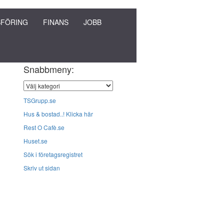
FÖRING
FINANS
JOBB
Snabbmeny:
TSGrupp.se
Hus & bostad..! Klicka här
Rest O Cafè.se
Huset.se
Sök i företagsregistret
Skriv ut sidan