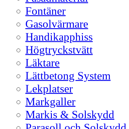
Fontäner
Gasolvärmare
Handikapphiss
Högtryckstvätt
Läktare
Lättbetong System
Lekplatser
Markgaller
Markis & Solskydd
Parasoll och Solskydd