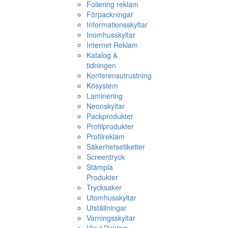
Foliering reklam
Förpackningar
Informationsskyltar
Inomhusskyltar
Internet Reklam
Katalog &
tidningen
Konferensutrustning
Kösystem
Laminering
Neonskyltar
Packprodukter
Profilprodukter
Profilreklam
Säkerhetsetiketter
Screentryck
Stämpla
Produkter
Trycksaker
Utomhusskyltar
Utställningar
Varningsskyltar