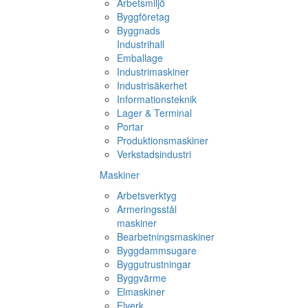
Arbetsmiljö
Byggföretag
Byggnads
Industrihall
Emballage
Industrimaskiner
Industrisäkerhet
Informationsteknik
Lager & Terminal
Portar
Produktionsmaskiner
Verkstadsindustri
Maskiner
Arbetsverktyg
Armeringsstål
maskiner
Bearbetningsmaskiner
Byggdammsugare
Byggutrustningar
Byggvärme
Elmaskiner
Elverk