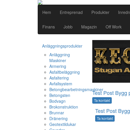
Hem
Entreprenad
Produkter
Inredn
Finans
Jobb
Magazin
Off Work
Anläggningsprodukter
Anläggning
Maskiner
Armering
Asfaltbeläggning
Asfaltering
Avfallsystem
Betongbearbetningsmaskiner
Test Post Bygg 
Betongsten
Ta kontakt
Bodvagn
Brokonstruktion
Test Post Bygg
Brunnar
Dränering
Ta kontakt
Geotextildukar