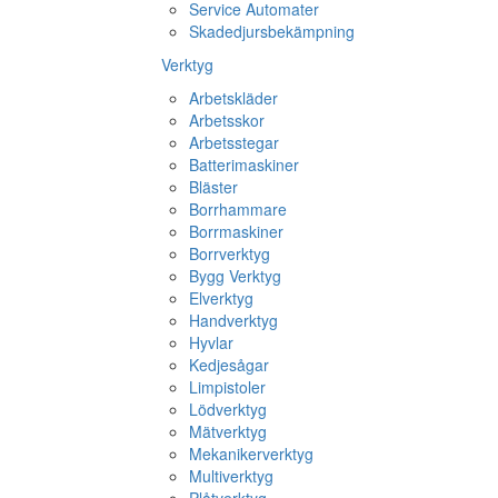
Service Automater
Skadedjursbekämpning
Verktyg
Arbetskläder
Arbetsskor
Arbetsstegar
Batterimaskiner
Bläster
Borrhammare
Borrmaskiner
Borrverktyg
Bygg Verktyg
Elverktyg
Handverktyg
Hyvlar
Kedjesågar
Limpistoler
Lödverktyg
Mätverktyg
Mekanikerverktyg
Multiverktyg