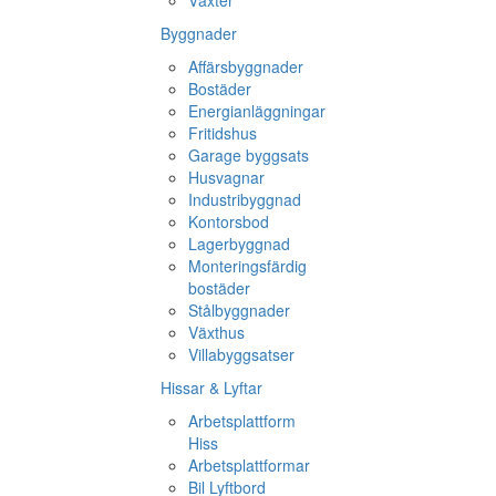
Växter
Byggnader
Affärsbyggnader
Bostäder
Energianläggningar
Fritidshus
Garage byggsats
Husvagnar
Industribyggnad
Kontorsbod
Lagerbyggnad
Monteringsfärdig
bostäder
Stålbyggnader
Växthus
Villabyggsatser
Hissar & Lyftar
Arbetsplattform
Hiss
Arbetsplattformar
Bil Lyftbord