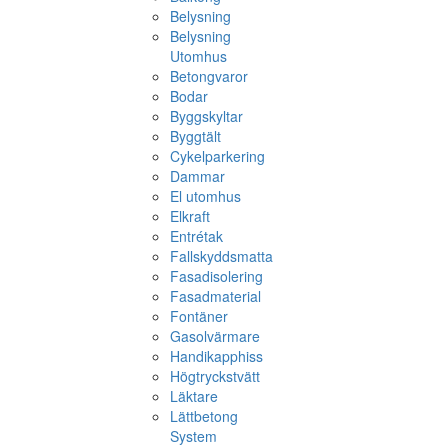
Belysning
Belysning
Utomhus
Betongvaror
Bodar
Byggskyltar
Byggtält
Cykelparkering
Dammar
El utomhus
Elkraft
Entrétak
Fallskyddsmatta
Fasadisolering
Fasadmaterial
Fontäner
Gasolvärmare
Handikapphiss
Högtryckstvätt
Läktare
Lättbetong
System