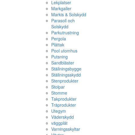
Lekplatser
Markgaller
Markis & Solskydd
Parasoll och
Solskydd
Parkutrustning
Pergola
Plåttak
Pool utomhus
Putsning
Sandbläster
Ställningsbygge
Ställningsskydd
Stenprodukter
Stolpar
Stomme
Takprodukter
Träprodukter
Utegym
Väderskydd
väggplåt
Varningsskyltar