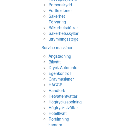
Personskydd
Porttelefoner
Säkerhet
Förvaring
Säkerhetsdörrar
Säkerhetsskyltar
utrymningsstege
Service maskiner
Ångstädning
Biltvätt
Dryck Automater
Egenkontroll
Grävmaskiner
HACCP
Handtork
Hetvattentvättar
Högtrycksspolning
Högtryckstvättar
Hotelltvätt
Rörfilmning
kamera