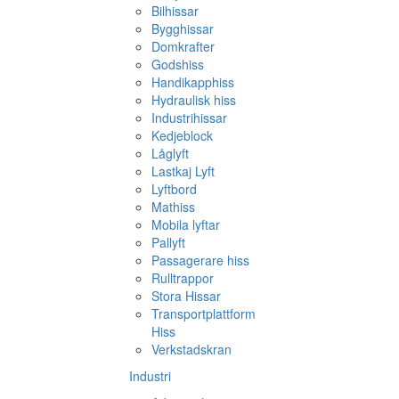
Bilhissar
Bygghissar
Domkrafter
Godshiss
Handikapphiss
Hydraulisk hiss
Industrihissar
Kedjeblock
Låglyft
Lastkaj Lyft
Lyftbord
Mathiss
Mobila lyftar
Pallyft
Passagerare hiss
Rulltrappor
Stora Hissar
Transportplattform
Hiss
Verkstadskran
Industri