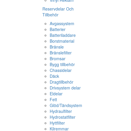
Vinyl Reklam
Reservdelar Och
Tillbehör
Avgassystem
Batterier
Batteriladdare
Borstmaterial
Bränsle
Bränslefilter
Bromsar
Bygg tillbehör
Chassidelar
Däck
Dragtillbehör
Drivsystem delar
Eldelar
Fett
Glöd/Tändsystem
Hydraulfilter
Hydrostatfilter
Hyttfilter
Kilremmar