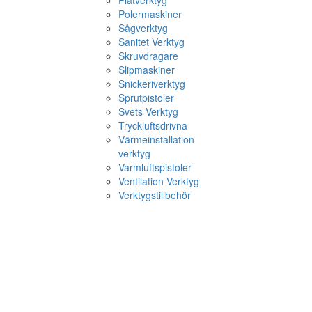
Plåtverktyg
Polermaskiner
Sågverktyg
Sanitet Verktyg
Skruvdragare
Slipmaskiner
Snickeriverktyg
Sprutpistoler
Svets Verktyg
Tryckluftsdrivna
Värmeinstallation
verktyg
Varmluftspistoler
Ventilation Verktyg
Verktygstillbehör