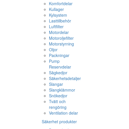
Komfortdelar
Kullager
Kylsystem
Lasttillbehör
Luftfilter
Motordelar
Motoroljefilter
Motorstyrning
Oljor
Packningar
Pump
Reservdelar
Sågkedjor
Säkerhetsdetaljer
Slangar
Slangklämmor
Snökedjor
Tvätt och
rengöring
Ventilation delar
Säkerhet produkter