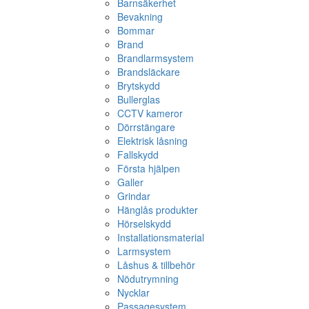
Barnsäkerhet
Bevakning
Bommar
Brand
Brandlarmsystem
Brandsläckare
Brytskydd
Bullerglas
CCTV kameror
Dörrstängare
Elektrisk låsning
Fallskydd
Första hjälpen
Galler
Grindar
Hänglås produkter
Hörselskydd
Installationsmaterial
Larmsystem
Låshus & tillbehör
Nödutrymning
Nycklar
Passagesystem