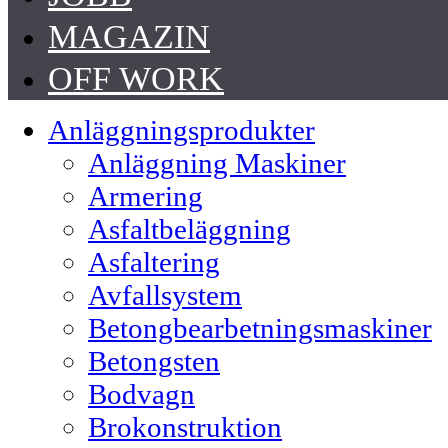
MAGAZIN
OFF WORK
Anläggningsprodukter
Anläggning Maskiner
Armering
Asfaltbeläggning
Asfaltering
Avfallsystem
Betongbearbetningsmaskiner
Betongsten
Bodvagn
Brokonstruktion