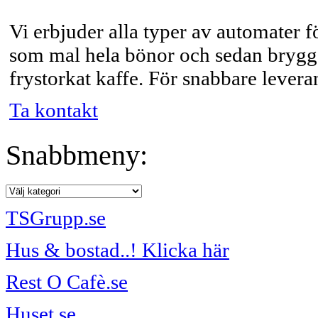
Vi erbjuder alla typer av automater f
som mal hela bönor och sedan brygge
frystorkat kaffe. För snabbare leveran
Ta kontakt
Snabbmeny:
TSGrupp.se
Hus & bostad..! Klicka här
Rest O Cafè.se
Huset.se