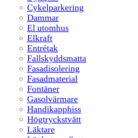
Cykelparkering
Dammar
El utomhus
Elkraft
Entrétak
Fallskyddsmatta
Fasadisolering
Fasadmaterial
Fontäner
Gasolvärmare
Handikapphiss
Högtryckstvätt
Läktare