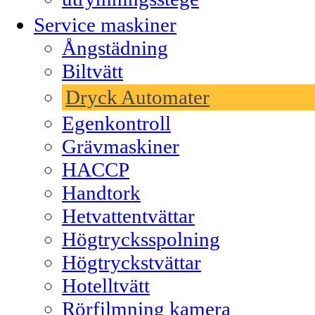
Service maskiner
Ångstädning
Biltvätt
Dryck Automater
Egenkontroll
Grävmaskiner
HACCP
Handtork
Hetvattentvättar
Högtrycksspolning
Högtryckstvättar
Hotelltvätt
Rörfilmning kamera