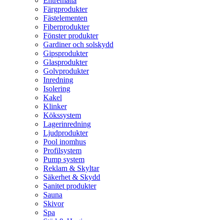
Entrématta
Färgprodukter
Fästelementen
Fiberprodukter
Fönster produkter
Gardiner och solskydd
Gipsprodukter
Glasprodukter
Golvprodukter
Inredning
Isolering
Kakel
Klinker
Kökssystem
Lagerinredning
Ljudprodukter
Pool inomhus
Profilsystem
Pump system
Reklam & Skyltar
Säkerhet & Skydd
Sanitet produkter
Sauna
Skivor
Spa