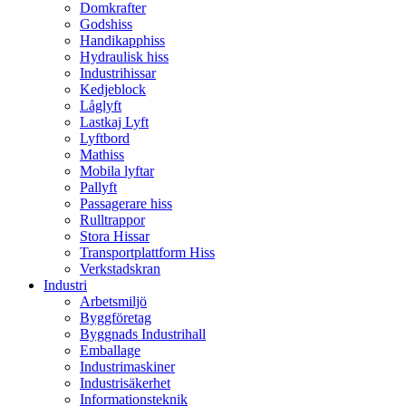
Domkrafter
Godshiss
Handikapphiss
Hydraulisk hiss
Industrihissar
Kedjeblock
Låglyft
Lastkaj Lyft
Lyftbord
Mathiss
Mobila lyftar
Pallyft
Passagerare hiss
Rulltrappor
Stora Hissar
Transportplattform Hiss
Verkstadskran
Industri
Arbetsmiljö
Byggföretag
Byggnads Industrihall
Emballage
Industrimaskiner
Industrisäkerhet
Informationsteknik