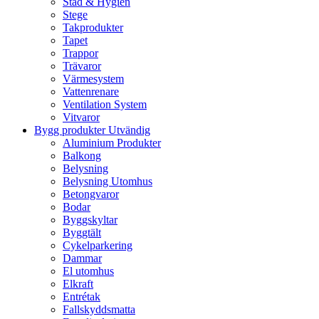
Städ & Hygien
Stege
Takprodukter
Tapet
Trappor
Trävaror
Värmesystem
Vattenrenare
Ventilation System
Vitvaror
Bygg produkter Utvändig
Aluminium Produkter
Balkong
Belysning
Belysning Utomhus
Betongvaror
Bodar
Byggskyltar
Byggtält
Cykelparkering
Dammar
El utomhus
Elkraft
Entrétak
Fallskyddsmatta