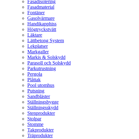
Fasadisolering
Fasadmaterial
Fontäner
Gasolvärmare
Handikapphiss
Högtryckstvätt
Läktare
Lättbetong System
Lekplatser
Markgaller
Markis & Solskydd
Parasoll och Solskydd
Parkutrustning
Pergola
Plåttak
Pool utomhus
Putsning
Sandbläster
Ställningsbygge
Ställningsskydd
Stenprodukter
Stolpar
Stomme
Takprodukter
Träprodukter