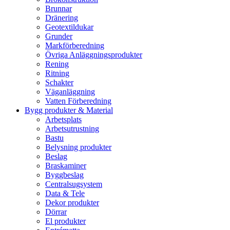
Brunnar
Dränering
Geotextildukar
Grunder
Markförberedning
Övriga Anläggningsprodukter
Rening
Ritning
Schakter
Väganläggning
Vatten Förberedning
Bygg produkter & Material
Arbetsplats
Arbetsutrustning
Bastu
Belysning produkter
Beslag
Braskaminer
Byggbeslag
Centralsugsystem
Data & Tele
Dekor produkter
Dörrar
El produkter