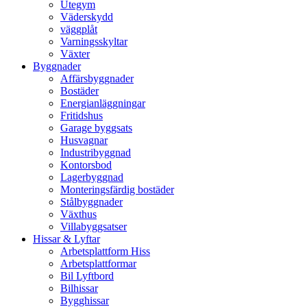
Utegym
Väderskydd
väggplåt
Varningsskyltar
Växter
Byggnader
Affärsbyggnader
Bostäder
Energianläggningar
Fritidshus
Garage byggsats
Husvagnar
Industribyggnad
Kontorsbod
Lagerbyggnad
Monteringsfärdig bostäder
Stålbyggnader
Växthus
Villabyggsatser
Hissar & Lyftar
Arbetsplattform Hiss
Arbetsplattformar
Bil Lyftbord
Bilhissar
Bygghissar