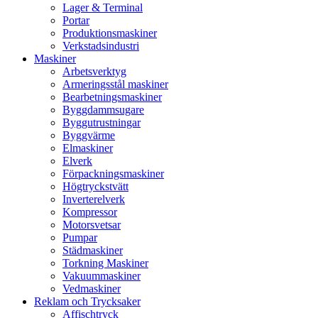
Lager & Terminal
Portar
Produktionsmaskiner
Verkstadsindustri
Maskiner
Arbetsverktyg
Armeringsstål maskiner
Bearbetningsmaskiner
Byggdammsugare
Byggutrustningar
Byggvärme
Elmaskiner
Elverk
Förpackningsmaskiner
Högtryckstvätt
Inverterelverk
Kompressor
Motorsvetsar
Pumpar
Städmaskiner
Torkning Maskiner
Vakuummaskiner
Vedmaskiner
Reklam och Trycksaker
Affischtryck