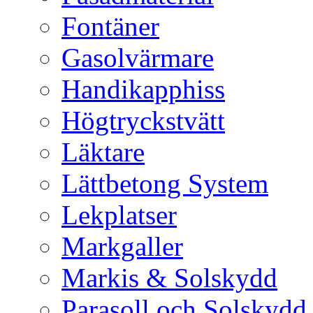
Fontäner
Gasolvärmare
Handikapphiss
Högtryckstvätt
Läktare
Lättbetong System
Lekplatser
Markgaller
Markis & Solskydd
Parasoll och Solskydd