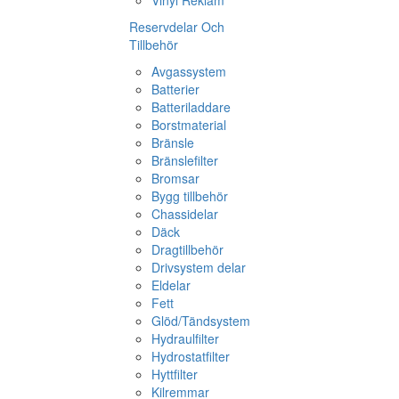
Vinyl Reklam
Reservdelar Och
Tillbehör
Avgassystem
Batterier
Batteriladdare
Borstmaterial
Bränsle
Bränslefilter
Bromsar
Bygg tillbehör
Chassidelar
Däck
Dragtillbehör
Drivsystem delar
Eldelar
Fett
Glöd/Tändsystem
Hydraulfilter
Hydrostatfilter
Hyttfilter
Kilremmar