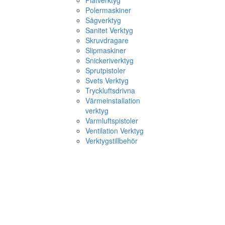
Plåtverktyg
Polermaskiner
Sågverktyg
Sanitet Verktyg
Skruvdragare
Slipmaskiner
Snickeriverktyg
Sprutpistoler
Svets Verktyg
Tryckluftsdrivna
Värmeinstallation
verktyg
Varmluftspistoler
Ventilation Verktyg
Verktygstillbehör