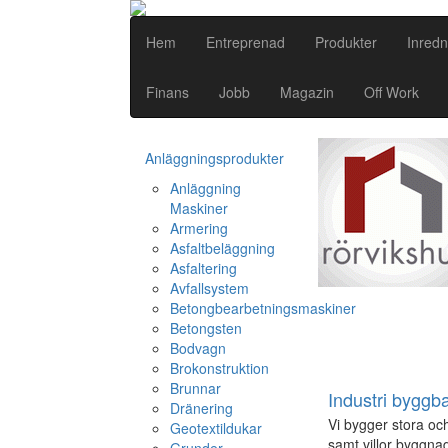
Hem
Entreprenad
Produkter
Inredn
Finans
Jobb
Magazin
Off Work
Anläggningsprodukter
Anläggning
Maskiner
Armering
Asfaltbeläggning
Asfaltering
Avfallsystem
Betongbearbetningsmaskiner
Betongsten
Bodvagn
Brokonstruktion
Brunnar
Industri byggb
Dränering
Vi bygger stora och
Geotextildukar
samt villor byggnad