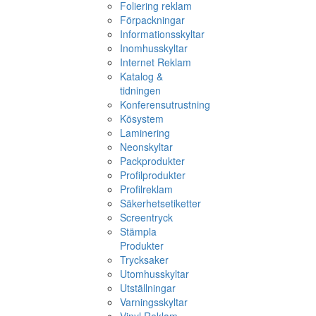
Foliering reklam
Förpackningar
Informationsskyltar
Inomhusskyltar
Internet Reklam
Katalog &
tidningen
Konferensutrustning
Kösystem
Laminering
Neonskyltar
Packprodukter
Profilprodukter
Profilreklam
Säkerhetsetiketter
Screentryck
Stämpla
Produkter
Trycksaker
Utomhusskyltar
Utställningar
Varningsskyltar