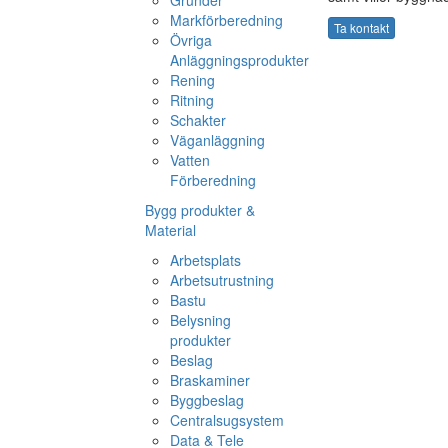
Grunder
Markförberedning
Ta kontakt
Övriga
Anläggningsprodukter
Rening
Ritning
Schakter
Väganläggning
Vatten
Förberedning
Bygg produkter &
Material
Arbetsplats
Arbetsutrustning
Bastu
Belysning
produkter
Beslag
Braskaminer
Byggbeslag
Centralsugsystem
Data & Tele