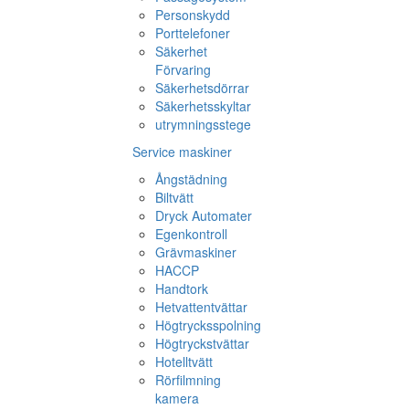
Personskydd
Porttelefoner
Säkerhet
Förvaring
Säkerhetsdörrar
Säkerhetsskyltar
utrymningsstege
Service maskiner
Ångstädning
Biltvätt
Dryck Automater
Egenkontroll
Grävmaskiner
HACCP
Handtork
Hetvattentvättar
Högtrycksspolning
Högtryckstvättar
Hotelltvätt
Rörfilmning
kamera