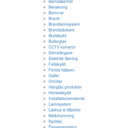
Barnsäkerhet
Bevakning
Bommar
Brand
Brandlarmsystem
Brandsläckare
Brytskydd
Bullerglas
CCTV kameror
Dörrstängare
Elektrisk låsning
Fallskydd
Första hjälpen
Galler
Grindar
Hänglås produkter
Hörselskydd
Installationsmaterial
Larmsystem
Låshus & tillbehör
Nödutrymning
Nycklar
Passagesystem