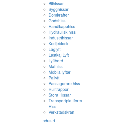
Bilhissar
Bygghissar
Domkrafter
Godshiss
Handikapphiss
Hydraulisk hiss
Industrihissar
Kedjeblock
Låglyft
Lastkaj Lyft
Lyftbord
Mathiss
Mobila lyftar
Pallyft
Passagerare hiss
Rulltrappor
Stora Hissar
Transportplattform
Hiss
Verkstadskran
Industri