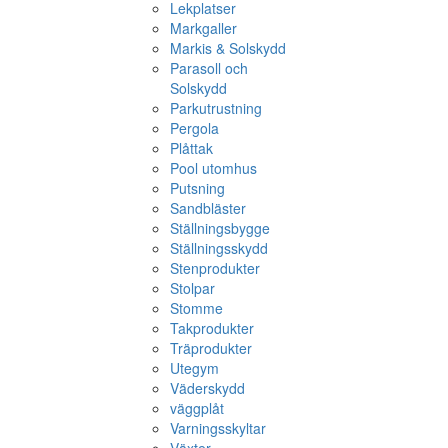
Lekplatser
Markgaller
Markis & Solskydd
Parasoll och
Solskydd
Parkutrustning
Pergola
Plåttak
Pool utomhus
Putsning
Sandbläster
Ställningsbygge
Ställningsskydd
Stenprodukter
Stolpar
Stomme
Takprodukter
Träprodukter
Utegym
Väderskydd
väggplåt
Varningsskyltar