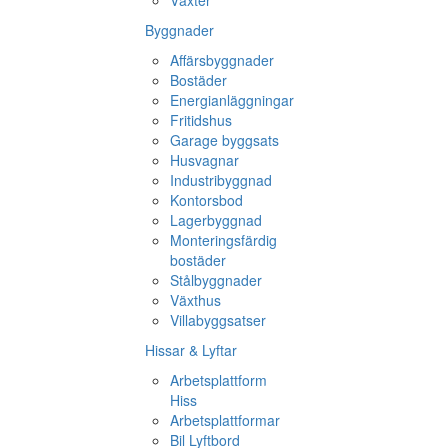
Växter
Byggnader
Affärsbyggnader
Bostäder
Energianläggningar
Fritidshus
Garage byggsats
Husvagnar
Industribyggnad
Kontorsbod
Lagerbyggnad
Monteringsfärdig
bostäder
Stålbyggnader
Växthus
Villabyggsatser
Hissar & Lyftar
Arbetsplattform
Hiss
Arbetsplattformar
Bil Lyftbord