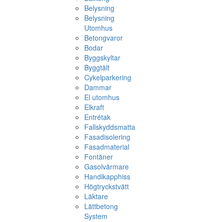
Belysning
Belysning
Utomhus
Betongvaror
Bodar
Byggskyltar
Byggtält
Cykelparkering
Dammar
El utomhus
Elkraft
Entrétak
Fallskyddsmatta
Fasadisolering
Fasadmaterial
Fontäner
Gasolvärmare
Handikapphiss
Högtryckstvätt
Läktare
Lättbetong
System