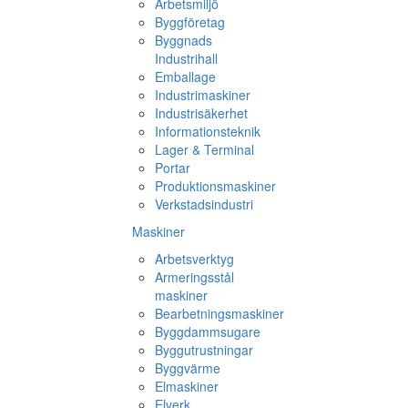
Arbetsmiljö
Byggföretag
Byggnads
Industrihall
Emballage
Industrimaskiner
Industrisäkerhet
Informationsteknik
Lager & Terminal
Portar
Produktionsmaskiner
Verkstadsindustri
Maskiner
Arbetsverktyg
Armeringsstål
maskiner
Bearbetningsmaskiner
Byggdammsugare
Byggutrustningar
Byggvärme
Elmaskiner
Elverk