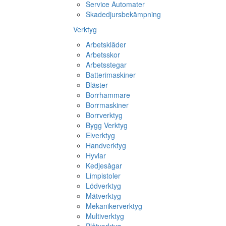
Service Automater
Skadedjursbekämpning
Verktyg
Arbetskläder
Arbetsskor
Arbetsstegar
Batterimaskiner
Bläster
Borrhammare
Borrmaskiner
Borrverktyg
Bygg Verktyg
Elverktyg
Handverktyg
Hyvlar
Kedjesågar
Limpistoler
Lödverktyg
Mätverktyg
Mekanikerverktyg
Multiverktyg