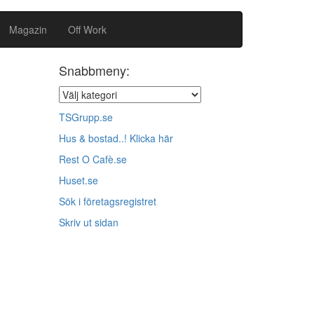
Magazin
Off Work
Snabbmeny:
TSGrupp.se
Hus & bostad..! Klicka här
Rest O Cafè.se
Huset.se
Sök i företagsregistret
Skriv ut sidan