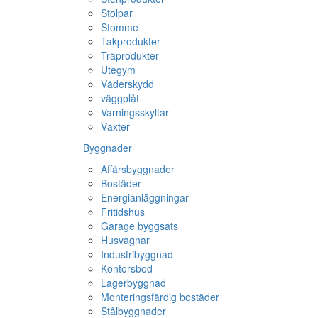
Stolpar
Stomme
Takprodukter
Träprodukter
Utegym
Väderskydd
väggplåt
Varningsskyltar
Växter
Byggnader
Affärsbyggnader
Bostäder
Energianläggningar
Fritidshus
Garage byggsats
Husvagnar
Industribyggnad
Kontorsbod
Lagerbyggnad
Monteringsfärdig bostäder
Stålbyggnader