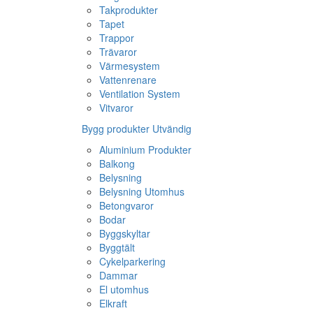
Takprodukter
Tapet
Trappor
Trävaror
Värmesystem
Vattenrenare
Ventilation System
Vitvaror
Bygg produkter Utvändig
Aluminium Produkter
Balkong
Belysning
Belysning Utomhus
Betongvaror
Bodar
Byggskyltar
Byggtält
Cykelparkering
Dammar
El utomhus
Elkraft