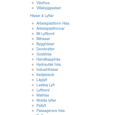
Växthus
Villabyggsatser
Hissar & Lyftar
Arbetsplattform Hiss
Arbetsplattformar
Bil Lyftbord
Bilhissar
Bygghissar
Domkrafter
Godshiss
Handikapphiss
Hydraulisk hiss
Industrihissar
Kedjeblock
Låglyft
Lastkaj Lyft
Lyftbord
Mathiss
Mobila lyftar
Pallyft
Passagerare hiss