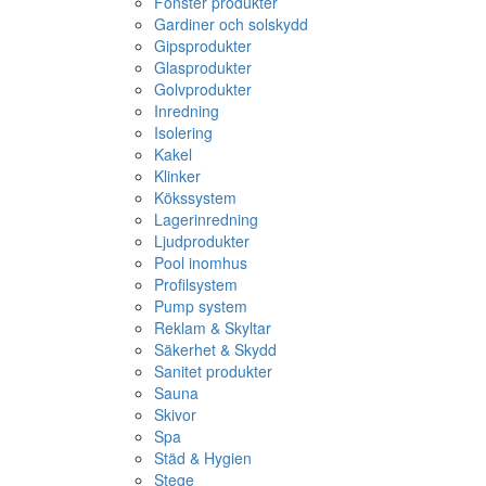
Fönster produkter
Gardiner och solskydd
Gipsprodukter
Glasprodukter
Golvprodukter
Inredning
Isolering
Kakel
Klinker
Kökssystem
Lagerinredning
Ljudprodukter
Pool inomhus
Profilsystem
Pump system
Reklam & Skyltar
Säkerhet & Skydd
Sanitet produkter
Sauna
Skivor
Spa
Städ & Hygien
Stege