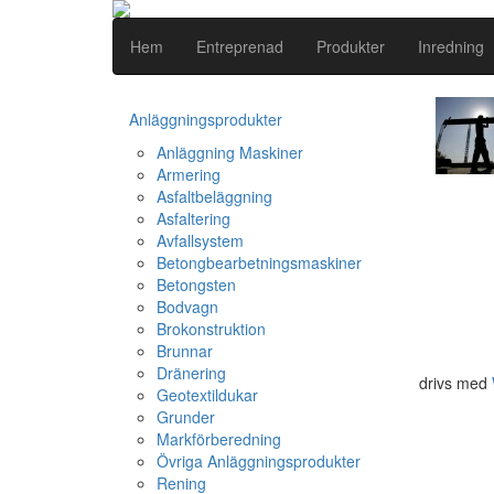
Hem
Entreprenad
Produkter
Inredning
Anläggningsprodukter
Anläggning Maskiner
Armering
Asfaltbeläggning
Asfaltering
Avfallsystem
Betongbearbetningsmaskiner
Betongsten
Bodvagn
Brokonstruktion
Brunnar
Dränering
drivs med
Geotextildukar
Grunder
Markförberedning
Övriga Anläggningsprodukter
Rening