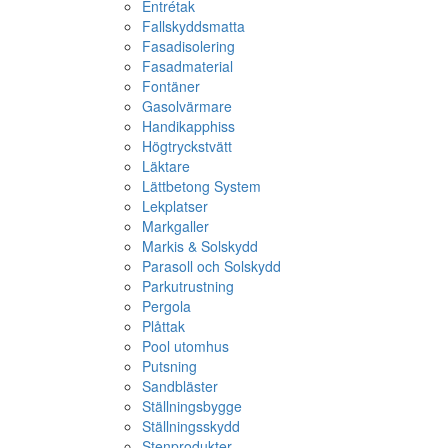
Entrétak
Fallskyddsmatta
Fasadisolering
Fasadmaterial
Fontäner
Gasolvärmare
Handikapphiss
Högtryckstvätt
Läktare
Lättbetong System
Lekplatser
Markgaller
Markis & Solskydd
Parasoll och Solskydd
Parkutrustning
Pergola
Plåttak
Pool utomhus
Putsning
Sandbläster
Ställningsbygge
Ställningsskydd
Stenprodukter