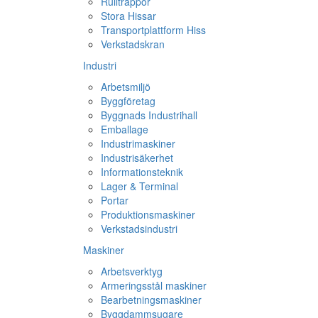
Rulltrappor
Stora Hissar
Transportplattform Hiss
Verkstadskran
Industri
Arbetsmiljö
Byggföretag
Byggnads Industrihall
Emballage
Industrimaskiner
Industrisäkerhet
Informationsteknik
Lager & Terminal
Portar
Produktionsmaskiner
Verkstadsindustri
Maskiner
Arbetsverktyg
Armeringsstål maskiner
Bearbetningsmaskiner
Byggdammsugare