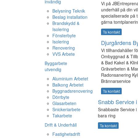
invändig
Vi på JBEntreprenad
underhåll på din vil
Belysning Teknik
specialiserade på t
Beslag installation
gärna tomtplanerin
Brandskydd &
Isolering
Ta kontakt
Fönsterbyte
Isolering
Djurgårdens By
Renovering
Vi tillhandahåller 
VVS Arbete
Ombyggnad & Tillb
& Bad Kakel & Kli
Byggarbete
Grävarbeten & Mar
utvendig
Radonsanering Ky
Aluminium Arbetet
Brännarservice
Balkong Arbetet
Byggnadsrenovering
Ta kontakt
Dörrbyte
Snabb Service i
Glasarbeten
Snickeriarbete
Snabbaste Service i 
Takarbete
bara ring
Drift & Underhåll
Ta kontakt
Fastighetsdrift