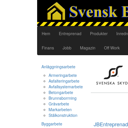
Hem
Entreprenad
Produkter
Inredn
Finans
Jobb
Magazin
Off Work
Anläggningsarbete
Armeringarbete
Asfalteringarbete
Avfallsystemarbete
Betongarbete
Brunnsborrning
Grävarbete
Markarbeten
Stålkonstruktion
JBEntreprenad
Byggarbete