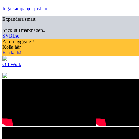
Inga kampanjer just nu.
Expandera smart.
Stick ut i marknaden..
SVBI.se
Är du byggare.!
Kolla här.
Klicka här
Off Work