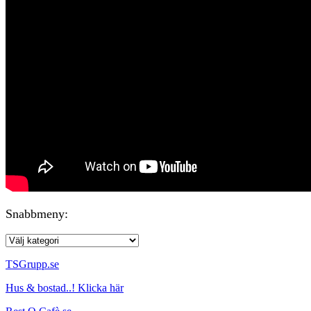
Snabbmeny:
TSGrupp.se
Hus & bostad..! Klicka här