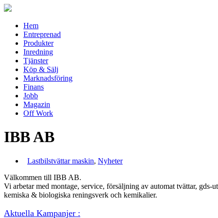
Hem
Entreprenad
Produkter
Inredning
Tjänster
Köp & Sälj
Marknadsföring
Finans
Jobb
Magazin
Off Work
IBB AB
Lastbilstvättar maskin
,
Nyheter
Välkommen till IBB AB.
Vi arbetar med montage, service, försäljning av automat tvättar, gds-ut
kemiska & biologiska reningsverk och kemikalier.
Aktuella Kampanjer :