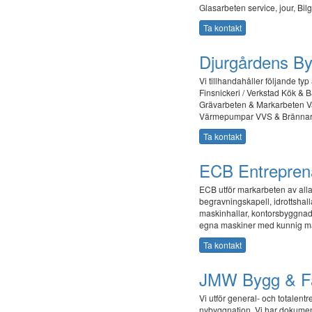
Glasarbeten service, jour, Bil
Ta kontakt
Djurgårdens By
Vi tillhandahåller följande t
Finsnickeri / Verkstad Kök &
Grävarbeten & Markarbeten 
Värmepumpar VVS & Brännar
Ta kontakt
ECB Entrepren
ECB utför markarbeten av all
begravningskapell, idrottshal
maskinhallar, kontorsbyggnader
egna maskiner med kunnig m
Ta kontakt
JMW Bygg & Fa
Vi utför general- och totalen
nybyggnation. Vi har dokumen