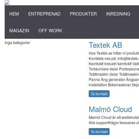
HEM
ENTREPRENAD
PRODUKTER
INREDNING
MAGAZIN
OFF WORK
Textek AB
Inga kategorier
Hos Textek.se hittar ni produk
Kontakta oss på: info@texte
Kemtvätt Industri kemtvätt Vat
Torktumlare delar Professional
Tvättmaskin delar Tvättmaskin
Panna Ång generator Ångpann
installation Blåsmaskiner Skjo
Ta kontakt
Malmö Cloud
Malmö Cloud är ett webbhotell
Alla supportfrågor besvaras u
Ta kontakt