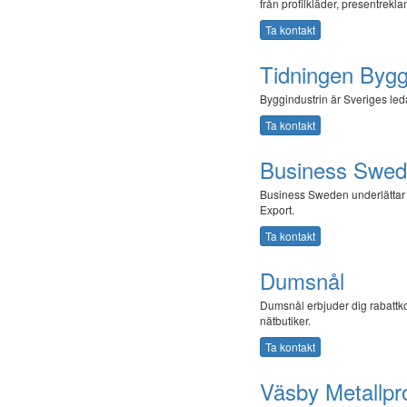
från profilkläder, presentreklam
Ta kontakt
Tidningen Bygg
Byggindustrin är Sveriges le
Ta kontakt
Business Swed
Business Sweden underlättar för
Export.
Ta kontakt
Dumsnål
Dumsnål erbjuder dig rabattkod
nätbutiker.
Ta kontakt
Väsby Metallpr