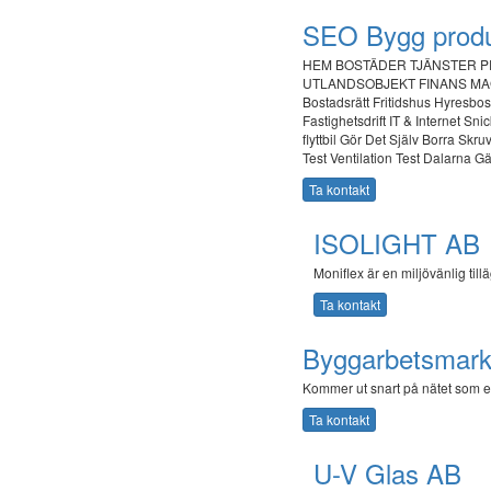
SEO Bygg produ
HEM BOSTÄDER TJÄNSTER PR
UTLANDSOBJEKT FINANS MAG
Bostadsrätt Fritidshus Hyresbo
Fastighetsdrift IT & Internet Sn
flyttbil Gör Det Själv Borra Skr
Test Ventilation Test Dalarna G
Ta kontakt
ISOLIGHT AB
Moniflex är en miljövänlig til
Ta kontakt
Byggarbetsmark
Kommer ut snart på nätet som en
Ta kontakt
U-V Glas AB