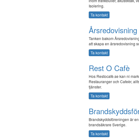
inom trafikbuller, akustiktak, 
Isolering.
Ta kontakt
Årsredovisning
Tanken bakom Årsredovisning O
att skapa en årsredovisning 
Ta kontakt
Rest O Cafè
Hos Restocafè.se kan ni mark
Restauranger och Cafeèr, alltså
tjänster.
Ta kontakt
Brandskyddsfö
Brandskyddsföreningen är en 
brandsäkrare Sverige.
Ta kontakt