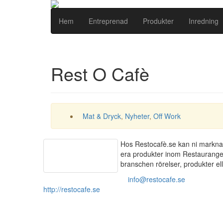
Hem
Entreprenad
Produkter
Inredning
Rest O Cafè
Mat & Dryck
,
Nyheter
,
Off Work
Hos Restocafè.se kan ni markna
era produkter inom Restauranger o
branschen rörelser, produkter ell
info@restocafe.se
http://restocafe.se