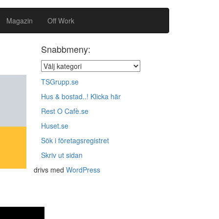
Magazin
Off Work
Snabbmeny:
TSGrupp.se
Hus & bostad..! Klicka här
Rest O Cafè.se
Huset.se
Sök i företagsregistret
Skriv ut sidan
drivs med
WordPress