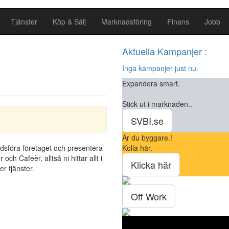
Tjänster
Köp & Sälj
Marknadsföring
Finans
Jobb
Aktuella Kampanjer :
Inga kampanjer just nu.
Expandera smart.
Stick ut i marknaden..
SVBI.se
Är du byggare.!
dsföra företaget och presentera
Kolla här.
ch Cafeèr, alltså ni hittar allt i
Klicka här
er tjänster.
Off Work