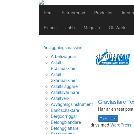
Hem
Entreprenad
Produkter
Inredn
Finans
Jobb
Magazin
Off Work
Anläggningsmaskiner
Arbetsvagnar
Asfalt
Fräsmaskiner
Asfalt
Skärmaskiner
Asfaltsläggare
Asfaltsvärmare
Asfaltverk
Grävlastare Te
Avvägningsinstrument
Här är en test post 
Bandschaktare
Bergborriggar
Ta kontakt
Betongblandare
drivs med
WordPress
Betongglättare