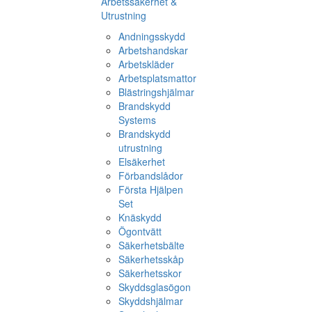
Arbetssäkerhet &
Utrustning
Andningsskydd
Arbetshandskar
Arbetskläder
Arbetsplatsmattor
Blästringshjälmar
Brandskydd
Systems
Brandskydd
utrustning
Elsäkerhet
Förbandslådor
Första Hjälpen
Set
Knäskydd
Ögontvätt
Säkerhetsbälte
Säkerhetsskåp
Säkerhetsskor
Skyddsglasögon
Skyddshjälmar