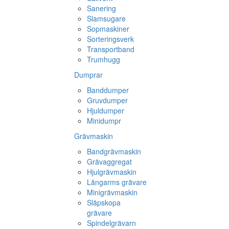
Sanering
Slamsugare
Sopmaskiner
Sorteringsverk
Transportband
Trumhugg
Dumprar
Banddumper
Gruvdumper
Hjuldumper
Minidumpr
Grävmaskin
Bandgrävmaskin
Grävaggregat
Hjulgrävmaskin
Långarms grävare
Minigrävmaskin
Släpskopa
grävare
Spindelgrävarn