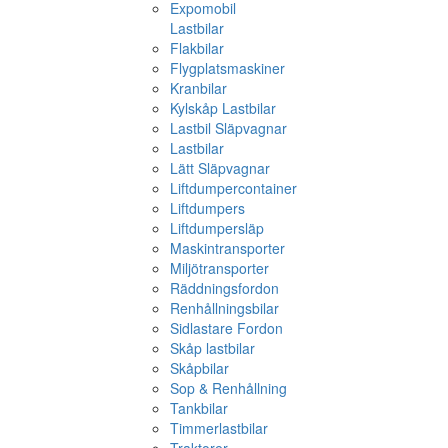
Expomobil
Lastbilar
Flakbilar
Flygplatsmaskiner
Kranbilar
Kylskåp Lastbilar
Lastbil Släpvagnar
Lastbilar
Lätt Släpvagnar
Liftdumpercontainer
Liftdumpers
Liftdumpersläp
Maskintransporter
Miljötransporter
Räddningsfordon
Renhållningsbilar
Sidlastare Fordon
Skåp lastbilar
Skåpbilar
Sop & Renhållning
Tankbilar
Timmerlastbilar