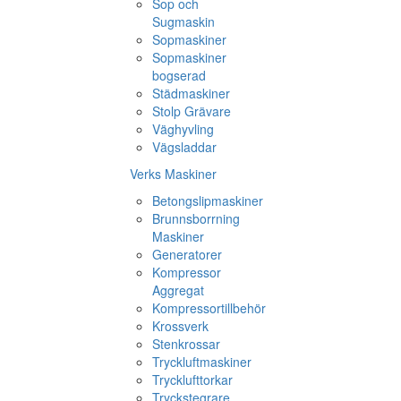
Sop och
Sugmaskin
Sopmaskiner
Sopmaskiner
bogserad
Städmaskiner
Stolp Grävare
Väghyvling
Vägsladdar
Verks Maskiner
Betongslipmaskiner
Brunnsborrning
Maskiner
Generatorer
Kompressor
Aggregat
Kompressortillbehör
Krossverk
Stenkrossar
Tryckluftmaskiner
Trycklufttorkar
Tryckstegrare