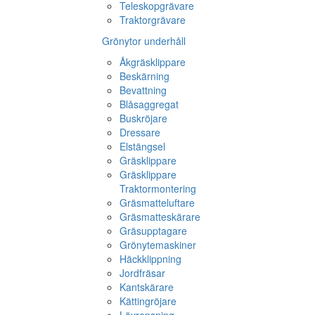
Teleskopgrävare
Traktorgrävare
Grönytor underhåll
Åkgräsklippare
Beskärning
Bevattning
Blåsaggregat
Buskröjare
Dressare
Elstängsel
Gräsklippare
Gräsklippare
Traktormontering
Gräsmatteluftare
Gräsmatteskärare
Gräsupptagare
Grönytemaskiner
Häckklippning
Jordfräsar
Kantskärare
Kättingröjare