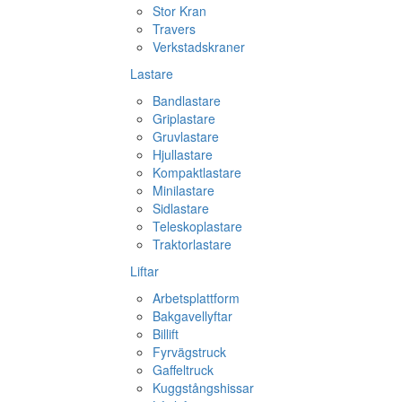
Stor Kran
Travers
Verkstadskraner
Lastare
Bandlastare
Griplastare
Gruvlastare
Hjullastare
Kompaktlastare
Minilastare
Sidlastare
Teleskoplastare
Traktorlastare
Liftar
Arbetsplattform
Bakgavellyftar
Billift
Fyrvägstruck
Gaffeltruck
Kuggstångshissar