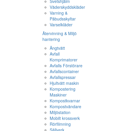
Svetshjälm
Väderskyddskläder
Varning &
Påbudsskyltar
Varselkläder
Återvinning & Miljö
hantering
Ångtvätt
Avfall
Komprimatorer
Avfalls Förstörare
Avfallscontainer
Avfallspressar
Hjultvätt maskin
Kompostering
Maskiner
Kompostkvarnar
Kompostvändare
Miljöstation
Mobilt krossverk
Rörfilmning
Sållverk