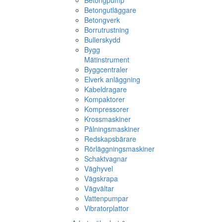
Betongpump
Betongutläggare
Betongverk
Borrutrustning
Bullerskydd
Bygg
Mätinstrument
Byggcentraler
Elverk anläggning
Kabeldragare
Kompaktorer
Kompressorer
Krossmaskiner
Pålningsmaskiner
Redskapsbärare
Rörläggningsmaskiner
Schaktvagnar
Väghyvel
Vägskrapa
Vägvältar
Vattenpumpar
Vibratorplattor