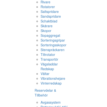
Rivare
Rotatorer
Saltspridare
Sandspridare
Schaktblad
Skärare
Skopor
Sopaggregat
Sorteringsgripar
Sorteringsskopor
Stenspräckaren
Tiltrotator
Transportör
Vägsladdar
Redskap
Vältar
Vibrationshejare
Vinterredskap
Reservdelar &
Tillbehör
Avgassystem