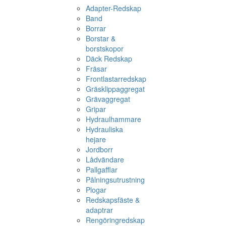
Adapter-Redskap
Band
Borrar
Borstar &
borstskopor
Däck Redskap
Fräsar
Frontlastarredskap
Gräsklippaggregat
Grävaggregat
Gripar
Hydraulhammare
Hydrauliska
hejare
Jordborr
Lådvändare
Pallgafflar
Pålningsutrustning
Plogar
Redskapsfäste &
adaptrar
Rengöringredskap