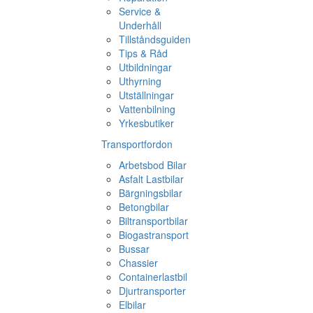
Service &
Underhåll
Tillståndsguiden
Tips & Råd
Utbildningar
Uthyrning
Utställningar
Vattenbilning
Yrkesbutiker
Transportfordon
Arbetsbod Bilar
Asfalt Lastbilar
Bärgningsbilar
Betongbilar
Biltransportbilar
Biogastransport
Bussar
Chassier
Containerlastbil
Djurtransporter
Elbilar