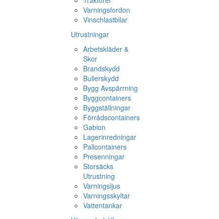
Traktorer
Varningsfordon
Vinschlastbilar
Utrustningar
Arbetskläder &
Skor
Brandskydd
Bullerskydd
Bygg Avspärrning
Byggcontainers
Byggställningar
Förrådscontainers
Gabion
Lagerinredningar
Pallcontainers
Presenningar
Storsäcks
Utrustning
Varningsljus
Varningsskyltar
Vattentankar