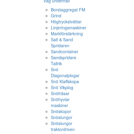
Väg underhåll
Borstaggregat FM
Grind
Högtryckstvättar
Linjeringsmaskiner
Markförstärkning
Salt & Sand
Spridaren
Sandcontainer
Sandspridare
Tallrik
Snö
Diagonalplogar
Snö Klaffskopa
Snö Vikplog
Snöfräsar
Snöhyvlar
maskiner
Snöskopor
Snöslungor
Snöslungor
traktordriven