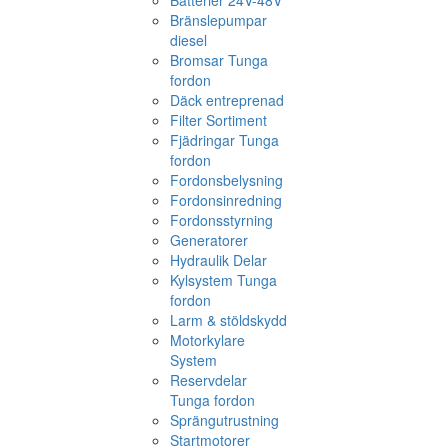
Batterier 24V-48V
Bränslepumpar
diesel
Bromsar Tunga
fordon
Däck entreprenad
Filter Sortiment
Fjädringar Tunga
fordon
Fordonsbelysning
Fordonsinredning
Fordonsstyrning
Generatorer
Hydraulik Delar
Kylsystem Tunga
fordon
Larm & stöldskydd
Motorkylare
System
Reservdelar
Tunga fordon
Sprängutrustning
Startmotorer