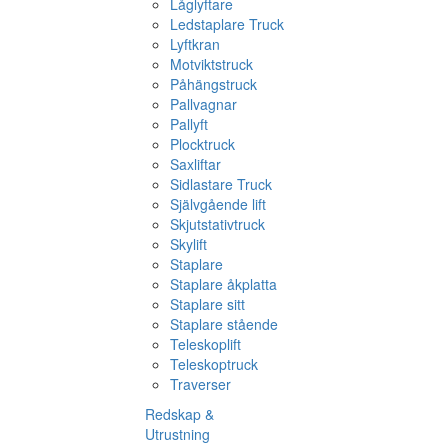
Låglyftare
Ledstaplare Truck
Lyftkran
Motviktstruck
Påhängstruck
Pallvagnar
Pallyft
Plocktruck
Saxliftar
Sidlastare Truck
Självgående lift
Skjutstativtruck
Skylift
Staplare
Staplare åkplatta
Staplare sitt
Staplare stående
Teleskoplift
Teleskoptruck
Traverser
Redskap &
Utrustning