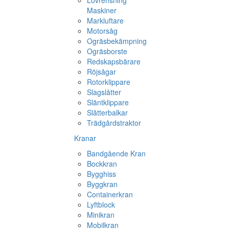
Lövrensning
Maskiner
Markluftare
Motorsåg
Ogräsbekämpning
Ogräsborste
Redskapsbärare
Röjsågar
Rotorklippare
Slagslåtter
Släntklippare
Slåtterbalkar
Trädgårdstraktor
Kranar
Bandgående Kran
Bockkran
Bygghiss
Byggkran
Containerkran
Lyftblock
Minikran
Mobilkran