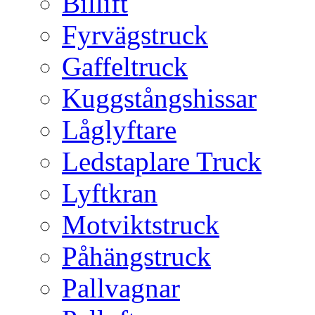
Billift
Fyrvägstruck
Gaffeltruck
Kuggstångshissar
Låglyftare
Ledstaplare Truck
Lyftkran
Motviktstruck
Påhängstruck
Pallvagnar