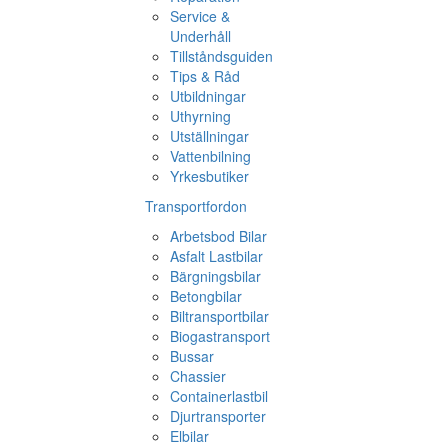
Service &
Underhåll
Tillståndsguiden
Tips & Råd
Utbildningar
Uthyrning
Utställningar
Vattenbilning
Yrkesbutiker
Transportfordon
Arbetsbod Bilar
Asfalt Lastbilar
Bärgningsbilar
Betongbilar
Biltransportbilar
Biogastransport
Bussar
Chassier
Containerlastbil
Djurtransporter
Elbilar