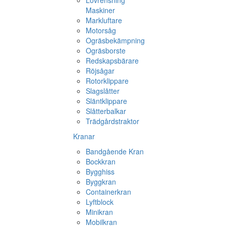
Lövrensning
Maskiner
Markluftare
Motorsåg
Ogräsbekämpning
Ogräsborste
Redskapsbärare
Röjsågar
Rotorklippare
Slagslåtter
Släntklippare
Slåtterbalkar
Trädgårdstraktor
Kranar
Bandgående Kran
Bockkran
Bygghiss
Byggkran
Containerkran
Lyftblock
Minikran
Mobilkran