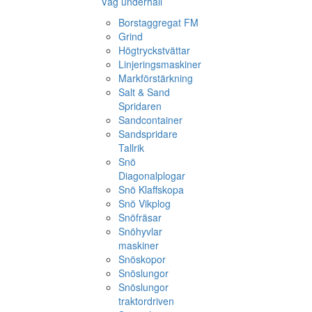
Väg underhåll
Borstaggregat FM
Grind
Högtryckstvättar
Linjeringsmaskiner
Markförstärkning
Salt & Sand
Spridaren
Sandcontainer
Sandspridare
Tallrik
Snö
Diagonalplogar
Snö Klaffskopa
Snö Vikplog
Snöfräsar
Snöhyvlar
maskiner
Snöskopor
Snöslungor
Snöslungor
traktordriven