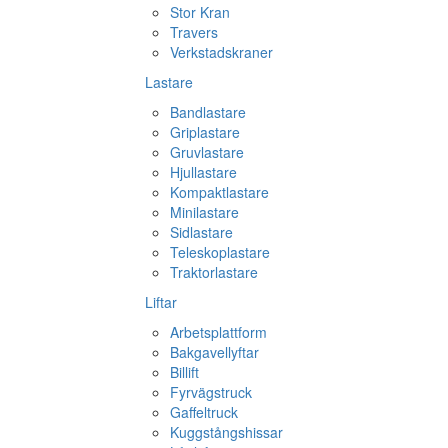
Stor Kran
Travers
Verkstadskraner
Lastare
Bandlastare
Griplastare
Gruvlastare
Hjullastare
Kompaktlastare
Minilastare
Sidlastare
Teleskoplastare
Traktorlastare
Liftar
Arbetsplattform
Bakgavellyftar
Billift
Fyrvägstruck
Gaffeltruck
Kuggstångshissar