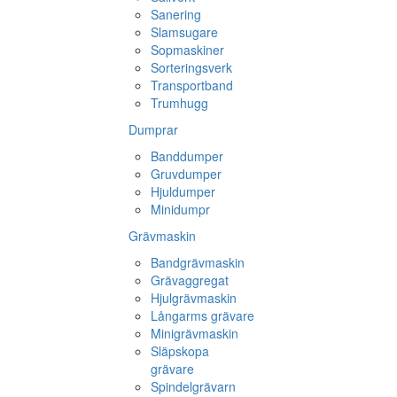
Sanering
Slamsugare
Sopmaskiner
Sorteringsverk
Transportband
Trumhugg
Dumprar
Banddumper
Gruvdumper
Hjuldumper
Minidumpr
Grävmaskin
Bandgrävmaskin
Grävaggregat
Hjulgrävmaskin
Långarms grävare
Minigrävmaskin
Släpskopa
grävare
Spindelgrävarn