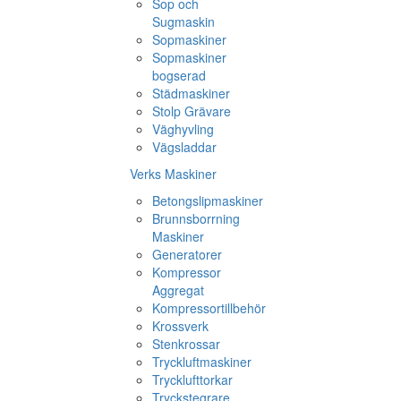
Sop och
Sugmaskin
Sopmaskiner
Sopmaskiner
bogserad
Städmaskiner
Stolp Grävare
Väghyvling
Vägsladdar
Verks Maskiner
Betongslipmaskiner
Brunnsborrning
Maskiner
Generatorer
Kompressor
Aggregat
Kompressortillbehör
Krossverk
Stenkrossar
Tryckluftmaskiner
Trycklufttorkar
Tryckstegrare