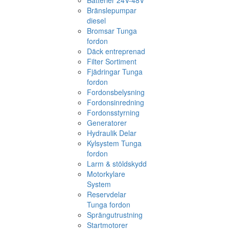
Batterier 24V-48V
Bränslepumpar
diesel
Bromsar Tunga
fordon
Däck entreprenad
Filter Sortiment
Fjädringar Tunga
fordon
Fordonsbelysning
Fordonsinredning
Fordonsstyrning
Generatorer
Hydraulik Delar
Kylsystem Tunga
fordon
Larm & stöldskydd
Motorkylare
System
Reservdelar
Tunga fordon
Sprängutrustning
Startmotorer