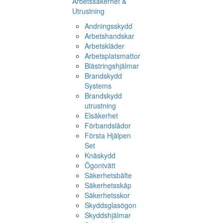
Arbetssäkerhet &
Utrustning
Andningsskydd
Arbetshandskar
Arbetskläder
Arbetsplatsmattor
Blästringshjälmar
Brandskydd
Systems
Brandskydd
utrustning
Elsäkerhet
Förbandslådor
Första Hjälpen
Set
Knäskydd
Ögontvätt
Säkerhetsbälte
Säkerhetsskåp
Säkerhetsskor
Skyddsglasögon
Skyddshjälmar