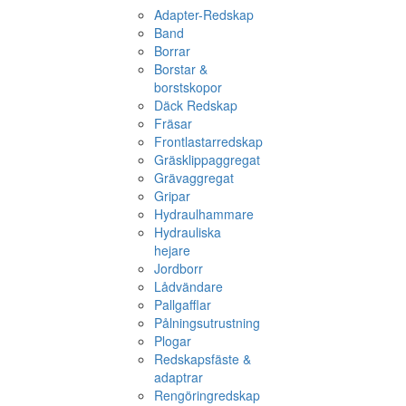
Adapter-Redskap
Band
Borrar
Borstar &
borstskopor
Däck Redskap
Fräsar
Frontlastarredskap
Gräsklippaggregat
Grävaggregat
Gripar
Hydraulhammare
Hydrauliska
hejare
Jordborr
Lådvändare
Pallgafflar
Pålningsutrustning
Plogar
Redskapsfäste &
adaptrar
Rengöringredskap