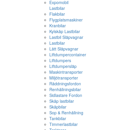
Expomobil
Lastbilar
Flakbilar
Flygplatsmaskiner
Kranbilar
Kylskåp Lastbilar
Lastbil Släpvagnar
Lastbilar
Lätt Släpvagnar
Liftdumpercontainer
Liftdumpers
Liftdumpersläp
Maskintransporter
Miljötransporter
Räddningsfordon
Renhållningsbilar
Sidlastare Fordon
Skåp lastbilar
Skåpbilar
Sop & Renhållning
Tankbilar
Timmerlastbilar