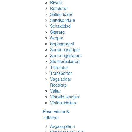
Rivare
Rotatorer
Saltspridare
Sandspridare
Schaktblad
Skärare
Skopor
Sopaggregat
Sorteringsgripar
Sorteringsskopor
Stenspräckaren
Tiltrotator
Transportör
Vägsladdar
Redskap
Vältar
Vibrationshejare
Vinterredskap
Reservdelar &
Tillbehör
Avgassystem