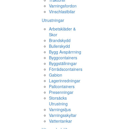
Traktorer
Varningsfordon
Vinschlastbilar
Utrustningar
Arbetskläder &
Skor
Brandskydd
Bullerskydd
Bygg Avspärrning
Byggcontainers
Byggställningar
Förrådscontainers
Gabion
Lagerinredningar
Pallcontainers
Presenningar
Storsäcks
Utrustning
Varningsljus
Varningsskyltar
Vattentankar