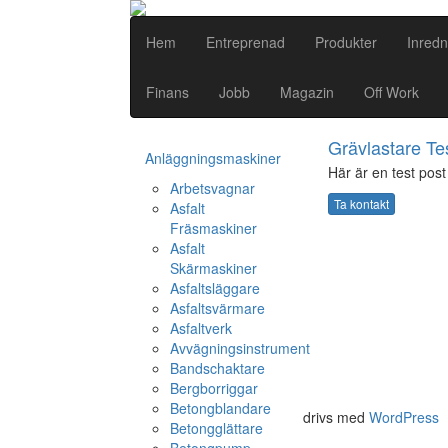
Hem
Entreprenad
Produkter
Inredn
Finans
Jobb
Magazin
Off Work
Grävlastare Te
Anläggningsmaskiner
Här är en test post 
Arbetsvagnar
Ta kontakt
Asfalt
Fräsmaskiner
Asfalt
Skärmaskiner
Asfaltsläggare
Asfaltsvärmare
Asfaltverk
Avvägningsinstrument
Bandschaktare
Bergborriggar
Betongblandare
drivs med
WordPress
Betongglättare