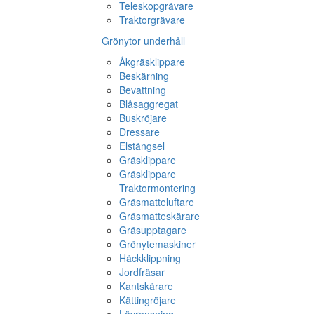
Teleskopgrävare
Traktorgrävare
Grönytor underhåll
Åkgräsklippare
Beskärning
Bevattning
Blåsaggregat
Buskröjare
Dressare
Elstängsel
Gräsklippare
Gräsklippare
Traktormontering
Gräsmatteluftare
Gräsmatteskärare
Gräsupptagare
Grönytemaskiner
Häckklippning
Jordfräsar
Kantskärare
Kättingröjare