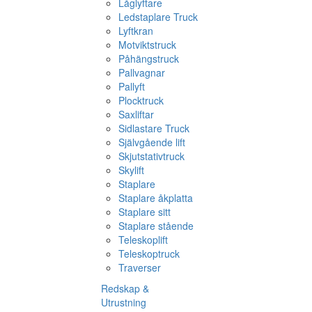
Låglyftare
Ledstaplare Truck
Lyftkran
Motviktstruck
Påhängstruck
Pallvagnar
Pallyft
Plocktruck
Saxliftar
Sidlastare Truck
Självgående lift
Skjutstativtruck
Skylift
Staplare
Staplare åkplatta
Staplare sitt
Staplare stående
Teleskoplift
Teleskoptruck
Traverser
Redskap &
Utrustning