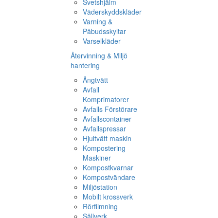
Svetshjälm
Väderskyddskläder
Varning &
Påbudsskyltar
Varselkläder
Återvinning & Miljö
hantering
Ångtvätt
Avfall
Komprimatorer
Avfalls Förstörare
Avfallscontainer
Avfallspressar
Hjultvätt maskin
Kompostering
Maskiner
Kompostkvarnar
Kompostvändare
Miljöstation
Mobilt krossverk
Rörfilmning
Sållverk