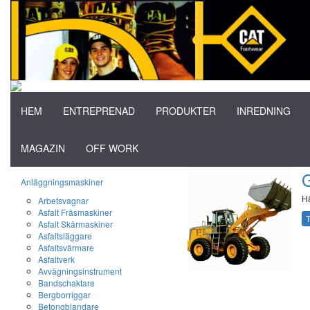
HEM
ENTREPRENAD
PRODUKTER
INREDNING
MAGAZIN
OFF WORK
G
Anläggningsmaskiner
Hä
Arbetsvagnar
Asfalt Fräsmaskiner
T
Asfalt Skärmaskiner
Asfaltsläggare
Asfaltsvärmare
Asfaltverk
Avvägningsinstrument
Bandschaktare
Bergborriggar
Betongblandare