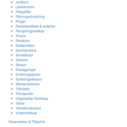
Jordborr
Lådvändare
Pallgafflar
Pålningsutrustning
Plogar
Redskapsfäste & adaptrar
Rengöringredskap
Rivare
Rotatorer
Saltspridare
Sandspridare
Schaktblad
Skärare
Skopor
Sopaggregat
Sorteringsgripar
Sorteringsskopor
Stenspräckaren
Tiltrotator
Transportör
Vägsladdar Redskap
Vältar
Vibrationshejare
Vinterredskap
Reservdelar & Tillbehör