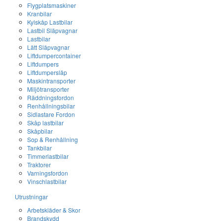
Flygplatsmaskiner
Kranbilar
Kylskåp Lastbilar
Lastbil Släpvagnar
Lastbilar
Lätt Släpvagnar
Liftdumpercontainer
Liftdumpers
Liftdumpersläp
Maskintransporter
Miljötransporter
Räddningsfordon
Renhållningsbilar
Sidlastare Fordon
Skåp lastbilar
Skåpbilar
Sop & Renhållning
Tankbilar
Timmerlastbilar
Traktorer
Varningsfordon
Vinschlastbilar
Utrustningar
Arbetskläder & Skor
Brandskydd