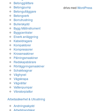
Betongglättare
Betongpump
drivs med
WordPress
Betongutläggare
Betongverk
Borrutrustning
Bullerskydd
Bygg Mätinstrument
Byggcentraler
Elverk anläggning
Kabeldragare
Kompaktorer
Kompressorer
Krossmaskiner
Pålningsmaskiner
Redskapsbärare
Rörläggningsmaskiner
Schaktvagnar
Väghyvel
Vägskrapa
Vägvältar
Vattenpumpar
Vibratorplattor
Arbetssäkerhet & Utrustning
Andningsskydd
Arbetshandskar