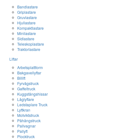
Bandlastare
Griplastare
Gruvlastare
Hjullastare
Kompaktlastare
Minilastare
Sidlastare
Teleskoplastare
Traktorlastare
Liftar
Arbetsplattform
Bakgavellyftar
Billift
Fyrvägstruck
Gaffeltruck
Kuggstångshissar
Låglyftare
Ledstaplare Truck
Lyftkran
Motviktstruck
Påhängstruck
Pallvagnar
Pallyft
Plocktruck