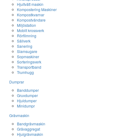
Hjultvätt maskin
Kompostering Maskiner
Kompostkvarnar
Kompostvändare
Miljöstation
Mobilt krossverk
Rörfilmning
Sållverk
Sanering
Slamsugare
Sopmaskiner
Sorteringsverk
Transportband
Trumhugg
Dumprar
Banddumper
Gruvdumper
Hjuldumper
Minidumpr
Grävmaskin
Bandgrävmaskin
Grävaggregat
Hjulgrävmaskin