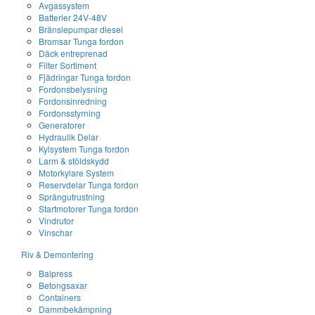
Avgassystem
Batterier 24V-48V
Bränslepumpar diesel
Bromsar Tunga fordon
Däck entreprenad
Filter Sortiment
Fjädringar Tunga fordon
Fordonsbelysning
Fordonsinredning
Fordonsstyrning
Generatorer
Hydraulik Delar
Kylsystem Tunga fordon
Larm & stöldskydd
Motorkylare System
Reservdelar Tunga fordon
Sprängutrustning
Startmotorer Tunga fordon
Vindrutor
Vinschar
Riv & Demontering
Balpress
Betongsaxar
Containers
Dammbekämpning