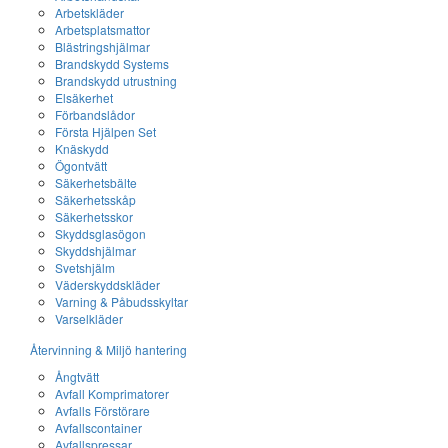
Arbetskläder
Arbetsplatsmattor
Blästringshjälmar
Brandskydd Systems
Brandskydd utrustning
Elsäkerhet
Förbandslådor
Första Hjälpen Set
Knäskydd
Ögontvätt
Säkerhetsbälte
Säkerhetsskåp
Säkerhetsskor
Skyddsglasögon
Skyddshjälmar
Svetshjälm
Väderskyddskläder
Varning & Påbudsskyltar
Varselkläder
Återvinning & Miljö hantering
Ångtvätt
Avfall Komprimatorer
Avfalls Förstörare
Avfallscontainer
Avfallspressar