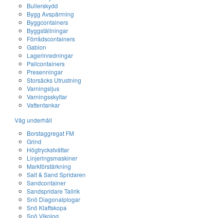
Bullerskydd
Bygg Avspärrning
Byggcontainers
Byggställningar
Förrådscontainers
Gabion
Lagerinredningar
Pallcontainers
Presenningar
Storsäcks Utrustning
Varningsljus
Varningsskyltar
Vattentankar
Väg underhåll
Borstaggregat FM
Grind
Högtryckstvättar
Linjeringsmaskiner
Markförstärkning
Salt & Sand Spridaren
Sandcontainer
Sandspridare Tallrik
Snö Diagonalplogar
Snö Klaffskopa
Snö Vikplog