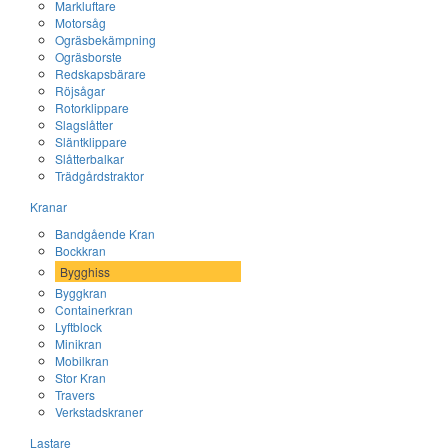
Markluftare
Motorsåg
Ogräsbekämpning
Ogräsborste
Redskapsbärare
Röjsågar
Rotorklippare
Slagslåtter
Släntklippare
Slåtterbalkar
Trädgårdstraktor
Kranar
Bandgående Kran
Bockkran
Bygghiss
Byggkran
Containerkran
Lyftblock
Minikran
Mobilkran
Stor Kran
Travers
Verkstadskraner
Lastare