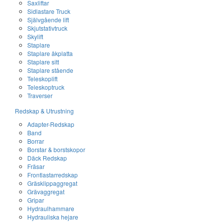
Saxliftar
Sidlastare Truck
Självgående lift
Skjutstativtruck
Skylift
Staplare
Staplare åkplatta
Staplare sitt
Staplare stående
Teleskoplift
Teleskoptruck
Traverser
Redskap & Utrustning
Adapter-Redskap
Band
Borrar
Borstar & borstskopor
Däck Redskap
Fräsar
Frontlastarredskap
Gräsklippaggregat
Grävaggregat
Gripar
Hydraulhammare
Hydrauliska hejare