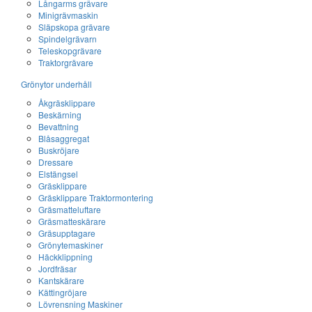
Långarms grävare
Minigrävmaskin
Släpskopa grävare
Spindelgrävarn
Teleskopgrävare
Traktorgrävare
Grönytor underhåll
Åkgräsklippare
Beskärning
Bevattning
Blåsaggregat
Buskröjare
Dressare
Elstängsel
Gräsklippare
Gräsklippare Traktormontering
Gräsmatteluftare
Gräsmatteskärare
Gräsupptagare
Grönytemaskiner
Häckklippning
Jordfräsar
Kantskärare
Kättingröjare
Lövrensning Maskiner