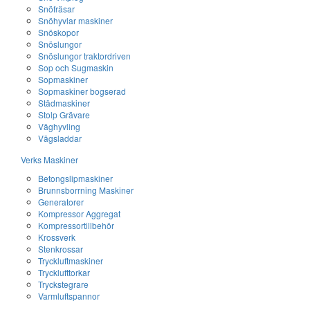
Snöfräsar
Snöhyvlar maskiner
Snöskopor
Snöslungor
Snöslungor traktordriven
Sop och Sugmaskin
Sopmaskiner
Sopmaskiner bogserad
Städmaskiner
Stolp Grävare
Väghyvling
Vägsladdar
Verks Maskiner
Betongslipmaskiner
Brunnsborrning Maskiner
Generatorer
Kompressor Aggregat
Kompressortillbehör
Krossverk
Stenkrossar
Tryckluftmaskiner
Trycklufttorkar
Tryckstegrare
Varmluftspannor