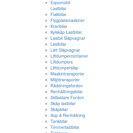
Expomobil
Lastbilar
Flakbilar
Flygplatsmaskiner
Kranbilar
Kylskåp Lastbilar
Lastbil Släpvagnar
Lastbilar
Lätt Släpvagnar
Liftdumpercontainer
Liftdumpers
Liftdumpersläp
Maskintransporter
Miljötransporter
Räddningsfordon
Renhållningsbilar
Sidlastare Fordon
Skåp lastbilar
Skåpbilar
Sop & Renhållning
Tankbilar
Timmerlastbilar