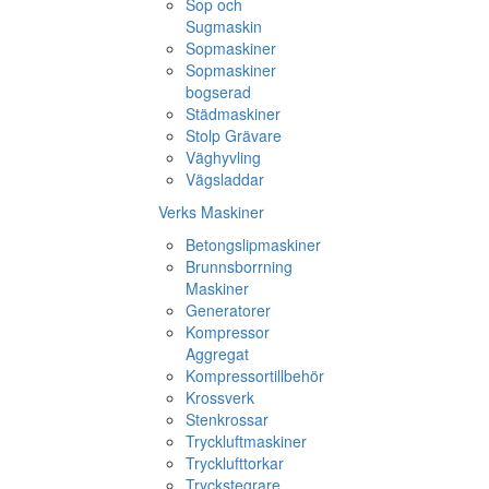
Sop och
Sugmaskin
Sopmaskiner
Sopmaskiner
bogserad
Städmaskiner
Stolp Grävare
Väghyvling
Vägsladdar
Verks Maskiner
Betongslipmaskiner
Brunnsborrning
Maskiner
Generatorer
Kompressor
Aggregat
Kompressortillbehör
Krossverk
Stenkrossar
Tryckluftmaskiner
Trycklufttorkar
Tryckstegrare