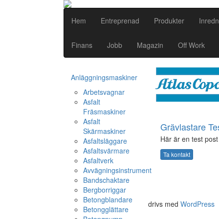
Hem
Entreprenad
Produkter
Inredn
Finans
Jobb
Magazin
Off Work
Anläggningsmaskiner
Arbetsvagnar
Asfalt
Fräsmaskiner
Asfalt
Grävlastare Te
Skärmaskiner
Här är en test post 
Asfaltsläggare
Asfaltsvärmare
Ta kontakt
Asfaltverk
Avvägningsinstrument
Bandschaktare
Bergborriggar
Betongblandare
drivs med
WordPress
Betongglättare