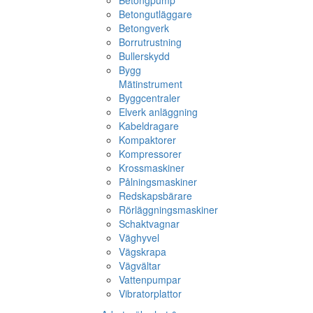
Betongpump
Betongutläggare
Betongverk
Borrutrustning
Bullerskydd
Bygg
Mätinstrument
Byggcentraler
Elverk anläggning
Kabeldragare
Kompaktorer
Kompressorer
Krossmaskiner
Pålningsmaskiner
Redskapsbärare
Rörläggningsmaskiner
Schaktvagnar
Väghyvel
Vägskrapa
Vägvältar
Vattenpumpar
Vibratorplattor