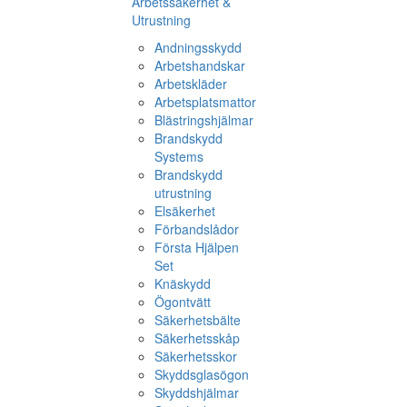
Arbetssäkerhet &
Utrustning
Andningsskydd
Arbetshandskar
Arbetskläder
Arbetsplatsmattor
Blästringshjälmar
Brandskydd
Systems
Brandskydd
utrustning
Elsäkerhet
Förbandslådor
Första Hjälpen
Set
Knäskydd
Ögontvätt
Säkerhetsbälte
Säkerhetsskåp
Säkerhetsskor
Skyddsglasögon
Skyddshjälmar