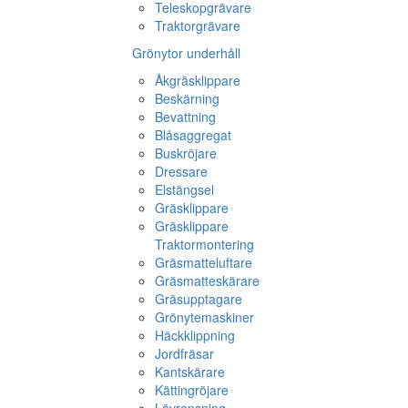
Teleskopgrävare
Traktorgrävare
Grönytor underhåll
Åkgräsklippare
Beskärning
Bevattning
Blåsaggregat
Buskröjare
Dressare
Elstängsel
Gräsklippare
Gräsklippare
Traktormontering
Gräsmatteluftare
Gräsmatteskärare
Gräsupptagare
Grönytemaskiner
Häckklippning
Jordfräsar
Kantskärare
Kättingröjare