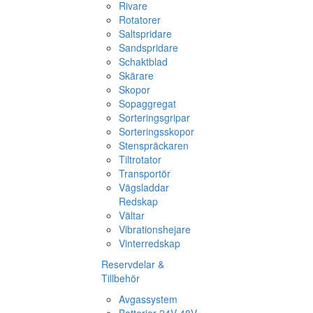
Rivare
Rotatorer
Saltspridare
Sandspridare
Schaktblad
Skärare
Skopor
Sopaggregat
Sorteringsgripar
Sorteringsskopor
Stenspräckaren
Tiltrotator
Transportör
Vägsladdar
Redskap
Vältar
Vibrationshejare
Vinterredskap
Reservdelar &
Tillbehör
Avgassystem