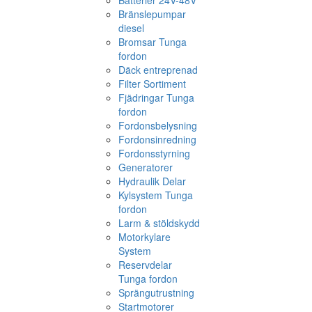
Batterier 24V-48V
Bränslepumpar
diesel
Bromsar Tunga
fordon
Däck entreprenad
Filter Sortiment
Fjädringar Tunga
fordon
Fordonsbelysning
Fordonsinredning
Fordonsstyrning
Generatorer
Hydraulik Delar
Kylsystem Tunga
fordon
Larm & stöldskydd
Motorkylare
System
Reservdelar
Tunga fordon
Sprängutrustning
Startmotorer