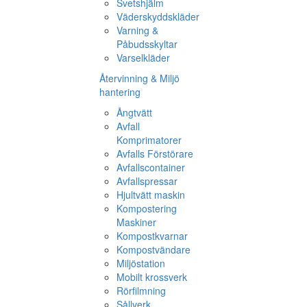
Svetshjälm
Väderskyddskläder
Varning &
Påbudsskyltar
Varselkläder
Återvinning & Miljö
hantering
Ångtvätt
Avfall
Komprimatorer
Avfalls Förstörare
Avfallscontainer
Avfallspressar
Hjultvätt maskin
Kompostering
Maskiner
Kompostkvarnar
Kompostvändare
Miljöstation
Mobilt krossverk
Rörfilmning
Sållverk