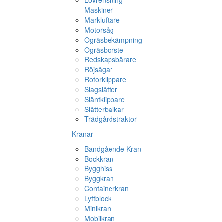
Lövrensning
Maskiner
Markluftare
Motorsåg
Ogräsbekämpning
Ogräsborste
Redskapsbärare
Röjsågar
Rotorklippare
Slagslåtter
Släntklippare
Slåtterbalkar
Trädgårdstraktor
Kranar
Bandgående Kran
Bockkran
Bygghiss
Byggkran
Containerkran
Lyftblock
Minikran
Mobilkran