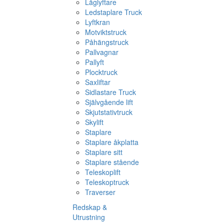
Låglyftare
Ledstaplare Truck
Lyftkran
Motviktstruck
Påhängstruck
Pallvagnar
Pallyft
Plocktruck
Saxliftar
Sidlastare Truck
Självgående lift
Skjutstativtruck
Skylift
Staplare
Staplare åkplatta
Staplare sitt
Staplare stående
Teleskoplift
Teleskoptruck
Traverser
Redskap &
Utrustning