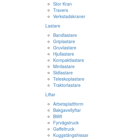
Stor Kran
Travers
Verkstadskraner
Lastare
Bandlastare
Griplastare
Gruvlastare
Hjullastare
Kompaktlastare
Minilastare
Sidlastare
Teleskoplastare
Traktorlastare
Liftar
Arbetsplattform
Bakgavellyftar
Billift
Fyrvägstruck
Gaffeltruck
Kuggstångshissar