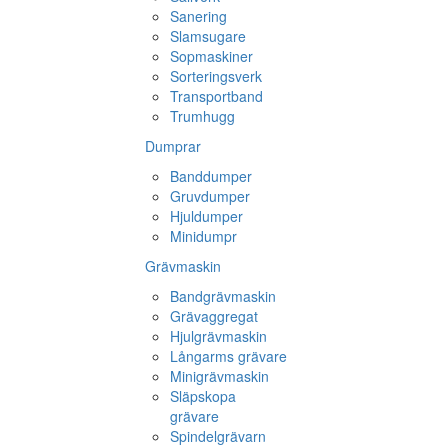
Sanering
Slamsugare
Sopmaskiner
Sorteringsverk
Transportband
Trumhugg
Dumprar
Banddumper
Gruvdumper
Hjuldumper
Minidumpr
Grävmaskin
Bandgrävmaskin
Grävaggregat
Hjulgrävmaskin
Långarms grävare
Minigrävmaskin
Släpskopa
grävare
Spindelgrävarn