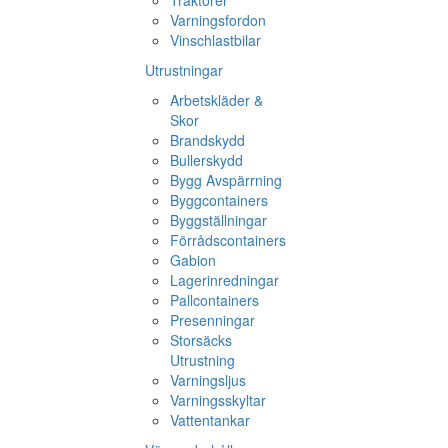
Traktorer
Varningsfordon
Vinschlastbilar
Utrustningar
Arbetskläder &
Skor
Brandskydd
Bullerskydd
Bygg Avspärrning
Byggcontainers
Byggställningar
Förrådscontainers
Gabion
Lagerinredningar
Pallcontainers
Presenningar
Storsäcks
Utrustning
Varningsljus
Varningsskyltar
Vattentankar