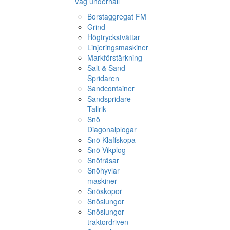
Väg underhåll
Borstaggregat FM
Grind
Högtryckstvättar
Linjeringsmaskiner
Markförstärkning
Salt & Sand
Spridaren
Sandcontainer
Sandspridare
Tallrik
Snö
Diagonalplogar
Snö Klaffskopa
Snö Vikplog
Snöfräsar
Snöhyvlar
maskiner
Snöskopor
Snöslungor
Snöslungor
traktordriven