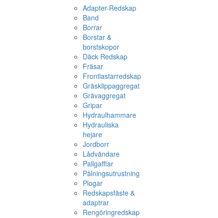
Adapter-Redskap
Band
Borrar
Borstar &
borstskopor
Däck Redskap
Fräsar
Frontlastarredskap
Gräsklippaggregat
Grävaggregat
Gripar
Hydraulhammare
Hydrauliska
hejare
Jordborr
Lådvändare
Pallgafflar
Pålningsutrustning
Plogar
Redskapsfäste &
adaptrar
Rengöringredskap