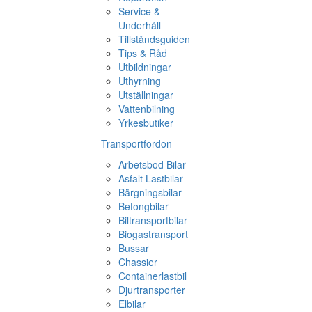
Service &
Underhåll
Tillståndsguiden
Tips & Råd
Utbildningar
Uthyrning
Utställningar
Vattenbilning
Yrkesbutiker
Transportfordon
Arbetsbod Bilar
Asfalt Lastbilar
Bärgningsbilar
Betongbilar
Biltransportbilar
Biogastransport
Bussar
Chassier
Containerlastbil
Djurtransporter
Elbilar