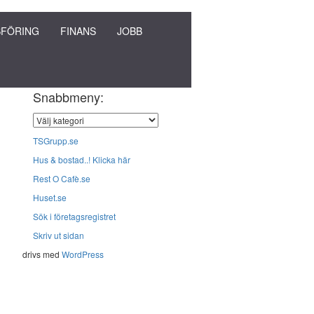
FÖRING
FINANS
JOBB
Snabbmeny:
TSGrupp.se
Hus & bostad..! Klicka här
Rest O Cafè.se
Huset.se
Sök i företagsregistret
Skriv ut sidan
drivs med
WordPress