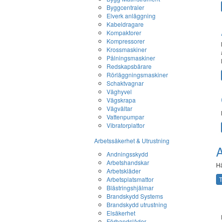
Byggcentraler
Elverk anläggning
Kabeldragare
Kompaktorer
Kompressorer
Krossmaskiner
Pålningsmaskiner
Redskapsbärare
Rörläggningsmaskiner
Schaktvagnar
Väghyvel
Vägskrapa
Vägvältar
Vattenpumpar
Vibratorplattor
Arbetssäkerhet & Utrustning
A
Andningsskydd
Arbetshandskar
Hä
Arbetskläder
Arbetsplatsmattor
T
Blästringshjälmar
Brandskydd Systems
Brandskydd utrustning
Elsäkerhet
Förbandslådor