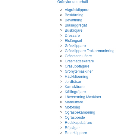
Grönytor underhåll
Åkgräsklippare
Beskärning
Bevattning
Blåsaggregat
Buskröjare
Dressare
Elstängsel
Gräsklippare
Gräsklippare Traktormontering
Gräsmatteluftare
Gräsmatteskärare
Gräsupptagare
Grönytemaskiner
Häckklippning
Jordfräsar
Kantskärare
Kättingröjare
Lövrensning Maskiner
Markluftare
Motorsåg
Ogräsbekämpning
Ogräsborste
Redskapsbärare
Röjsågar
Rotorklippare