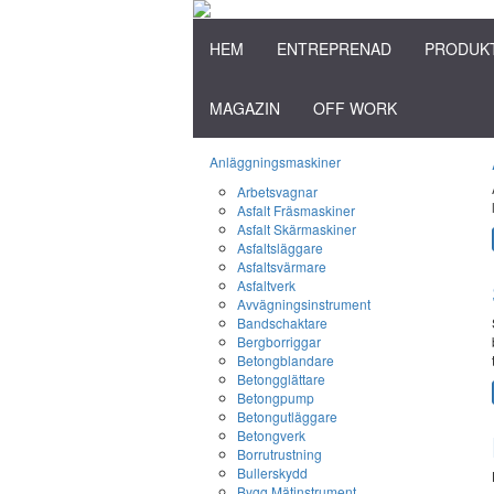
HEM
ENTREPRENAD
PRODUK
MAGAZIN
OFF WORK
Anläggningsmaskiner
Arbetsvagnar
Asfalt Fräsmaskiner
Asfalt Skärmaskiner
Asfaltsläggare
Asfaltsvärmare
Asfaltverk
Avvägningsinstrument
Bandschaktare
Bergborriggar
Betongblandare
Betongglättare
Betongpump
Betongutläggare
Betongverk
Borrutrustning
Bullerskydd
Bygg Mätinstrument