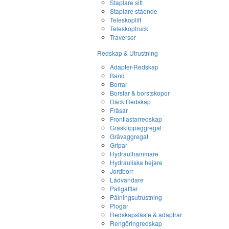
Staplare sitt
Staplare stående
Teleskoplift
Teleskoptruck
Traverser
Redskap & Utrustning
Adapter-Redskap
Band
Borrar
Borstar & borstskopor
Däck Redskap
Fräsar
Frontlastarredskap
Gräsklippaggregat
Grävaggregat
Gripar
Hydraulhammare
Hydrauliska hejare
Jordborr
Lådvändare
Pallgafflar
Pålningsutrustning
Plogar
Redskapsfäste & adaptrar
Rengöringredskap