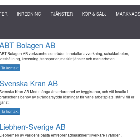
TER
INREDNING
TJÄNSTER
KÖP & SÄLJ
MARKNADS
ABT Bolagen AB
ABT Bolagen AB verksamhetsområden innefattar avverkning, schaktarbeten,
losshållning, krossning, transporter, maskintjänster och markarbeten.
Ta kontakt
Svenska Kran AB
Svenska Kran AB Med många års erfarenhet av byggkranar, och väl insatta i
branschens behov av skräddarsydda lösningar för varje arbetsplats, står vi till er
tjänst.
Ta kontakt
Liebherr-Sverige AB
Liebherr en av världens bästa entreprenadmaskiner tillverkare i världen.