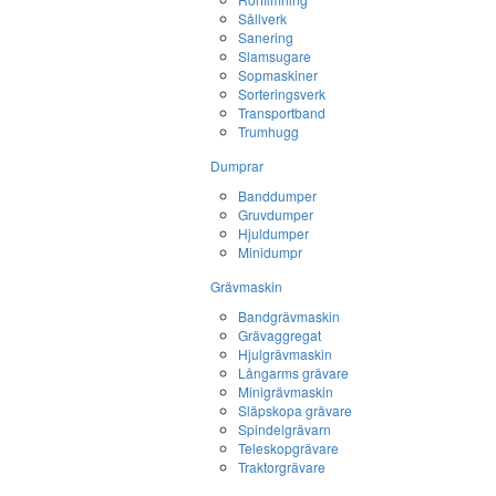
Sållverk
Sanering
Slamsugare
Sopmaskiner
Sorteringsverk
Transportband
Trumhugg
Dumprar
Banddumper
Gruvdumper
Hjuldumper
Minidumpr
Grävmaskin
Bandgrävmaskin
Grävaggregat
Hjulgrävmaskin
Långarms grävare
Minigrävmaskin
Släpskopa grävare
Spindelgrävarn
Teleskopgrävare
Traktorgrävare