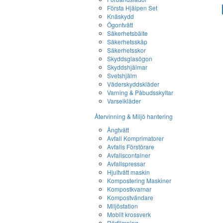
Första Hjälpen Set
Knäskydd
Ögontvätt
Säkerhetsbälte
Säkerhetsskåp
Säkerhetsskor
Skyddsglasögon
Skyddshjälmar
Svetshjälm
Väderskyddskläder
Varning & Påbudsskyltar
Varselkläder
Återvinning & Miljö hantering
Ångtvätt
Avfall Komprimatorer
Avfalls Förstörare
Avfallscontainer
Avfallspressar
Hjultvätt maskin
Kompostering Maskiner
Kompostkvarnar
Kompostvändare
Miljöstation
Mobilt krossverk
Rörfilmning