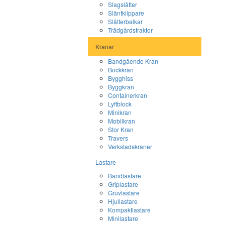
Slagslåtter
Släntklippare
Slåtterbalkar
Trädgårdstraktor
Kranar
Bandgående Kran
Bockkran
Bygghiss
Byggkran
Containerkran
Lyftblock
Minikran
Mobilkran
Stor Kran
Travers
Verkstadskraner
Lastare
Bandlastare
Griplastare
Gruvlastare
Hjullastare
Kompaktlastare
Minilastare