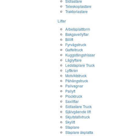
Sidlastare
Teleskoplastare
Traktorlastare
Liftar
Arbetsplattform
Bakgavellyftar
Billift
Fyrvägstruck
Gaffeltruck
Kuggstångshissar
Låglyftare
Ledstaplare Truck
Lyftkran
Motviktstruck
Påhängstruck
Pallvagnar
Pallyft
Plocktruck
Saxliftar
Sidlastare Truck
Självgående lift
Skjutstativtruck
Skylift
Staplare
Staplare åkplatta