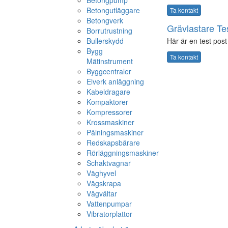
Betongpump
Betongutläggare
Ta kontakt
Betongverk
Grävlastare Te
Borrutrustning
Bullerskydd
Här är en test post 
Bygg
Ta kontakt
Mätinstrument
Byggcentraler
Elverk anläggning
Kabeldragare
Kompaktorer
Kompressorer
Krossmaskiner
Pålningsmaskiner
Redskapsbärare
Rörläggningsmaskiner
Schaktvagnar
Väghyvel
Vägskrapa
Vägvältar
Vattenpumpar
Vibratorplattor