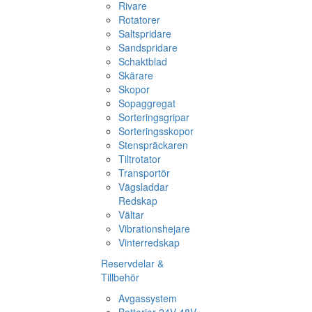
Rivare
Rotatorer
Saltspridare
Sandspridare
Schaktblad
Skärare
Skopor
Sopaggregat
Sorteringsgripar
Sorteringsskopor
Stenspräckaren
Tiltrotator
Transportör
Vägsladdar
Redskap
Vältar
Vibrationshejare
Vinterredskap
Reservdelar &
Tillbehör
Avgassystem