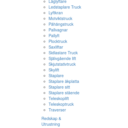
Låglyftare
Ledstaplare Truck
Lyftkran
Motviktstruck
Påhängstruck
Pallvagnar
Pallyft
Plocktruck
Saxliftar
Sidlastare Truck
Självgående lift
Skjutstativtruck
Skylift
Staplare
Staplare åkplatta
Staplare sitt
Staplare stående
Teleskoplift
Teleskoptruck
Traverser
Redskap &
Utrustning