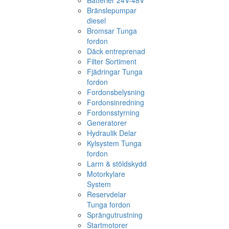
Batterier 24V-48V
Bränslepumpar
diesel
Bromsar Tunga
fordon
Däck entreprenad
Filter Sortiment
Fjädringar Tunga
fordon
Fordonsbelysning
Fordonsinredning
Fordonsstyrning
Generatorer
Hydraulik Delar
Kylsystem Tunga
fordon
Larm & stöldskydd
Motorkylare
System
Reservdelar
Tunga fordon
Sprängutrustning
Startmotorer