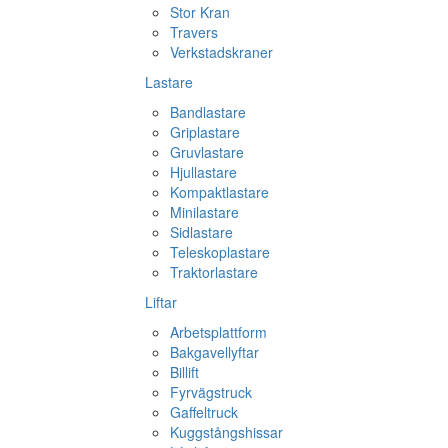
Stor Kran
Travers
Verkstadskraner
Lastare
Bandlastare
Griplastare
Gruvlastare
Hjullastare
Kompaktlastare
Minilastare
Sidlastare
Teleskoplastare
Traktorlastare
Liftar
Arbetsplattform
Bakgavellyftar
Billift
Fyrvägstruck
Gaffeltruck
Kuggstångshissar