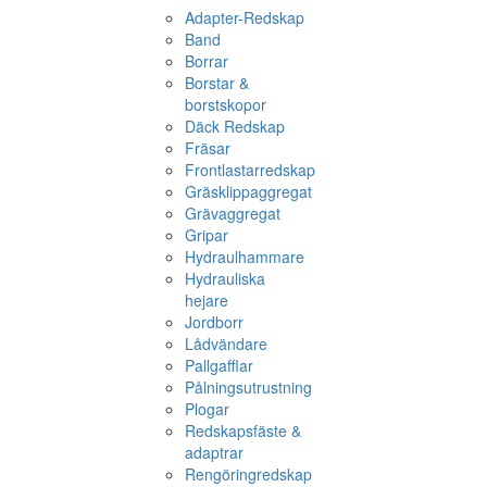
Adapter-Redskap
Band
Borrar
Borstar &
borstskopor
Däck Redskap
Fräsar
Frontlastarredskap
Gräsklippaggregat
Grävaggregat
Gripar
Hydraulhammare
Hydrauliska
hejare
Jordborr
Lådvändare
Pallgafflar
Pålningsutrustning
Plogar
Redskapsfäste &
adaptrar
Rengöringredskap