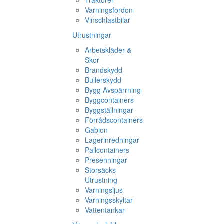
Traktorer
Varningsfordon
Vinschlastbilar
Utrustningar
Arbetskläder &
Skor
Brandskydd
Bullerskydd
Bygg Avspärrning
Byggcontainers
Byggställningar
Förrådscontainers
Gabion
Lagerinredningar
Pallcontainers
Presenningar
Storsäcks
Utrustning
Varningsljus
Varningsskyltar
Vattentankar