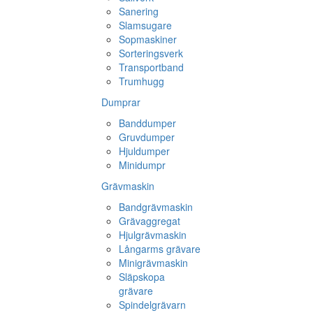
Sanering
Slamsugare
Sopmaskiner
Sorteringsverk
Transportband
Trumhugg
Dumprar
Banddumper
Gruvdumper
Hjuldumper
Minidumpr
Grävmaskin
Bandgrävmaskin
Grävaggregat
Hjulgrävmaskin
Långarms grävare
Minigrävmaskin
Släpskopa
grävare
Spindelgrävarn