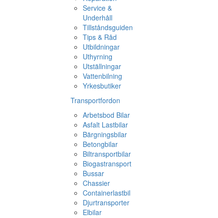
Service &
Underhåll
Tillståndsguiden
Tips & Råd
Utbildningar
Uthyrning
Utställningar
Vattenbilning
Yrkesbutiker
Transportfordon
Arbetsbod Bilar
Asfalt Lastbilar
Bärgningsbilar
Betongbilar
Biltransportbilar
Biogastransport
Bussar
Chassier
Containerlastbil
Djurtransporter
Elbilar