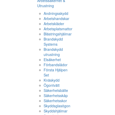
Arbetssäkerhet &
Utrustning
Andningsskydd
Arbetshandskar
Arbetskläder
Arbetsplatsmattor
Blästringshjälmar
Brandskydd
Systems
Brandskydd
utrustning
Elsäkerhet
Förbandslådor
Första Hjälpen
Set
Knäskydd
Ögontvätt
Säkerhetsbälte
Säkerhetsskåp
Säkerhetsskor
Skyddsglasögon
Skyddshjälmar