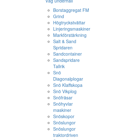
Väg underhåll
Borstaggregat FM
Grind
Högtryckstvättar
Linjeringsmaskiner
Markförstärkning
Salt & Sand
Spridaren
Sandcontainer
Sandspridare
Tallrik
Snö
Diagonalplogar
Snö Klaffskopa
Snö Vikplog
Snöfräsar
Snöhyvlar
maskiner
Snöskopor
Snöslungor
Snöslungor
traktordriven