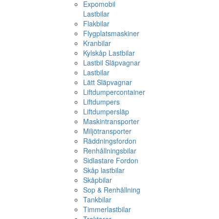
Expomobil
Lastbilar
Flakbilar
Flygplatsmaskiner
Kranbilar
Kylskåp Lastbilar
Lastbil Släpvagnar
Lastbilar
Lätt Släpvagnar
Liftdumpercontainer
Liftdumpers
Liftdumpersläp
Maskintransporter
Miljötransporter
Räddningsfordon
Renhållningsbilar
Sidlastare Fordon
Skåp lastbilar
Skåpbilar
Sop & Renhållning
Tankbilar
Timmerlastbilar