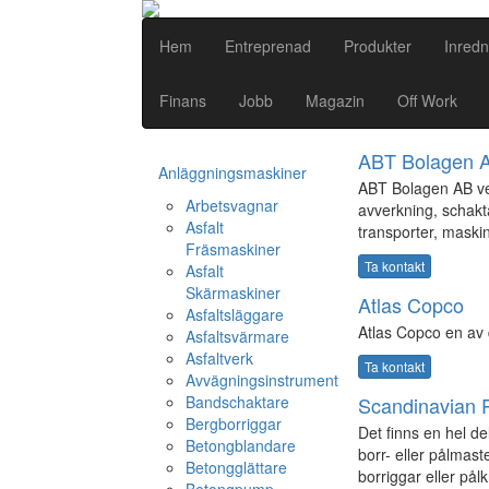
Hem
Entreprenad
Produkter
Inredn
Finans
Jobb
Magazin
Off Work
ABT Bolagen 
Anläggningsmaskiner
ABT Bolagen AB ve
Arbetsvagnar
avverkning, schakta
Asfalt
transporter, maski
Fräsmaskiner
Ta kontakt
Asfalt
Skärmaskiner
Atlas Copco
Asfaltsläggare
Atlas Copco en av 
Asfaltsvärmare
Asfaltverk
Ta kontakt
Avvägningsinstrument
Bandschaktare
Scandinavian P
Bergborriggar
Det finns en hel d
Betongblandare
borr- eller pålmaste
Betongglättare
borriggar eller pålk