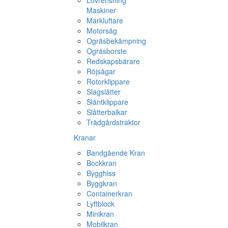
Lövrensning
Maskiner
Markluftare
Motorsåg
Ogräsbekämpning
Ogräsborste
Redskapsbärare
Röjsågar
Rotorklippare
Slagslåtter
Släntklippare
Slåtterbalkar
Trädgårdstraktor
Kranar
Bandgående Kran
Bockkran
Bygghiss
Byggkran
Containerkran
Lyftblock
Minikran
Mobilkran