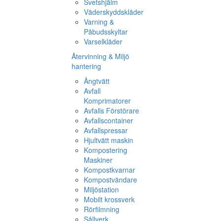
Svetshjälm
Väderskyddskläder
Varning &
Påbudsskyltar
Varselkläder
Återvinning & Miljö
hantering
Ångtvätt
Avfall
Komprimatorer
Avfalls Förstörare
Avfallscontainer
Avfallspressar
Hjultvätt maskin
Kompostering
Maskiner
Kompostkvarnar
Kompostvändare
Miljöstation
Mobilt krossverk
Rörfilmning
Sållverk