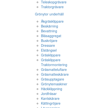
Teleskopgrävare
Traktorgrävare
Grönytor underhåll
Åkgräsklippare
Beskärning
Bevattning
Blåsaggregat
Buskröjare
Dressare
Elstängsel
Gräsklippare
Gräsklippare
Traktormontering
Gräsmatteluftare
Gräsmatteskärare
Gräsupptagare
Grönytemaskiner
Häckklippning
Jordfräsar
Kantskärare
Kättingröjare