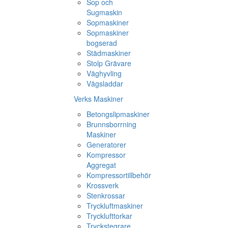
Sop och
Sugmaskin
Sopmaskiner
Sopmaskiner
bogserad
Städmaskiner
Stolp Grävare
Väghyvling
Vägsladdar
Verks Maskiner
Betongslipmaskiner
Brunnsborrning
Maskiner
Generatorer
Kompressor
Aggregat
Kompressortillbehör
Krossverk
Stenkrossar
Tryckluftmaskiner
Trycklufttorkar
Tryckstegrare