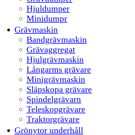
Hjuldumper
Minidumpr
Grävmaskin
Bandgrävmaskin
Grävaggregat
Hjulgrävmaskin
Långarms grävare
Minigrävmaskin
Släpskopa grävare
Spindelgrävarn
Teleskopgrävare
Traktorgrävare
Grönytor underhåll