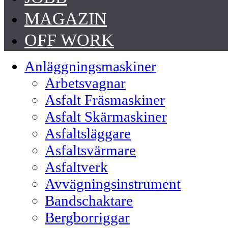
MAGAZIN
OFF WORK
Anläggningsmaskiner
Arbetsvagnar
Asfalt Fräsmaskiner
Asfalt Skärmaskiner
Asfaltsläggare
Asfaltsvärmare
Asfaltverk
Avvägningsinstrument
Bandschaktare
Bergborriggar