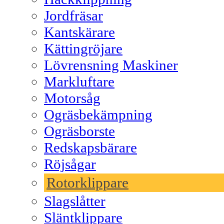
Jordfräsar
Kantskärare
Kättingröjare
Lövrensning Maskiner
Markluftare
Motorsåg
Ogräsbekämpning
Ogräsborste
Redskapsbärare
Röjsågar
Rotorklippare
Slagslåtter
Släntklippare