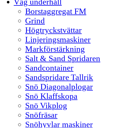
Väg underhåll
Borstaggregat FM
Grind
Högtryckstvättar
Linjeringsmaskiner
Markförstärkning
Salt & Sand Spridaren
Sandcontainer
Sandspridare Tallrik
Snö Diagonalplogar
Snö Klaffskopa
Snö Vikplog
Snöfräsar
Snöhyvlar maskiner