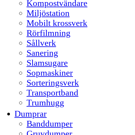
Kompostvändare
Miljöstation
Mobilt krossverk
Rörfilmning
Sållverk
Sanering
Slamsugare
Sopmaskiner
Sorteringsverk
Transportband
Trumhugg
Dumprar
Banddumper
Gruvdumper