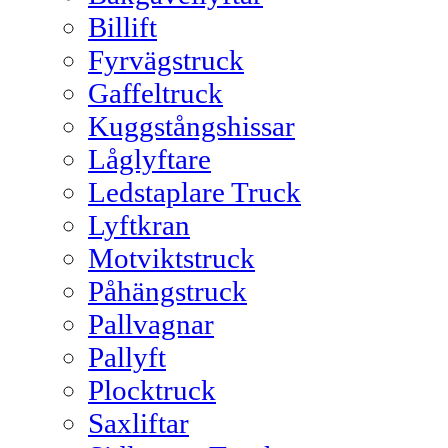
Billift
Fyrvägstruck
Gaffeltruck
Kuggstångshissar
Låglyftare
Ledstaplare Truck
Lyftkran
Motviktstruck
Påhängstruck
Pallvagnar
Pallyft
Plocktruck
Saxliftar