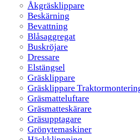
Åkgräsklippare
Beskärning
Bevattning
Blåsaggregat
Buskröjare
Dressare
Elstängsel
Gräsklippare
Gräsklippare Traktormonterin
Gräsmatteluftare
Gräsmatteskärare
Gräsupptagare
Grönytemaskiner
Häckklippning