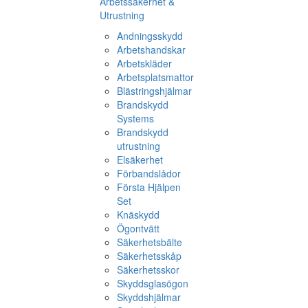
Arbetssäkerhet &
Utrustning
Andningsskydd
Arbetshandskar
Arbetskläder
Arbetsplatsmattor
Blästringshjälmar
Brandskydd
Systems
Brandskydd
utrustning
Elsäkerhet
Förbandslådor
Första Hjälpen
Set
Knäskydd
Ögontvätt
Säkerhetsbälte
Säkerhetsskåp
Säkerhetsskor
Skyddsglasögon
Skyddshjälmar