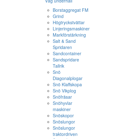
Väg underhåll
Borstaggregat FM
Grind
Högtryckstvättar
Linjeringsmaskiner
Markförstärkning
Salt & Sand
Spridaren
Sandcontainer
Sandspridare
Tallrik
Snö
Diagonalplogar
Snö Klaffskopa
Snö Vikplog
Snöfräsar
Snöhyvlar
maskiner
Snöskopor
Snöslungor
Snöslungor
traktordriven