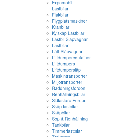
Expomobil
Lastbilar
Flakbilar
Flygplatsmaskiner
Kranbilar
Kylskåp Lastbilar
Lastbil Släpvagnar
Lastbilar
Lätt Släpvagnar
Liftdumpercontainer
Liftdumpers
Liftdumpersläp
Maskintransporter
Miljötransporter
Räddningsfordon
Renhållningsbilar
Sidlastare Fordon
Skåp lastbilar
Skåpbilar
Sop & Renhållning
Tankbilar
Timmerlastbilar