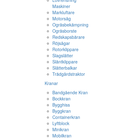
Lövrensning
Maskiner
Markluftare
Motorsåg
Ogräsbekämpning
Ogräsborste
Redskapsbärare
Röjsågar
Rotorklippare
Slagslåtter
Släntklippare
Slåtterbalkar
Trädgårdstraktor
Kranar
Bandgående Kran
Bockkran
Bygghiss
Byggkran
Containerkran
Lyftblock
Minikran
Mobilkran