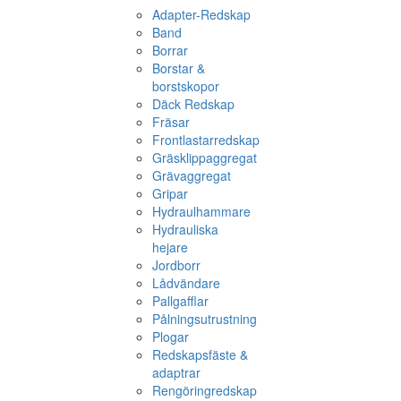
Adapter-Redskap
Band
Borrar
Borstar &
borstskopor
Däck Redskap
Fräsar
Frontlastarredskap
Gräsklippaggregat
Grävaggregat
Gripar
Hydraulhammare
Hydrauliska
hejare
Jordborr
Lådvändare
Pallgafflar
Pålningsutrustning
Plogar
Redskapsfäste &
adaptrar
Rengöringredskap