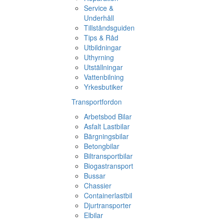
Service &
Underhåll
Tillståndsguiden
Tips & Råd
Utbildningar
Uthyrning
Utställningar
Vattenbilning
Yrkesbutiker
Transportfordon
Arbetsbod Bilar
Asfalt Lastbilar
Bärgningsbilar
Betongbilar
Biltransportbilar
Biogastransport
Bussar
Chassier
Containerlastbil
Djurtransporter
Elbilar