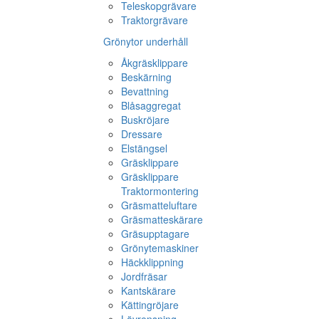
Teleskopgrävare
Traktorgrävare
Grönytor underhåll
Åkgräsklippare
Beskärning
Bevattning
Blåsaggregat
Buskröjare
Dressare
Elstängsel
Gräsklippare
Gräsklippare
Traktormontering
Gräsmatteluftare
Gräsmatteskärare
Gräsupptagare
Grönytemaskiner
Häckklippning
Jordfräsar
Kantskärare
Kättingröjare