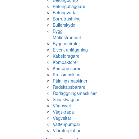
Betongpump
Betongutläggare
Betongverk
Borrutrustning
Bullerskydd
Bygg
Mätinstrument
Byggcentraler
Elverk anläggning
Kabeldragare
Kompaktorer
Kompressorer
Krossmaskiner
Pålningsmaskiner
Redskapsbärare
Rörläggningsmaskiner
Schaktvagnar
Väghyvel
Vägskrapa
Vägvältar
Vattenpumpar
Vibratorplattor