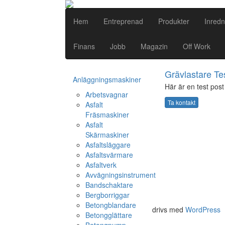
Hem
Entreprenad
Produkter
Inredn
Finans
Jobb
Magazin
Off Work
Grävlastare Te
Anläggningsmaskiner
Här är en test post 
Arbetsvagnar
Ta kontakt
Asfalt
Fräsmaskiner
Asfalt
Skärmaskiner
Asfaltsläggare
Asfaltsvärmare
Asfaltverk
Avvägningsinstrument
Bandschaktare
Bergborriggar
Betongblandare
drivs med
WordPress
Betongglättare