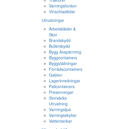
Traktorer
Varningsfordon
Vinschlastbilar
Utrustningar
Arbetskläder &
Skor
Brandskydd
Bullerskydd
Bygg Avspärrning
Byggcontainers
Byggställningar
Förrådscontainers
Gabion
Lagerinredningar
Pallcontainers
Presenningar
Storsäcks
Utrustning
Varningsljus
Varningsskyltar
Vattentankar