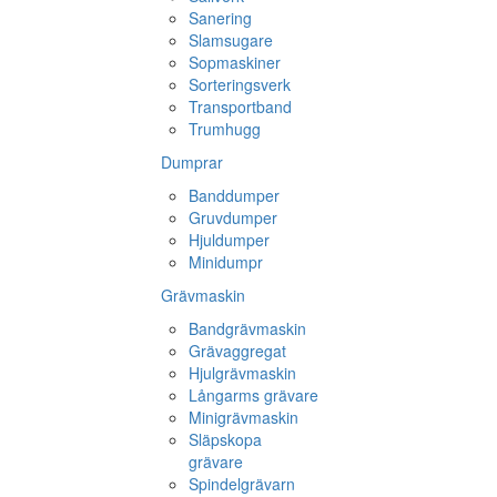
Sanering
Slamsugare
Sopmaskiner
Sorteringsverk
Transportband
Trumhugg
Dumprar
Banddumper
Gruvdumper
Hjuldumper
Minidumpr
Grävmaskin
Bandgrävmaskin
Grävaggregat
Hjulgrävmaskin
Långarms grävare
Minigrävmaskin
Släpskopa
grävare
Spindelgrävarn