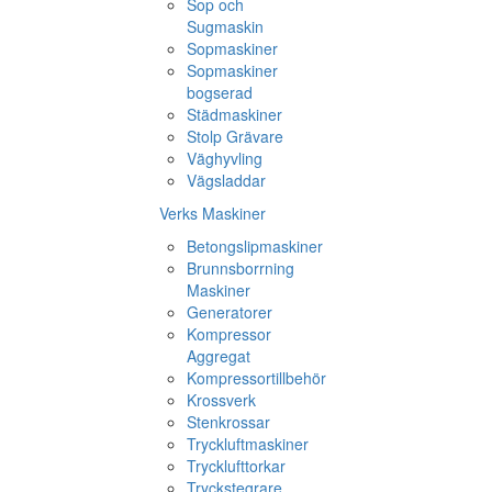
Sop och
Sugmaskin
Sopmaskiner
Sopmaskiner
bogserad
Städmaskiner
Stolp Grävare
Väghyvling
Vägsladdar
Verks Maskiner
Betongslipmaskiner
Brunnsborrning
Maskiner
Generatorer
Kompressor
Aggregat
Kompressortillbehör
Krossverk
Stenkrossar
Tryckluftmaskiner
Trycklufttorkar
Tryckstegrare