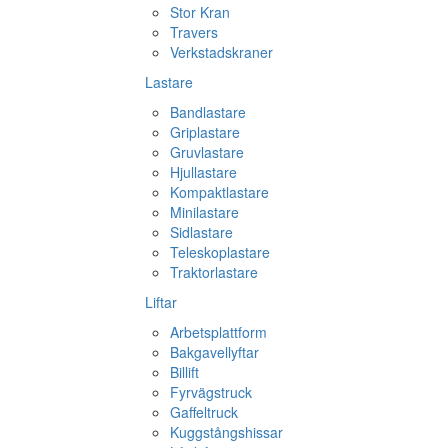
Stor Kran
Travers
Verkstadskraner
Lastare
Bandlastare
Griplastare
Gruvlastare
Hjullastare
Kompaktlastare
Minilastare
Sidlastare
Teleskoplastare
Traktorlastare
Liftar
Arbetsplattform
Bakgavellyftar
Billift
Fyrvägstruck
Gaffeltruck
Kuggstångshissar