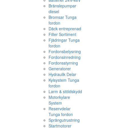
Batterier 24V-48V
Bränslepumpar
diesel
Bromsar Tunga
fordon
Däck entreprenad
Filter Sortiment
Fjädringar Tunga
fordon
Fordonsbelysning
Fordonsinredning
Fordonsstyrning
Generatorer
Hydraulik Delar
Kylsystem Tunga
fordon
Larm & stöldskydd
Motorkylare
System
Reservdelar
Tunga fordon
Sprängutrustning
Startmotorer