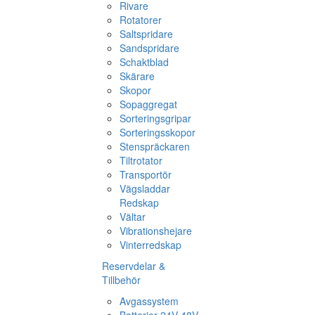
Rivare
Rotatorer
Saltspridare
Sandspridare
Schaktblad
Skärare
Skopor
Sopaggregat
Sorteringsgripar
Sorteringsskopor
Stenspräckaren
Tiltrotator
Transportör
Vägsladdar
Redskap
Vältar
Vibrationshejare
Vinterredskap
Reservdelar &
Tillbehör
Avgassystem