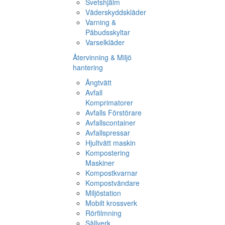
Svetshjälm
Väderskyddskläder
Varning &
Påbudsskyltar
Varselkläder
Återvinning & Miljö
hantering
Ångtvätt
Avfall
Komprimatorer
Avfalls Förstörare
Avfallscontainer
Avfallspressar
Hjultvätt maskin
Kompostering
Maskiner
Kompostkvarnar
Kompostvändare
Miljöstation
Mobilt krossverk
Rörfilmning
Sållverk