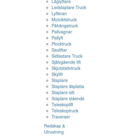
Låglyftare
Ledstaplare Truck
Lyftkran
Motviktstruck
Påhängstruck
Pallvagnar
Pallyft
Plocktruck
Saxliftar
Sidlastare Truck
Självgående lift
Skjutstativtruck
Skylift
Staplare
Staplare åkplatta
Staplare sitt
Staplare stående
Teleskoplift
Teleskoptruck
Traverser
Redskap &
Utrustning