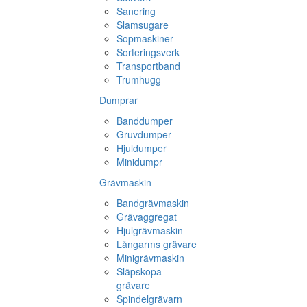
Sanering
Slamsugare
Sopmaskiner
Sorteringsverk
Transportband
Trumhugg
Dumprar
Banddumper
Gruvdumper
Hjuldumper
Minidumpr
Grävmaskin
Bandgrävmaskin
Grävaggregat
Hjulgrävmaskin
Långarms grävare
Minigrävmaskin
Släpskopa
grävare
Spindelgrävarn