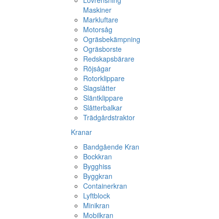
Lövrensning
Maskiner
Markluftare
Motorsåg
Ogräsbekämpning
Ogräsborste
Redskapsbärare
Röjsågar
Rotorklippare
Slagslåtter
Släntklippare
Slåtterbalkar
Trädgårdstraktor
Kranar
Bandgående Kran
Bockkran
Bygghiss
Byggkran
Containerkran
Lyftblock
Minikran
Mobilkran