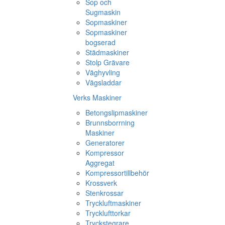
Sop och
Sugmaskin
Sopmaskiner
Sopmaskiner
bogserad
Städmaskiner
Stolp Grävare
Väghyvling
Vägsladdar
Verks Maskiner
Betongslipmaskiner
Brunnsborrning
Maskiner
Generatorer
Kompressor
Aggregat
Kompressortillbehör
Krossverk
Stenkrossar
Tryckluftmaskiner
Trycklufttorkar
Tryckstegrare