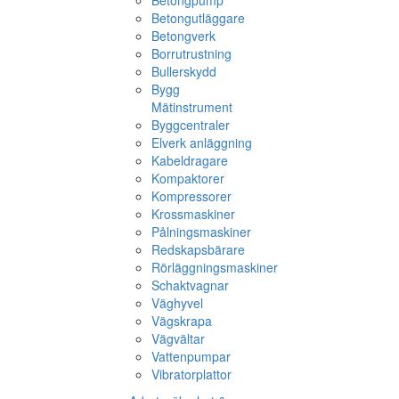
Betongpump
Betongutläggare
Betongverk
Borrutrustning
Bullerskydd
Bygg
Mätinstrument
Byggcentraler
Elverk anläggning
Kabeldragare
Kompaktorer
Kompressorer
Krossmaskiner
Pålningsmaskiner
Redskapsbärare
Rörläggningsmaskiner
Schaktvagnar
Väghyvel
Vägskrapa
Vägvältar
Vattenpumpar
Vibratorplattor