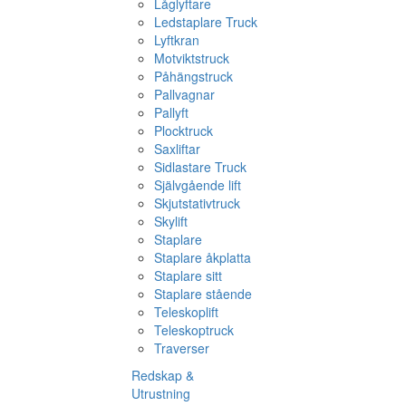
Låglyftare
Ledstaplare Truck
Lyftkran
Motviktstruck
Påhängstruck
Pallvagnar
Pallyft
Plocktruck
Saxliftar
Sidlastare Truck
Självgående lift
Skjutstativtruck
Skylift
Staplare
Staplare åkplatta
Staplare sitt
Staplare stående
Teleskoplift
Teleskoptruck
Traverser
Redskap &
Utrustning