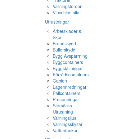
Traktorer
Varningsfordon
Vinschlastbilar
Utrustningar
Arbetskläder &
Skor
Brandskydd
Bullerskydd
Bygg Avspärrning
Byggcontainers
Byggställningar
Förrådscontainers
Gabion
Lagerinredningar
Pallcontainers
Presenningar
Storsäcks
Utrustning
Varningsljus
Varningsskyltar
Vattentankar