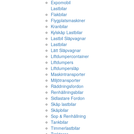
Expomobil
Lastbilar
Flakbilar
Flygplatsmaskiner
Kranbilar
Kylskåp Lastbilar
Lastbil Släpvagnar
Lastbilar
Lätt Släpvagnar
Liftdumpercontainer
Liftdumpers
Liftdumpersläp
Maskintransporter
Miljötransporter
Räddningsfordon
Renhållningsbilar
Sidlastare Fordon
Skåp lastbilar
Skåpbilar
Sop & Renhållning
Tankbilar
Timmerlastbilar