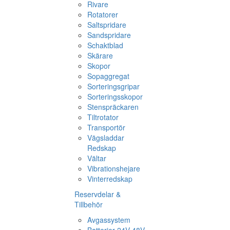
Rivare
Rotatorer
Saltspridare
Sandspridare
Schaktblad
Skärare
Skopor
Sopaggregat
Sorteringsgripar
Sorteringsskopor
Stenspräckaren
Tiltrotator
Transportör
Vägsladdar
Redskap
Vältar
Vibrationshejare
Vinterredskap
Reservdelar &
Tillbehör
Avgassystem