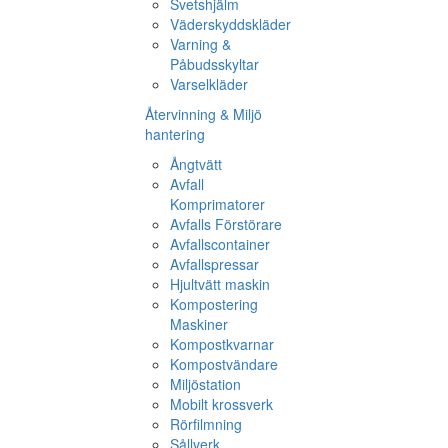
Svetshjälm
Väderskyddskläder
Varning &
Påbudsskyltar
Varselkläder
Återvinning & Miljö
hantering
Ångtvätt
Avfall
Komprimatorer
Avfalls Förstörare
Avfallscontainer
Avfallspressar
Hjultvätt maskin
Kompostering
Maskiner
Kompostkvarnar
Kompostvändare
Miljöstation
Mobilt krossverk
Rörfilmning
Sållverk