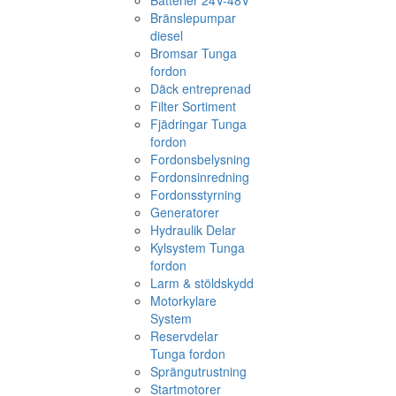
Batterier 24V-48V
Bränslepumpar
diesel
Bromsar Tunga
fordon
Däck entreprenad
Filter Sortiment
Fjädringar Tunga
fordon
Fordonsbelysning
Fordonsinredning
Fordonsstyrning
Generatorer
Hydraulik Delar
Kylsystem Tunga
fordon
Larm & stöldskydd
Motorkylare
System
Reservdelar
Tunga fordon
Sprängutrustning
Startmotorer