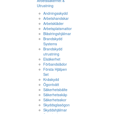
Arbetssäkerhet &
Utrustning
Andningsskydd
Arbetshandskar
Arbetskläder
Arbetsplatsmattor
Blästringshjälmar
Brandskydd
Systems
Brandskydd
utrustning
Elsäkerhet
Förbandslådor
Första Hjälpen
Set
Knäskydd
Ögontvätt
Säkerhetsbälte
Säkerhetsskåp
Säkerhetsskor
Skyddsglasögon
Skyddshjälmar