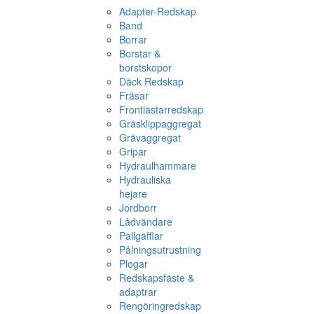
Adapter-Redskap
Band
Borrar
Borstar &
borstskopor
Däck Redskap
Fräsar
Frontlastarredskap
Gräsklippaggregat
Grävaggregat
Gripar
Hydraulhammare
Hydrauliska
hejare
Jordborr
Lådvändare
Pallgafflar
Pålningsutrustning
Plogar
Redskapsfäste &
adaptrar
Rengöringredskap