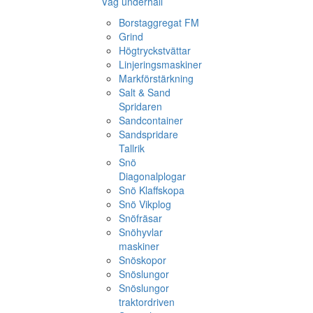
Väg underhåll
Borstaggregat FM
Grind
Högtryckstvättar
Linjeringsmaskiner
Markförstärkning
Salt & Sand
Spridaren
Sandcontainer
Sandspridare
Tallrik
Snö
Diagonalplogar
Snö Klaffskopa
Snö Vikplog
Snöfräsar
Snöhyvlar
maskiner
Snöskopor
Snöslungor
Snöslungor
traktordriven