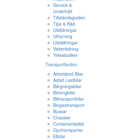
Service &
Underhåll
Tillståndsguiden
Tips & Råd
Utbildningar
Uthyrning
Utställningar
Vattenbilning
Yrkesbutiker
Transportfordon
Arbetsbod Bilar
Asfalt Lastbilar
Bärgningsbilar
Betongbilar
Biltransportbilar
Biogastransport
Bussar
Chassier
Containerlastbil
Djurtransporter
Elbilar