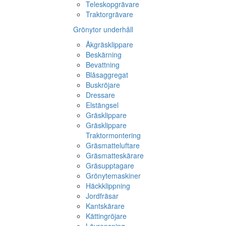
Teleskopgrävare
Traktorgrävare
Grönytor underhåll
Åkgräsklippare
Beskärning
Bevattning
Blåsaggregat
Buskröjare
Dressare
Elstängsel
Gräsklippare
Gräsklippare
Traktormontering
Gräsmatteluftare
Gräsmatteskärare
Gräsupptagare
Grönytemaskiner
Häckklippning
Jordfräsar
Kantskärare
Kättingröjare