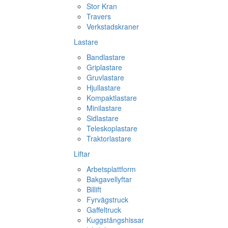
Stor Kran
Travers
Verkstadskraner
Lastare
Bandlastare
Griplastare
Gruvlastare
Hjullastare
Kompaktlastare
Minilastare
Sidlastare
Teleskoplastare
Traktorlastare
Liftar
Arbetsplattform
Bakgavellyftar
Billift
Fyrvägstruck
Gaffeltruck
Kuggstångshissar