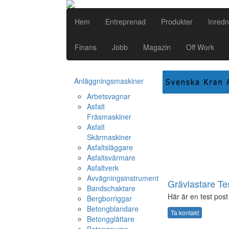
Hem
Entreprenad
Produkter
Inredn
Finans
Jobb
Magazin
Off Work
Anläggningsmaskiner
Arbetsvagnar
Asfalt
Fräsmaskiner
Asfalt
Skärmaskiner
Asfaltsläggare
Asfaltsvärmare
Asfaltverk
Avvägningsinstrument
Grävlastare Te
Bandschaktare
Här är en test post 
Bergborriggar
Betongblandare
Ta kontakt
Betongglättare