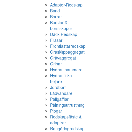
Adapter-Redskap
Band
Borrar
Borstar &
borstskopor
Däck Redskap
Fräsar
Frontlastarredskap
Gräsklippaggregat
Grävaggregat
Gripar
Hydraulhammare
Hydrauliska
hejare
Jordborr
Lådvändare
Pallgafflar
Pålningsutrustning
Plogar
Redskapsfäste &
adaptrar
Rengöringredskap