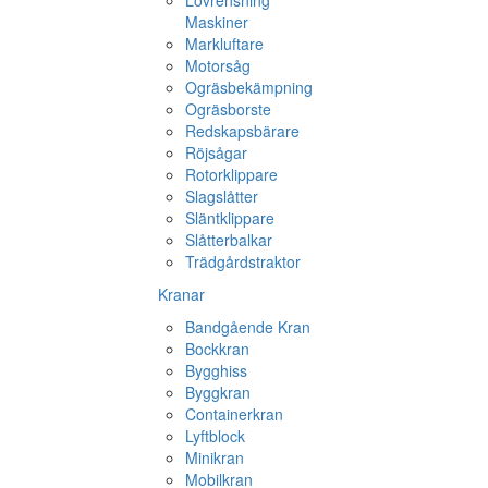
Lövrensning
Maskiner
Markluftare
Motorsåg
Ogräsbekämpning
Ogräsborste
Redskapsbärare
Röjsågar
Rotorklippare
Slagslåtter
Släntklippare
Slåtterbalkar
Trädgårdstraktor
Kranar
Bandgående Kran
Bockkran
Bygghiss
Byggkran
Containerkran
Lyftblock
Minikran
Mobilkran