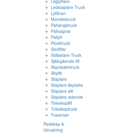
Låglyftare
Ledstaplare Truck
Lyftkran
Motviktstruck
Påhängstruck
Pallvagnar
Pallyft
Plocktruck
Saxliftar
Sidlastare Truck
Självgående lift
Skjutstativtruck
Skylift
Staplare
Staplare åkplatta
Staplare sitt
Staplare stående
Teleskoplift
Teleskoptruck
Traverser
Redskap &
Utrustning