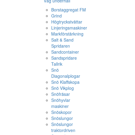
Väg underhåll
Borstaggregat FM
Grind
Högtryckstvättar
Linjeringsmaskiner
Markförstärkning
Salt & Sand
Spridaren
Sandcontainer
Sandspridare
Tallrik
Snö
Diagonalplogar
Snö Klaffskopa
Snö Vikplog
Snöfräsar
Snöhyvlar
maskiner
Snöskopor
Snöslungor
Snöslungor
traktordriven