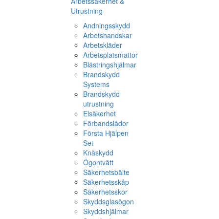
Arbetssäkerhet &
Utrustning
Andningsskydd
Arbetshandskar
Arbetskläder
Arbetsplatsmattor
Blästringshjälmar
Brandskydd
Systems
Brandskydd
utrustning
Elsäkerhet
Förbandslådor
Första Hjälpen
Set
Knäskydd
Ögontvätt
Säkerhetsbälte
Säkerhetsskåp
Säkerhetsskor
Skyddsglasögon
Skyddshjälmar