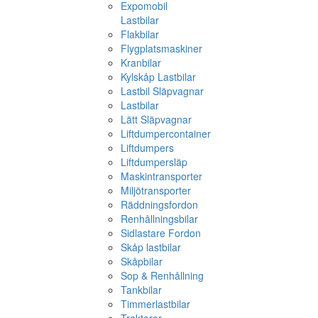
Expomobil
Lastbilar
Flakbilar
Flygplatsmaskiner
Kranbilar
Kylskåp Lastbilar
Lastbil Släpvagnar
Lastbilar
Lätt Släpvagnar
Liftdumpercontainer
Liftdumpers
Liftdumpersläp
Maskintransporter
Miljötransporter
Räddningsfordon
Renhållningsbilar
Sidlastare Fordon
Skåp lastbilar
Skåpbilar
Sop & Renhållning
Tankbilar
Timmerlastbilar