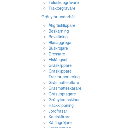
Teleskopgrävare
Traktorgrävare
Grönytor underhåll
Åkgräsklippare
Beskärning
Bevattning
Blåsaggregat
Buskröjare
Dressare
Elstängsel
Gräsklippare
Gräsklippare
Traktormontering
Gräsmatteluftare
Gräsmatteskärare
Gräsupptagare
Grönytemaskiner
Häckklippning
Jordfräsar
Kantskärare
Kättingröjare