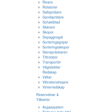
Rivare
Rotatorer
Saltspridare
Sandspridare
Schaktblad
Skärare
Skopor
Sopaggregat
Sorteringsgripar
Sorteringsskopor
Stenspräckaren
Tiltrotator
Transportör
Vägsladdar
Redskap
Vältar
Vibrationshejare
Vinterredskap
Reservdelar &
Tillbehör
Avgassystem