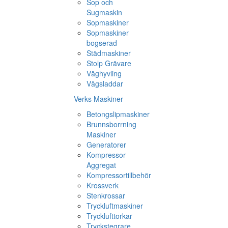
Sop och
Sugmaskin
Sopmaskiner
Sopmaskiner
bogserad
Städmaskiner
Stolp Grävare
Väghyvling
Vägsladdar
Verks Maskiner
Betongslipmaskiner
Brunnsborrning
Maskiner
Generatorer
Kompressor
Aggregat
Kompressortillbehör
Krossverk
Stenkrossar
Tryckluftmaskiner
Trycklufttorkar
Tryckstegrare