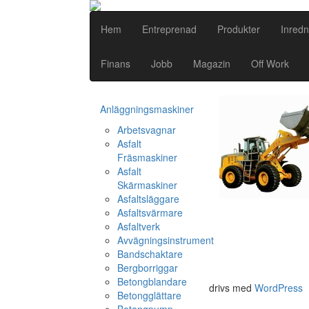
Hem
Entreprenad
Produkter
Inredn
Finans
Jobb
Magazin
Off Work
Anläggningsmaskiner
Arbetsvagnar
Asfalt
Fräsmaskiner
Asfalt
Skärmaskiner
Asfaltsläggare
Asfaltsvärmare
Asfaltverk
Avvägningsinstrument
Bandschaktare
Bergborriggar
Betongblandare
drivs med
WordPress
Betongglättare