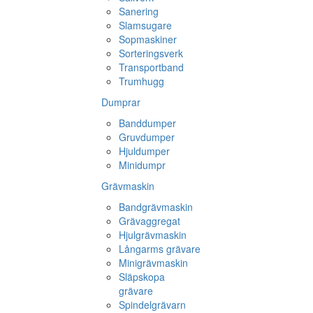
Sanering
Slamsugare
Sopmaskiner
Sorteringsverk
Transportband
Trumhugg
Dumprar
Banddumper
Gruvdumper
Hjuldumper
Minidumpr
Grävmaskin
Bandgrävmaskin
Grävaggregat
Hjulgrävmaskin
Långarms grävare
Minigrävmaskin
Släpskopa
grävare
Spindelgrävarn