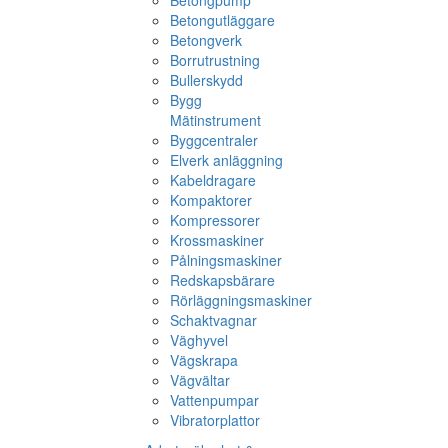
Betongpump
Betongutläggare
Betongverk
Borrutrustning
Bullerskydd
Bygg
Mätinstrument
Byggcentraler
Elverk anläggning
Kabeldragare
Kompaktorer
Kompressorer
Krossmaskiner
Pålningsmaskiner
Redskapsbärare
Rörläggningsmaskiner
Schaktvagnar
Väghyvel
Vägskrapa
Vägvältar
Vattenpumpar
Vibratorplattor