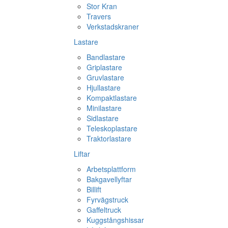
Stor Kran
Travers
Verkstadskraner
Lastare
Bandlastare
Griplastare
Gruvlastare
Hjullastare
Kompaktlastare
Minilastare
Sidlastare
Teleskoplastare
Traktorlastare
Liftar
Arbetsplattform
Bakgavellyftar
Billift
Fyrvägstruck
Gaffeltruck
Kuggstångshissar