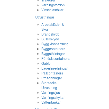
Traktorer
Varningsfordon
Vinschlastbilar
Utrustningar
Arbetskläder &
Skor
Brandskydd
Bullerskydd
Bygg Avspärrning
Byggcontainers
Byggställningar
Förrådscontainers
Gabion
Lagerinredningar
Pallcontainers
Presenningar
Storsäcks
Utrustning
Varningsljus
Varningsskyltar
Vattentankar