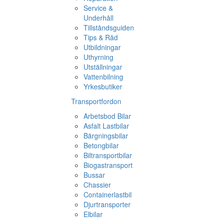
Service &
Underhåll
Tillståndsguiden
Tips & Råd
Utbildningar
Uthyrning
Utställningar
Vattenbilning
Yrkesbutiker
Transportfordon
Arbetsbod Bilar
Asfalt Lastbilar
Bärgningsbilar
Betongbilar
Biltransportbilar
Biogastransport
Bussar
Chassier
Containerlastbil
Djurtransporter
Elbilar