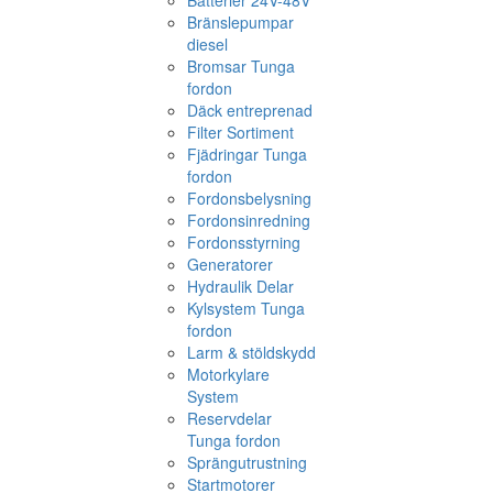
Batterier 24V-48V
Bränslepumpar
diesel
Bromsar Tunga
fordon
Däck entreprenad
Filter Sortiment
Fjädringar Tunga
fordon
Fordonsbelysning
Fordonsinredning
Fordonsstyrning
Generatorer
Hydraulik Delar
Kylsystem Tunga
fordon
Larm & stöldskydd
Motorkylare
System
Reservdelar
Tunga fordon
Sprängutrustning
Startmotorer