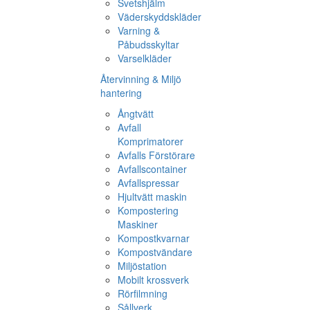
Svetshjälm
Väderskyddskläder
Varning &
Påbudsskyltar
Varselkläder
Återvinning & Miljö
hantering
Ångtvätt
Avfall
Komprimatorer
Avfalls Förstörare
Avfallscontainer
Avfallspressar
Hjultvätt maskin
Kompostering
Maskiner
Kompostkvarnar
Kompostvändare
Miljöstation
Mobilt krossverk
Rörfilmning
Sållverk