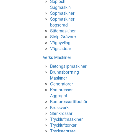
Sop och
Sugmaskin
Sopmaskiner
Sopmaskiner
bogserad
Städmaskiner
Stolp Grävare
Väghyvling
Vägsladdar
Verks Maskiner
Betongslipmaskiner
Brunnsborrning
Maskiner
Generatorer
Kompressor
Aggregat
Kompressortillbehör
Krossverk
Stenkrossar
Tryckluftmaskiner
Trycklufttorkar
Tryckstegrare