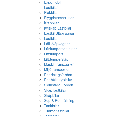
Expomobil
Lastbilar
Flakbilar
Flygplatsmaskiner
Kranbilar
Kylskåp Lastbilar
Lastbil Släpvagnar
Lastbilar
Lätt Släpvagnar
Liftdumpercontainer
Liftdumpers
Liftdumpersläp
Maskintransporter
Miljötransporter
Räddningsfordon
Renhållningsbilar
Sidlastare Fordon
Skåp lastbilar
Skåpbilar
Sop & Renhållning
Tankbilar
Timmerlastbilar