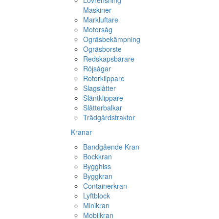
Lövrensning
Maskiner
Markluftare
Motorsåg
Ogräsbekämpning
Ogräsborste
Redskapsbärare
Röjsågar
Rotorklippare
Slagslåtter
Släntklippare
Slåtterbalkar
Trädgårdstraktor
Kranar
Bandgående Kran
Bockkran
Bygghiss
Byggkran
Containerkran
Lyftblock
Minikran
Mobilkran