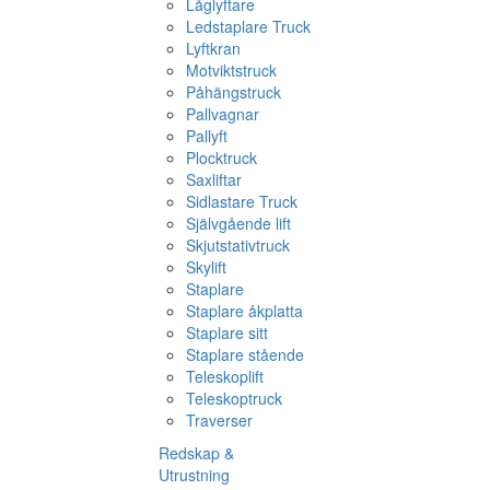
Låglyftare
Ledstaplare Truck
Lyftkran
Motviktstruck
Påhängstruck
Pallvagnar
Pallyft
Plocktruck
Saxliftar
Sidlastare Truck
Självgående lift
Skjutstativtruck
Skylift
Staplare
Staplare åkplatta
Staplare sitt
Staplare stående
Teleskoplift
Teleskoptruck
Traverser
Redskap &
Utrustning