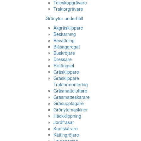
Teleskopgrävare
Traktorgrävare
Grönytor underhåll
Åkgräsklippare
Beskärning
Bevattning
Blåsaggregat
Buskröjare
Dressare
Elstängsel
Gräsklippare
Gräsklippare
Traktormontering
Gräsmatteluftare
Gräsmatteskärare
Gräsupptagare
Grönytemaskiner
Häckklippning
Jordfräsar
Kantskärare
Kättingröjare