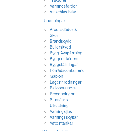
Traktorer
Varningsfordon
Vinschlastbilar
Utrustningar
Arbetskläder &
Skor
Brandskydd
Bullerskydd
Bygg Avspärrning
Byggcontainers
Byggställningar
Förrådscontainers
Gabion
Lagerinredningar
Pallcontainers
Presenningar
Storsäcks
Utrustning
Varningsljus
Varningsskyltar
Vattentankar