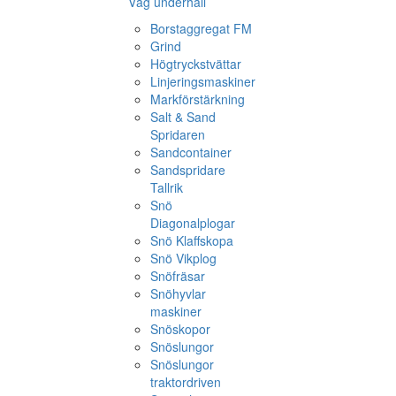
Väg underhåll
Borstaggregat FM
Grind
Högtryckstvättar
Linjeringsmaskiner
Markförstärkning
Salt & Sand
Spridaren
Sandcontainer
Sandspridare
Tallrik
Snö
Diagonalplogar
Snö Klaffskopa
Snö Vikplog
Snöfräsar
Snöhyvlar
maskiner
Snöskopor
Snöslungor
Snöslungor
traktordriven