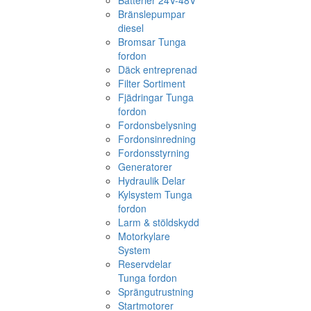
Batterier 24V-48V
Bränslepumpar
diesel
Bromsar Tunga
fordon
Däck entreprenad
Filter Sortiment
Fjädringar Tunga
fordon
Fordonsbelysning
Fordonsinredning
Fordonsstyrning
Generatorer
Hydraulik Delar
Kylsystem Tunga
fordon
Larm & stöldskydd
Motorkylare
System
Reservdelar
Tunga fordon
Sprängutrustning
Startmotorer