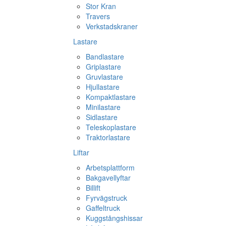
Stor Kran
Travers
Verkstadskraner
Lastare
Bandlastare
Griplastare
Gruvlastare
Hjullastare
Kompaktlastare
Minilastare
Sidlastare
Teleskoplastare
Traktorlastare
Liftar
Arbetsplattform
Bakgavellyftar
Billift
Fyrvägstruck
Gaffeltruck
Kuggstångshissar