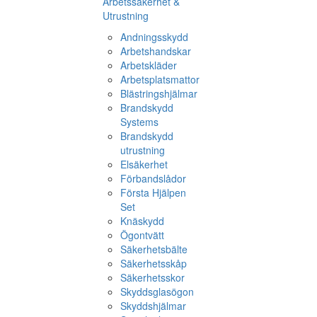
Arbetssäkerhet &
Utrustning
Andningsskydd
Arbetshandskar
Arbetskläder
Arbetsplatsmattor
Blästringshjälmar
Brandskydd
Systems
Brandskydd
utrustning
Elsäkerhet
Förbandslådor
Första Hjälpen
Set
Knäskydd
Ögontvätt
Säkerhetsbälte
Säkerhetsskåp
Säkerhetsskor
Skyddsglasögon
Skyddshjälmar