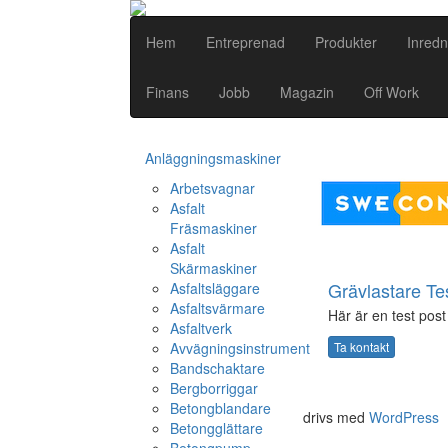
Hem
Entreprenad
Produkter
Inredn
Finans
Jobb
Magazin
Off Work
Anläggningsmaskiner
Arbetsvagnar
Asfalt
Fräsmaskiner
Asfalt
Skärmaskiner
Grävlastare Te
Asfaltsläggare
Asfaltsvärmare
Här är en test post 
Asfaltverk
Avvägningsinstrument
Ta kontakt
Bandschaktare
Bergborriggar
Betongblandare
drivs med
WordPress
Betongglättare