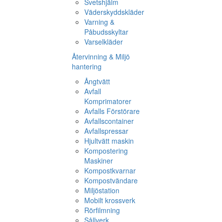
Svetshjälm
Väderskyddskläder
Varning &
Påbudsskyltar
Varselkläder
Återvinning & Miljö
hantering
Ångtvätt
Avfall
Komprimatorer
Avfalls Förstörare
Avfallscontainer
Avfallspressar
Hjultvätt maskin
Kompostering
Maskiner
Kompostkvarnar
Kompostvändare
Miljöstation
Mobilt krossverk
Rörfilmning
Sållverk