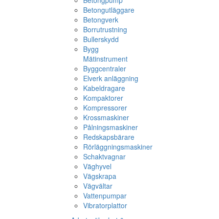
Betongpump
Betongutläggare
Betongverk
Borrutrustning
Bullerskydd
Bygg
Mätinstrument
Byggcentraler
Elverk anläggning
Kabeldragare
Kompaktorer
Kompressorer
Krossmaskiner
Pålningsmaskiner
Redskapsbärare
Rörläggningsmaskiner
Schaktvagnar
Väghyvel
Vägskrapa
Vägvältar
Vattenpumpar
Vibratorplattor