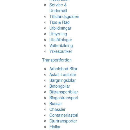
Service &
Underhåll
Tillståndsguiden
Tips & Råd
Utbildningar
Uthyrning
Utställningar
Vattenbilning
Yrkesbutiker
Transportfordon
Arbetsbod Bilar
Asfalt Lastbilar
Bärgningsbilar
Betongbilar
Biltransportbilar
Biogastransport
Bussar
Chassier
Containerlastbil
Djurtransporter
Elbilar