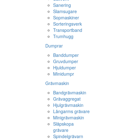
Sanering
Slamsugare
Sopmaskiner
Sorteringsverk
Transportband
Trumhugg
Dumprar
Banddumper
Gruvdumper
Hjuldumper
Minidumpr
Grävmaskin
Bandgrävmaskin
Grävaggregat
Hjulgrävmaskin
Långarms grävare
Minigrävmaskin
Släpskopa
grävare
Spindelgrävarn