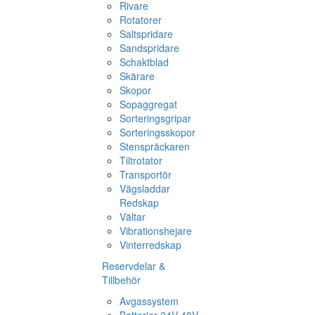
Rivare
Rotatorer
Saltspridare
Sandspridare
Schaktblad
Skärare
Skopor
Sopaggregat
Sorteringsgripar
Sorteringsskopor
Stenspräckaren
Tiltrotator
Transportör
Vägsladdar
Redskap
Vältar
Vibrationshejare
Vinterredskap
Reservdelar &
Tillbehör
Avgassystem