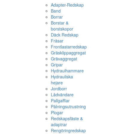
Adapter-Redskap
Band
Borrar
Borstar &
borstskopor
Däck Redskap
Fräsar
Frontlastarredskap
Gräsklippaggregat
Grävaggregat
Gripar
Hydraulhammare
Hydrauliska
hejare
Jordborr
Lådvändare
Pallgafflar
Pålningsutrustning
Plogar
Redskapsfäste &
adaptrar
Rengöringredskap