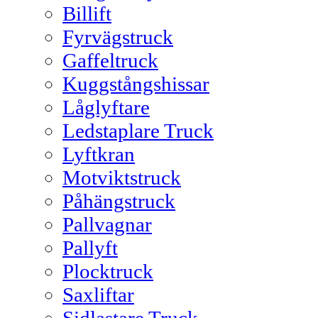
Billift
Fyrvägstruck
Gaffeltruck
Kuggstångshissar
Låglyftare
Ledstaplare Truck
Lyftkran
Motviktstruck
Påhängstruck
Pallvagnar
Pallyft
Plocktruck
Saxliftar