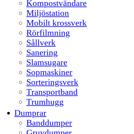
Kompostvändare
Miljöstation
Mobilt krossverk
Rörfilmning
Sållverk
Sanering
Slamsugare
Sopmaskiner
Sorteringsverk
Transportband
Trumhugg
Dumprar
Banddumper
Gruvdumper