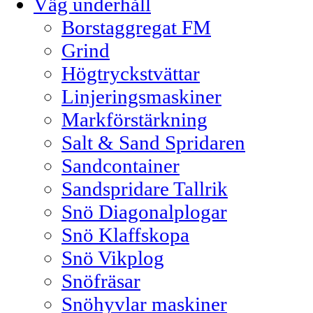
Väg underhåll
Borstaggregat FM
Grind
Högtryckstvättar
Linjeringsmaskiner
Markförstärkning
Salt & Sand Spridaren
Sandcontainer
Sandspridare Tallrik
Snö Diagonalplogar
Snö Klaffskopa
Snö Vikplog
Snöfräsar
Snöhyvlar maskiner