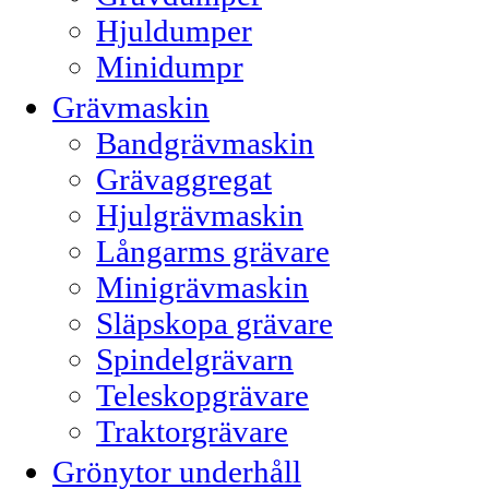
Hjuldumper
Minidumpr
Grävmaskin
Bandgrävmaskin
Grävaggregat
Hjulgrävmaskin
Långarms grävare
Minigrävmaskin
Släpskopa grävare
Spindelgrävarn
Teleskopgrävare
Traktorgrävare
Grönytor underhåll