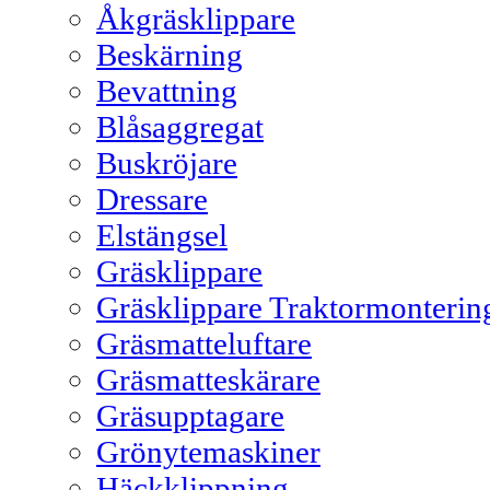
Åkgräsklippare
Beskärning
Bevattning
Blåsaggregat
Buskröjare
Dressare
Elstängsel
Gräsklippare
Gräsklippare Traktormonterin
Gräsmatteluftare
Gräsmatteskärare
Gräsupptagare
Grönytemaskiner
Häckklippning