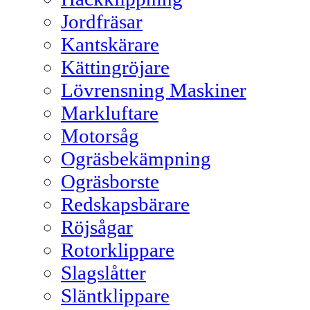
Jordfräsar
Kantskärare
Kättingröjare
Lövrensning Maskiner
Markluftare
Motorsåg
Ogräsbekämpning
Ogräsborste
Redskapsbärare
Röjsågar
Rotorklippare
Slagslåtter
Släntklippare