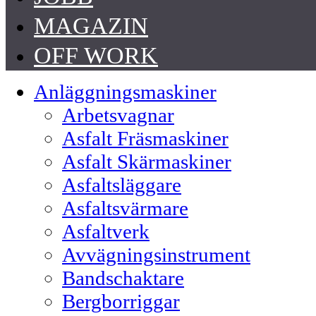
MAGAZIN
OFF WORK
Anläggningsmaskiner
Arbetsvagnar
Asfalt Fräsmaskiner
Asfalt Skärmaskiner
Asfaltsläggare
Asfaltsvärmare
Asfaltverk
Avvägningsinstrument
Bandschaktare
Bergborriggar