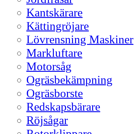
Kantskärare
Kättingröjare
Lövrensning Maskiner
Markluftare
Motorsåg
Ogräsbekämpning
Ogräsborste
Redskapsbärare
Röjsågar
Rotorklippare