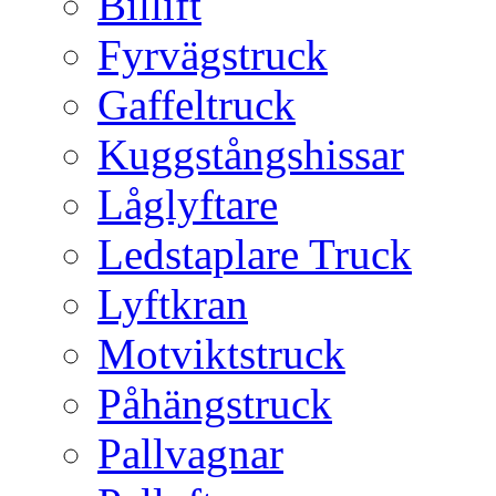
Billift
Fyrvägstruck
Gaffeltruck
Kuggstångshissar
Låglyftare
Ledstaplare Truck
Lyftkran
Motviktstruck
Påhängstruck
Pallvagnar