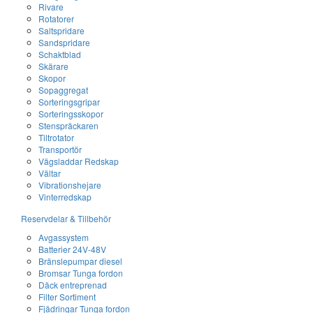
Rivare
Rotatorer
Saltspridare
Sandspridare
Schaktblad
Skärare
Skopor
Sopaggregat
Sorteringsgripar
Sorteringsskopor
Stenspräckaren
Tiltrotator
Transportör
Vägsladdar Redskap
Vältar
Vibrationshejare
Vinterredskap
Reservdelar & Tillbehör
Avgassystem
Batterier 24V-48V
Bränslepumpar diesel
Bromsar Tunga fordon
Däck entreprenad
Filter Sortiment
Fjädringar Tunga fordon