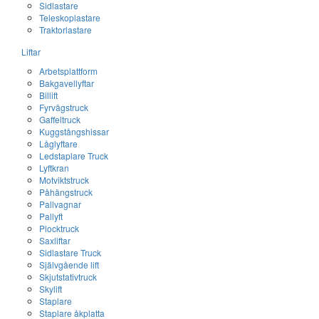
Sidlastare
Teleskoplastare
Traktorlastare
Liftar
Arbetsplattform
Bakgavellyftar
Billift
Fyrvägstruck
Gaffeltruck
Kuggstångshissar
Låglyftare
Ledstaplare Truck
Lyftkran
Motviktstruck
Påhängstruck
Pallvagnar
Pallyft
Plocktruck
Saxliftar
Sidlastare Truck
Självgående lift
Skjutstativtruck
Skylift
Staplare
Staplare åkplatta