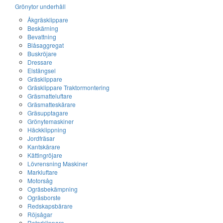
Grönytor underhåll
Åkgräsklippare
Beskärning
Bevattning
Blåsaggregat
Buskröjare
Dressare
Elstängsel
Gräsklippare
Gräsklippare Traktormontering
Gräsmatteluftare
Gräsmatteskärare
Gräsupptagare
Grönytemaskiner
Häckklippning
Jordfräsar
Kantskärare
Kättingröjare
Lövrensning Maskiner
Markluftare
Motorsåg
Ogräsbekämpning
Ogräsborste
Redskapsbärare
Röjsågar
Rotorklippare