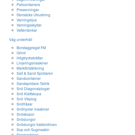
Pallcontainers
Presenningar
Storsäcks Utrustning
Varningsljus
Varningsskyltar
Vattentankar
Väg underhåll
Borstaggregat FM
Grind
Högtryckstvättar
Linjeringsmaskiner
Markförstärkning
Salt & Sand Spridaren
Sandcontainer
Sandspridare Tallrik
Snö Diagonalplogar
Snö Klaffskopa
Snö Vikplog
Snöfräsar
Snöhyvlar maskiner
Snöskopor
Snöslungor
Snöslungor traktordriven
Sop och Sugmaskin
Sopmaskiner