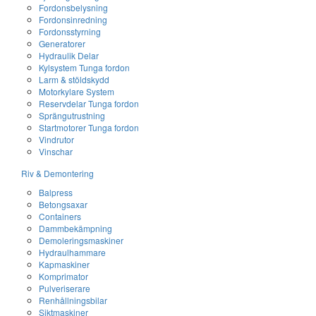
Fordonsbelysning
Fordonsinredning
Fordonsstyrning
Generatorer
Hydraulik Delar
Kylsystem Tunga fordon
Larm & stöldskydd
Motorkylare System
Reservdelar Tunga fordon
Sprängutrustning
Startmotorer Tunga fordon
Vindrutor
Vinschar
Riv & Demontering
Balpress
Betongsaxar
Containers
Dammbekämpning
Demoleringsmaskiner
Hydraulhammare
Kapmaskiner
Komprimator
Pulveriserare
Renhållningsbilar
Siktmaskiner