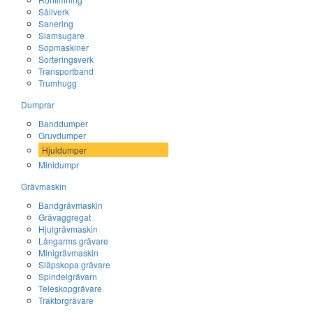
Sållverk
Sanering
Slamsugare
Sopmaskiner
Sorteringsverk
Transportband
Trumhugg
Dumprar
Banddumper
Gruvdumper
Hjuldumper
Minidumpr
Grävmaskin
Bandgrävmaskin
Grävaggregat
Hjulgrävmaskin
Långarms grävare
Minigrävmaskin
Släpskopa grävare
Spindelgrävarn
Teleskopgrävare
Traktorgrävare