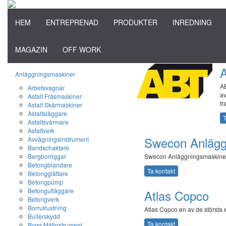
HEM
ENTREPRENAD
PRODUKTER
INREDNING
MAGAZIN
OFF WORK
Anläggningsmaskiner
A
Arbetsvagnar
av
Asfalt Fräsmaskiner
tr
Asfalt Skärmaskiner
Asfaltsläggare
T
Asfaltsvärmare
Asfaltverk
Swecon Anlägg
Avvägningsinstrument
Bandschaktare
Bergborriggar
Swecon Anläggningsmaskine
Betongblandare
Ta kontakt
Betongglättare
Betongpump
Betongutläggare
Atlas Copco
Betongverk
Borrutrustning
Atlas Copco en av de största
Bullerskydd
Ta kontakt
Bygg Mätinstrument