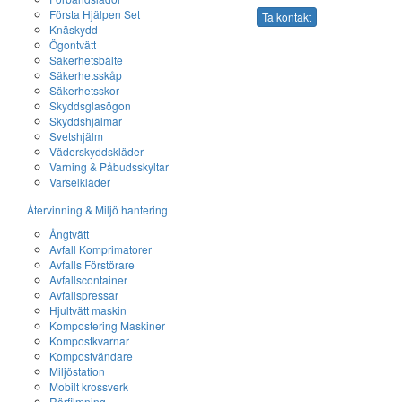
Första Hjälpen Set
Ta kontakt
Knäskydd
Ögontvätt
Säkerhetsbälte
Säkerhetsskåp
Säkerhetsskor
Skyddsglasögon
Skyddshjälmar
Svetshjälm
Väderskyddskläder
Varning & Påbudsskyltar
Varselkläder
Återvinning & Miljö hantering
Ångtvätt
Avfall Komprimatorer
Avfalls Förstörare
Avfallscontainer
Avfallspressar
Hjultvätt maskin
Kompostering Maskiner
Kompostkvarnar
Kompostvändare
Miljöstation
Mobilt krossverk
Rörfilmning