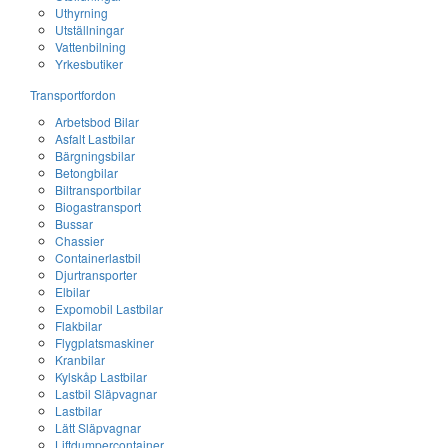
Uthyrning
Utställningar
Vattenbilning
Yrkesbutiker
Transportfordon
Arbetsbod Bilar
Asfalt Lastbilar
Bärgningsbilar
Betongbilar
Biltransportbilar
Biogastransport
Bussar
Chassier
Containerlastbil
Djurtransporter
Elbilar
Expomobil Lastbilar
Flakbilar
Flygplatsmaskiner
Kranbilar
Kylskåp Lastbilar
Lastbil Släpvagnar
Lastbilar
Lätt Släpvagnar
Liftdumpercontainer