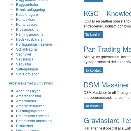
Byggcentraler
Elverk anläggning
KGC – Knowled
Kabeldragare
Kompaktorer
KGC är en partner som ständig
Kompressorer
entreprenad, industri och byg
Krossmaskiner
Pålningsmaskiner
Ta kontakt
Redskapsbärare
Rörläggningsmaskiner
Pan Trading M
Schaktvagnar
Väghyvel
Alla typ av grävmaskin, lastma
Vägskrapa
hyrköpa såhar vi det du behöv
Vägvältar
Vattenpumpar
Ta kontakt
Vibratorplattor
DSM Maskiner 
Arbetssäkerhet & Utrustning
Andningsskydd
DSM Maskiner är ett företag 
Arbetshandskar
entreprenadmaskiner och har 
Arbetskläder
Arbetsplatsmattor
Ta kontakt
Blästringshjälmar
Brandskydd Systems
Grävlastare Te
Brandskydd utrustning
Elsäkerhet
Här är en test post till alla En
Förbandslådor