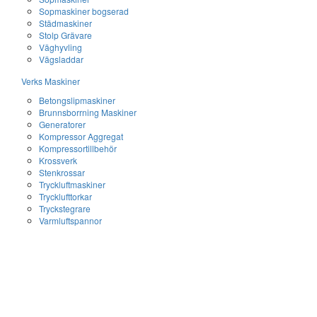
Sopmaskiner bogserad
Städmaskiner
Stolp Grävare
Väghyvling
Vägsladdar
Verks Maskiner
Betongslipmaskiner
Brunnsborrning Maskiner
Generatorer
Kompressor Aggregat
Kompressortillbehör
Krossverk
Stenkrossar
Tryckluftmaskiner
Trycklufttorkar
Tryckstegrare
Varmluftspannor