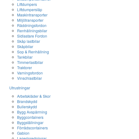
Liftdumpers
Liftdumpersläp
Maskintransporter
Miljötransporter
Räddningsfordon
Renhållningsbilar
Sidlastare Fordon
Skåp lastbilar
Skåpbilar
Sop & Renhållning
Tankbilar
Timmerlastbilar
Traktorer
Varningsfordon
Vinschlastbilar
Utrustningar
Arbetskläder & Skor
Brandskydd
Bullerskydd
Bygg Avspärrning
Byggcontainers
Byggställningar
Förrådscontainers
Gabion
Lagerinredningar