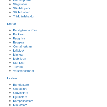
Slagslåtter
Släntklippare
Slåtterbalkar
Trädgårdstraktor
Kranar
Bandgående Kran
Bockkran
Bygghiss
Byggkran
Containerkran
Lyftblock
Minikran
Mobilkran
Stor Kran
Travers
Verkstadskraner
Lastare
Bandlastare
Griplastare
Gruvlastare
Hjullastare
Kompaktlastare
Minilastare