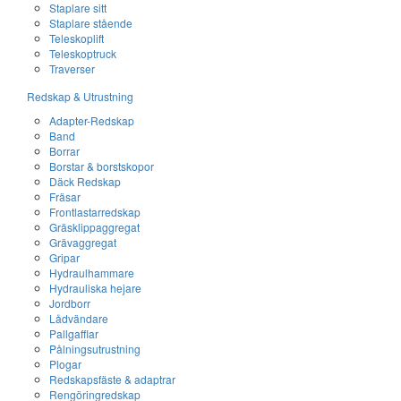
Staplare sitt
Staplare stående
Teleskoplift
Teleskoptruck
Traverser
Redskap & Utrustning
Adapter-Redskap
Band
Borrar
Borstar & borstskopor
Däck Redskap
Fräsar
Frontlastarredskap
Gräsklippaggregat
Grävaggregat
Gripar
Hydraulhammare
Hydrauliska hejare
Jordborr
Lådvändare
Pallgafflar
Pålningsutrustning
Plogar
Redskapsfäste & adaptrar
Rengöringredskap