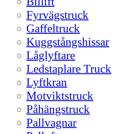
Billift
Fyrvägstruck
Gaffeltruck
Kuggstångshissar
Låglyftare
Ledstaplare Truck
Lyftkran
Motviktstruck
Påhängstruck
Pallvagnar