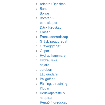
Adapter-Redskap
Band
Borrar
Borstar &
borstskopor
Däck Redskap
Fräsar
Frontlastarredskap
Gräsklippaggregat
Grävaggregat
Gripar
Hydraulhammare
Hydrauliska
hejare
Jordborr
Lådvändare
Pallgafflar
Pålningsutrustning
Plogar
Redskapsfäste &
adaptrar
Rengöringredskap