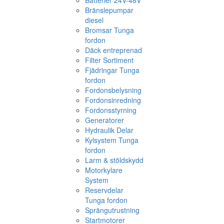
Batterier 24V-48V
Bränslepumpar
diesel
Bromsar Tunga
fordon
Däck entreprenad
Filter Sortiment
Fjädringar Tunga
fordon
Fordonsbelysning
Fordonsinredning
Fordonsstyrning
Generatorer
Hydraulik Delar
Kylsystem Tunga
fordon
Larm & stöldskydd
Motorkylare
System
Reservdelar
Tunga fordon
Sprängutrustning
Startmotorer