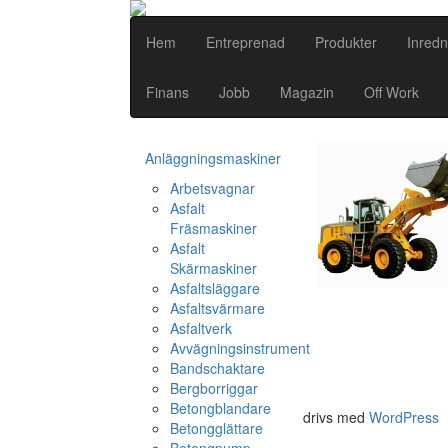
Hem
Entreprenad
Produkter
Inredn
Finans
Jobb
Magazin
Off Work
Anläggningsmaskiner
Arbetsvagnar
Asfalt
Fräsmaskiner
Asfalt
Skärmaskiner
Asfaltsläggare
Asfaltsvärmare
Asfaltverk
Avvägningsinstrument
Bandschaktare
Bergborriggar
Betongblandare
drivs med
WordPress
Betongglättare