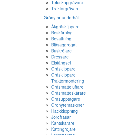
Teleskopgrävare
Traktorgrävare
Grönytor underhåll
Åkgräsklippare
Beskärning
Bevattning
Blåsaggregat
Buskröjare
Dressare
Elstängsel
Gräsklippare
Gräsklippare
Traktormontering
Gräsmatteluftare
Gräsmatteskärare
Gräsupptagare
Grönytemaskiner
Häckklippning
Jordfräsar
Kantskärare
Kättingröjare