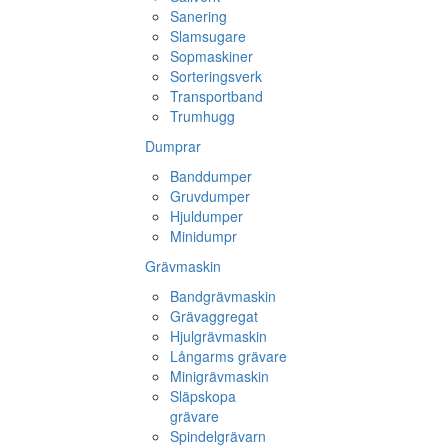
Sanering
Slamsugare
Sopmaskiner
Sorteringsverk
Transportband
Trumhugg
Dumprar
Banddumper
Gruvdumper
Hjuldumper
Minidumpr
Grävmaskin
Bandgrävmaskin
Grävaggregat
Hjulgrävmaskin
Långarms grävare
Minigrävmaskin
Släpskopa
grävare
Spindelgrävarn