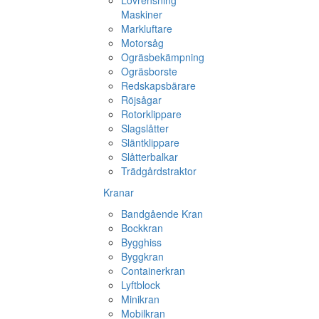
Lövrensning
Maskiner
Markluftare
Motorsåg
Ogräsbekämpning
Ogräsborste
Redskapsbärare
Röjsågar
Rotorklippare
Slagslåtter
Släntklippare
Slåtterbalkar
Trädgårdstraktor
Kranar
Bandgående Kran
Bockkran
Bygghiss
Byggkran
Containerkran
Lyftblock
Minikran
Mobilkran