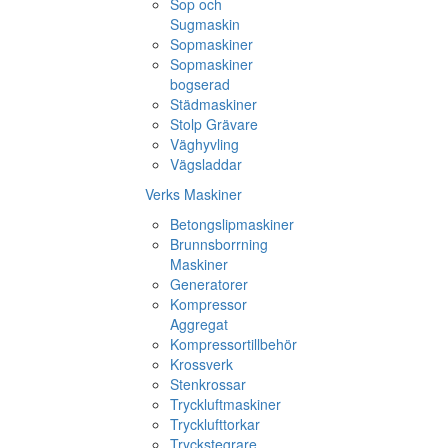
Sop och
Sugmaskin
Sopmaskiner
Sopmaskiner
bogserad
Städmaskiner
Stolp Grävare
Väghyvling
Vägsladdar
Verks Maskiner
Betongslipmaskiner
Brunnsborrning
Maskiner
Generatorer
Kompressor
Aggregat
Kompressortillbehör
Krossverk
Stenkrossar
Tryckluftmaskiner
Trycklufttorkar
Tryckstegrare