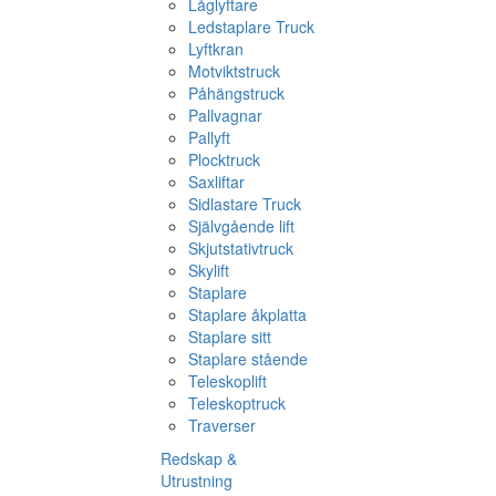
Låglyftare
Ledstaplare Truck
Lyftkran
Motviktstruck
Påhängstruck
Pallvagnar
Pallyft
Plocktruck
Saxliftar
Sidlastare Truck
Självgående lift
Skjutstativtruck
Skylift
Staplare
Staplare åkplatta
Staplare sitt
Staplare stående
Teleskoplift
Teleskoptruck
Traverser
Redskap &
Utrustning