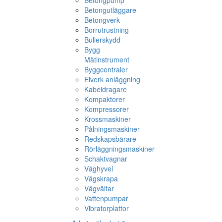
Betongpump
Betongutläggare
Betongverk
Borrutrustning
Bullerskydd
Bygg
Mätinstrument
Byggcentraler
Elverk anläggning
Kabeldragare
Kompaktorer
Kompressorer
Krossmaskiner
Pålningsmaskiner
Redskapsbärare
Rörläggningsmaskiner
Schaktvagnar
Väghyvel
Vägskrapa
Vägvältar
Vattenpumpar
Vibratorplattor