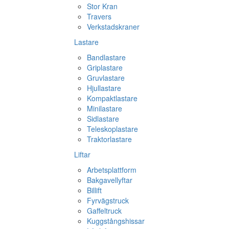
Stor Kran
Travers
Verkstadskraner
Lastare
Bandlastare
Griplastare
Gruvlastare
Hjullastare
Kompaktlastare
Minilastare
Sidlastare
Teleskoplastare
Traktorlastare
Liftar
Arbetsplattform
Bakgavellyftar
Billift
Fyrvägstruck
Gaffeltruck
Kuggstångshissar