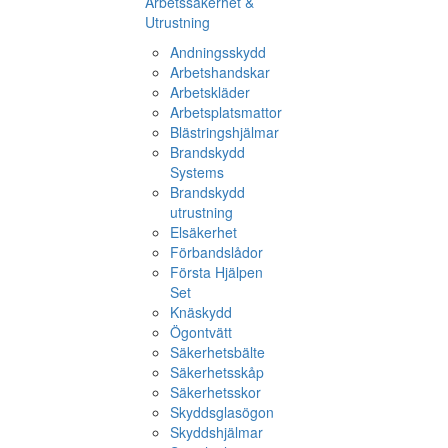
Arbetssäkerhet &
Utrustning
Andningsskydd
Arbetshandskar
Arbetskläder
Arbetsplatsmattor
Blästringshjälmar
Brandskydd
Systems
Brandskydd
utrustning
Elsäkerhet
Förbandslådor
Första Hjälpen
Set
Knäskydd
Ögontvätt
Säkerhetsbälte
Säkerhetsskåp
Säkerhetsskor
Skyddsglasögon
Skyddshjälmar