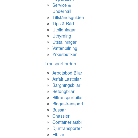
Service &
Underhåll
Tillståndsguiden
Tips & Råd
Utbildningar
Uthyrning
Utställningar
Vattenbilning
Yrkesbutiker
Transportfordon
Arbetsbod Bilar
Asfalt Lastbilar
Bärgningsbilar
Betongbilar
Biltransportbilar
Biogastransport
Bussar
Chassier
Containerlastbil
Djurtransporter
Elbilar