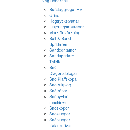
Väg underhåll
Borstaggregat FM
Grind
Högtryckstvättar
Linjeringsmaskiner
Markförstärkning
Salt & Sand
Spridaren
Sandcontainer
Sandspridare
Tallrik
Snö
Diagonalplogar
Snö Klaffskopa
Snö Vikplog
Snöfräsar
Snöhyvlar
maskiner
Snöskopor
Snöslungor
Snöslungor
traktordriven