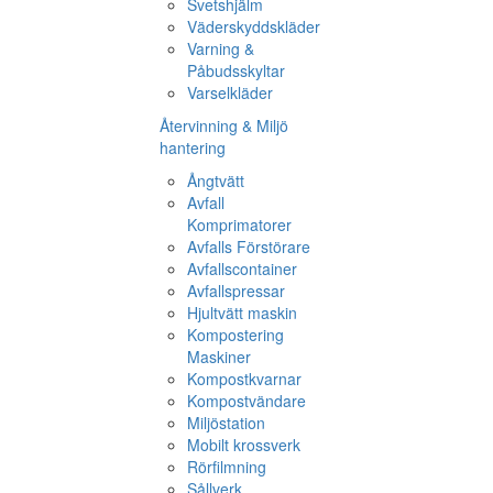
Svetshjälm
Väderskyddskläder
Varning &
Påbudsskyltar
Varselkläder
Återvinning & Miljö
hantering
Ångtvätt
Avfall
Komprimatorer
Avfalls Förstörare
Avfallscontainer
Avfallspressar
Hjultvätt maskin
Kompostering
Maskiner
Kompostkvarnar
Kompostvändare
Miljöstation
Mobilt krossverk
Rörfilmning
Sållverk