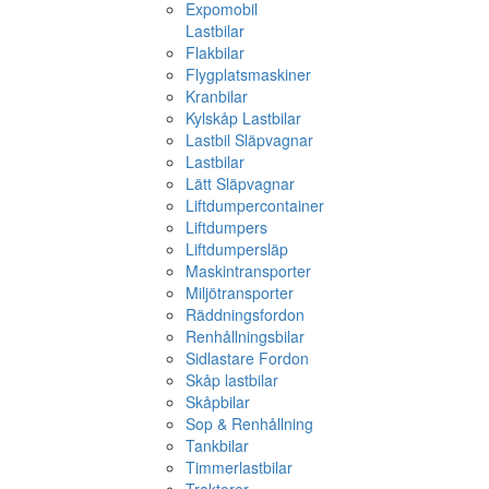
Expomobil
Lastbilar
Flakbilar
Flygplatsmaskiner
Kranbilar
Kylskåp Lastbilar
Lastbil Släpvagnar
Lastbilar
Lätt Släpvagnar
Liftdumpercontainer
Liftdumpers
Liftdumpersläp
Maskintransporter
Miljötransporter
Räddningsfordon
Renhållningsbilar
Sidlastare Fordon
Skåp lastbilar
Skåpbilar
Sop & Renhållning
Tankbilar
Timmerlastbilar