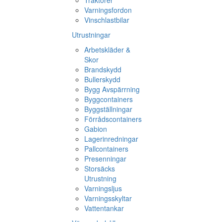
Traktorer
Varningsfordon
Vinschlastbilar
Utrustningar
Arbetskläder &
Skor
Brandskydd
Bullerskydd
Bygg Avspärrning
Byggcontainers
Byggställningar
Förrådscontainers
Gabion
Lagerinredningar
Pallcontainers
Presenningar
Storsäcks
Utrustning
Varningsljus
Varningsskyltar
Vattentankar