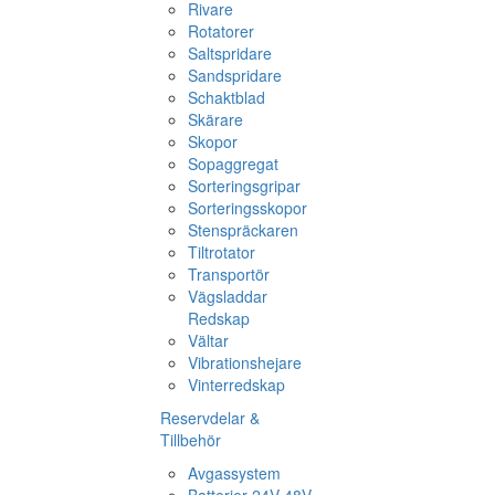
Rivare
Rotatorer
Saltspridare
Sandspridare
Schaktblad
Skärare
Skopor
Sopaggregat
Sorteringsgripar
Sorteringsskopor
Stenspräckaren
Tiltrotator
Transportör
Vägsladdar
Redskap
Vältar
Vibrationshejare
Vinterredskap
Reservdelar &
Tillbehör
Avgassystem