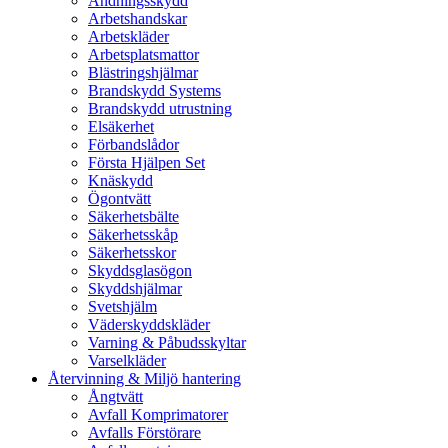
Andningsskydd
Arbetshandskar
Arbetskläder
Arbetsplatsmattor
Blästringshjälmar
Brandskydd Systems
Brandskydd utrustning
Elsäkerhet
Förbandslådor
Första Hjälpen Set
Knäskydd
Ögontvätt
Säkerhetsbälte
Säkerhetsskåp
Säkerhetsskor
Skyddsglasögon
Skyddshjälmar
Svetshjälm
Väderskyddskläder
Varning & Påbudsskyltar
Varselkläder
Återvinning & Miljö hantering
Ångtvätt
Avfall Komprimatorer
Avfalls Förstörare