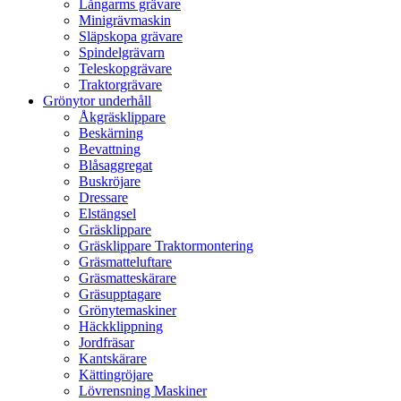
Långarms grävare
Minigrävmaskin
Släpskopa grävare
Spindelgrävarn
Teleskopgrävare
Traktorgrävare
Grönytor underhåll
Åkgräsklippare
Beskärning
Bevattning
Blåsaggregat
Buskröjare
Dressare
Elstängsel
Gräsklippare
Gräsklippare Traktormontering
Gräsmatteluftare
Gräsmatteskärare
Gräsupptagare
Grönytemaskiner
Häckklippning
Jordfräsar
Kantskärare
Kättingröjare
Lövrensning Maskiner