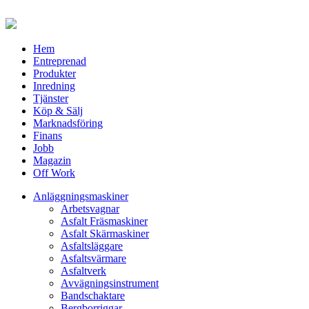
Hem
Entreprenad
Produkter
Inredning
Tjänster
Köp & Sälj
Marknadsföring
Finans
Jobb
Magazin
Off Work
Anläggningsmaskiner
Arbetsvagnar
Asfalt Fräsmaskiner
Asfalt Skärmaskiner
Asfaltsläggare
Asfaltsvärmare
Asfaltverk
Avvägningsinstrument
Bandschaktare
Bergborriggar