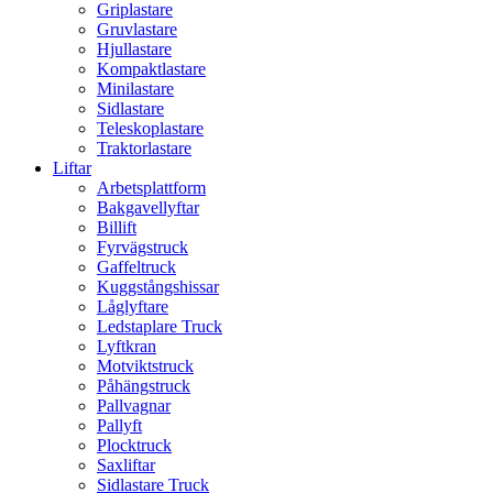
Griplastare
Gruvlastare
Hjullastare
Kompaktlastare
Minilastare
Sidlastare
Teleskoplastare
Traktorlastare
Liftar
Arbetsplattform
Bakgavellyftar
Billift
Fyrvägstruck
Gaffeltruck
Kuggstångshissar
Låglyftare
Ledstaplare Truck
Lyftkran
Motviktstruck
Påhängstruck
Pallvagnar
Pallyft
Plocktruck
Saxliftar
Sidlastare Truck