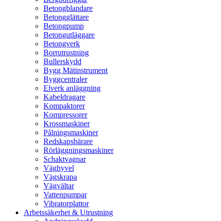
Betongblandare
Betongglättare
Betongpump
Betongutläggare
Betongverk
Borrutrustning
Bullerskydd
Bygg Mätinstrument
Byggcentraler
Elverk anläggning
Kabeldragare
Kompaktorer
Kompressorer
Krossmaskiner
Pålningsmaskiner
Redskapsbärare
Rörläggningsmaskiner
Schaktvagnar
Väghyvel
Vägskrapa
Vägvältar
Vattenpumpar
Vibratorplattor
Arbetssäkerhet & Utrustning