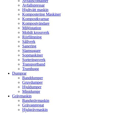
Avfallscontainer
Avfallspressar
Hjultvätt maskin
Kompostering Maskiner
Kompostkvarnar
Kompostvändare
Miljöstation
Mobilt krossverk
Rörfilmning
Sållverk
Sanering
Slamsugare
Sopmaskiner
Sorteringsverk
Transportband
Trumhugg
Dumprar
Banddumper
Gruvdumper
Hjuldumper
Minidumpr
Grävmaskin
Bandgrävmaskin
Grävaggregat
Hjulgrävmaskin