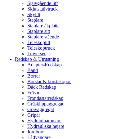
Självgående lift
Skjutstativtruck
Skylift
Staplare
Staplare åkplatta
Staplare sitt
Staplare stående
Teleskoplift
Teleskoptruck
Traverser
Redskap & Utrustning
Adapter-Redskap
Band
Borrar
Borstar & borstskopor
Däck Redskap
Fräsar
Frontlastarredskap
Gräsklippaggregat
Grävaggregat
Gripar
Hydraulhammare
Hydrauliska hejare
Jordborr
Lådvändare