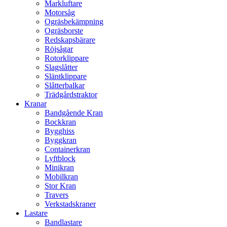
Markluftare
Motorsåg
Ogräsbekämpning
Ogräsborste
Redskapsbärare
Röjsågar
Rotorklippare
Slagslåtter
Släntklippare
Slåtterbalkar
Trädgårdstraktor
Kranar
Bandgående Kran
Bockkran
Bygghiss
Byggkran
Containerkran
Lyftblock
Minikran
Mobilkran
Stor Kran
Travers
Verkstadskraner
Lastare
Bandlastare