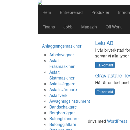
Hem
Entreprenad
Produkter
Inredn
Finans
Jobb
Magazin
Off Work
Lelu AB
Anläggningsmaskiner
I vår bilverkstad fö
Arbetsvagnar
servar vi alla typer
Asfalt
Ta kontakt
Fräsmaskiner
Asfalt
Grävlastare Te
Skärmaskiner
Här är en test post 
Asfaltsläggare
Asfaltsvärmare
Ta kontakt
Asfaltverk
Avvägningsinstrument
Bandschaktare
Bergborriggar
Betongblandare
drivs med
WordPress
Betongglättare