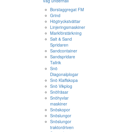
Väg underhåll
Borstaggregat FM
Grind
Högtryckstvättar
Linjeringsmaskiner
Markförstärkning
Salt & Sand
Spridaren
Sandcontainer
Sandspridare
Tallrik
Snö
Diagonalplogar
Snö Klaffskopa
Snö Vikplog
Snöfräsar
Snöhyvlar
maskiner
Snöskopor
Snöslungor
Snöslungor
traktordriven