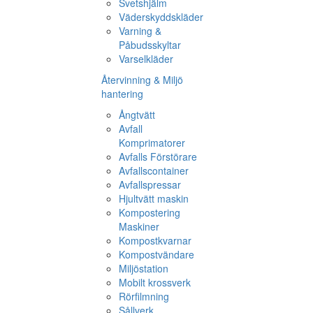
Svetshjälm
Väderskyddskläder
Varning &
Påbudsskyltar
Varselkläder
Återvinning & Miljö
hantering
Ångtvätt
Avfall
Komprimatorer
Avfalls Förstörare
Avfallscontainer
Avfallspressar
Hjultvätt maskin
Kompostering
Maskiner
Kompostkvarnar
Kompostvändare
Miljöstation
Mobilt krossverk
Rörfilmning
Sållverk