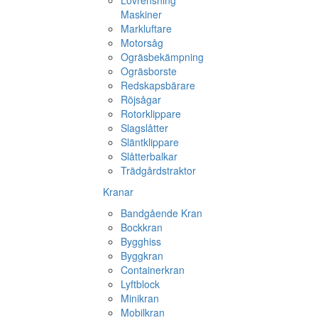
Lövrensning
Maskiner
Markluftare
Motorsåg
Ogräsbekämpning
Ogräsborste
Redskapsbärare
Röjsågar
Rotorklippare
Slagslåtter
Släntklippare
Slåtterbalkar
Trädgårdstraktor
Kranar
Bandgående Kran
Bockkran
Bygghiss
Byggkran
Containerkran
Lyftblock
Minikran
Mobilkran