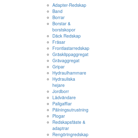
Adapter-Redskap
Band
Borrar
Borstar &
borstskopor
Däck Redskap
Fräsar
Frontlastarredskap
Gräsklippaggregat
Grävaggregat
Gripar
Hydraulhammare
Hydrauliska
hejare
Jordborr
Lådvändare
Pallgafflar
Pålningsutrustning
Plogar
Redskapsfäste &
adaptrar
Rengöringredskap