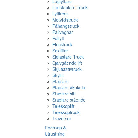
Låglyftare
Ledstaplare Truck
Lyftkran
Motviktstruck
Påhängstruck
Pallvagnar
Pallyft
Plocktruck
Saxliftar
Sidlastare Truck
Självgående lift
Skjutstativtruck
Skylift
Staplare
Staplare åkplatta
Staplare sitt
Staplare stående
Teleskoplift
Teleskoptruck
Traverser
Redskap &
Utrustning