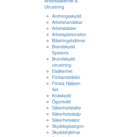
Arbetssäkerhet &
Utrustning
Andningsskydd
Arbetshandskar
Arbetskläder
Arbetsplatsmattor
Blästringshjälmar
Brandskydd
Systems
Brandskydd
utrustning
Elsäkerhet
Förbandslådor
Första Hjälpen
Set
Knäskydd
Ögontvätt
Säkerhetsbälte
Säkerhetsskåp
Säkerhetsskor
Skyddsglasögon
Skyddshjälmar