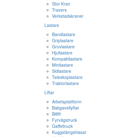
Stor Kran
Travers
Verkstadskraner
Lastare
Bandlastare
Griplastare
Gruvlastare
Hjullastare
Kompaktlastare
Minilastare
Sidlastare
Teleskoplastare
Traktorlastare
Liftar
Arbetsplattform
Bakgavellyftar
Billift
Fyrvägstruck
Gaffeltruck
Kuggstångshissar