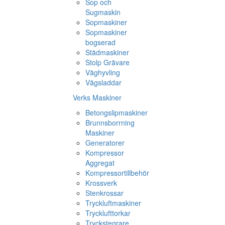
Sop och
Sugmaskin
Sopmaskiner
Sopmaskiner
bogserad
Städmaskiner
Stolp Grävare
Väghyvling
Vägsladdar
Verks Maskiner
Betongslipmaskiner
Brunnsborrning
Maskiner
Generatorer
Kompressor
Aggregat
Kompressortillbehör
Krossverk
Stenkrossar
Tryckluftmaskiner
Trycklufttorkar
Tryckstegrare