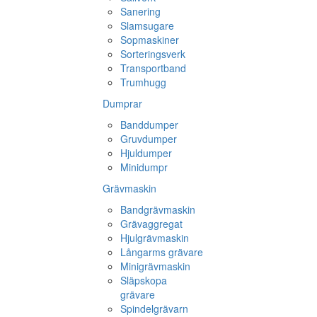
Sanering
Slamsugare
Sopmaskiner
Sorteringsverk
Transportband
Trumhugg
Dumprar
Banddumper
Gruvdumper
Hjuldumper
Minidumpr
Grävmaskin
Bandgrävmaskin
Grävaggregat
Hjulgrävmaskin
Långarms grävare
Minigrävmaskin
Släpskopa
grävare
Spindelgrävarn