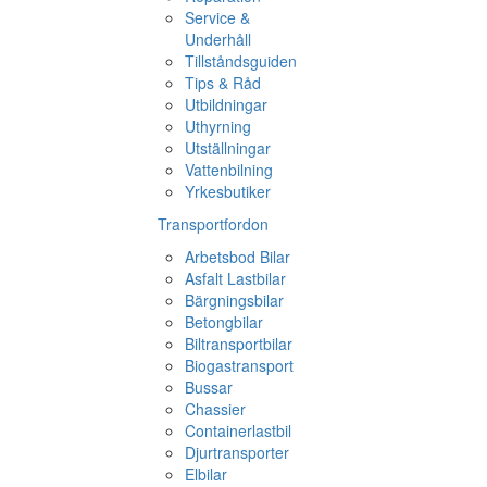
Service &
Underhåll
Tillståndsguiden
Tips & Råd
Utbildningar
Uthyrning
Utställningar
Vattenbilning
Yrkesbutiker
Transportfordon
Arbetsbod Bilar
Asfalt Lastbilar
Bärgningsbilar
Betongbilar
Biltransportbilar
Biogastransport
Bussar
Chassier
Containerlastbil
Djurtransporter
Elbilar