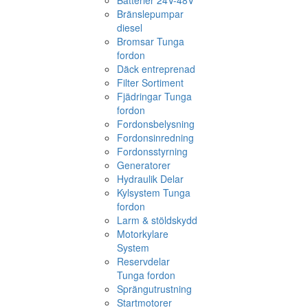
Batterier 24V-48V
Bränslepumpar
diesel
Bromsar Tunga
fordon
Däck entreprenad
Filter Sortiment
Fjädringar Tunga
fordon
Fordonsbelysning
Fordonsinredning
Fordonsstyrning
Generatorer
Hydraulik Delar
Kylsystem Tunga
fordon
Larm & stöldskydd
Motorkylare
System
Reservdelar
Tunga fordon
Sprängutrustning
Startmotorer