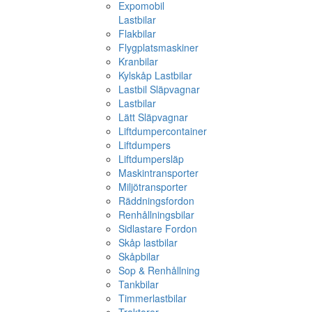
Expomobil
Lastbilar
Flakbilar
Flygplatsmaskiner
Kranbilar
Kylskåp Lastbilar
Lastbil Släpvagnar
Lastbilar
Lätt Släpvagnar
Liftdumpercontainer
Liftdumpers
Liftdumpersläp
Maskintransporter
Miljötransporter
Räddningsfordon
Renhållningsbilar
Sidlastare Fordon
Skåp lastbilar
Skåpbilar
Sop & Renhållning
Tankbilar
Timmerlastbilar