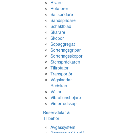
Rivare
Rotatorer
Saltspridare
Sandspridare
Schaktblad
Skärare
Skopor
Sopaggregat
Sorteringsgripar
Sorteringsskopor
Stenspräckaren
Tiltrotator
Transportör
Vägsladdar
Redskap
Vältar
Vibrationshejare
Vinterredskap
Reservdelar &
Tillbehör
Avgassystem