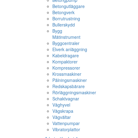
Betongpump
Betongutläggare
Betongverk
Borrutrustning
Bullerskydd
Bygg
Mätinstrument
Byggcentraler
Elverk anläggning
Kabeldragare
Kompaktorer
Kompressorer
Krossmaskiner
Pålningsmaskiner
Redskapsbärare
Rörläggningsmaskiner
Schaktvagnar
Väghyvel
Vägskrapa
Vägvältar
Vattenpumpar
Vibratorplattor