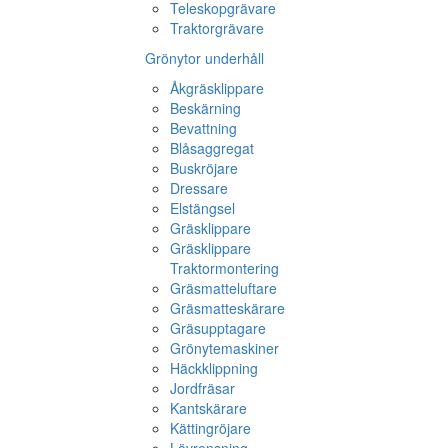
Teleskopgrävare
Traktorgrävare
Grönytor underhåll
Åkgräsklippare
Beskärning
Bevattning
Blåsaggregat
Buskröjare
Dressare
Elstängsel
Gräsklippare
Gräsklippare
Traktormontering
Gräsmatteluftare
Gräsmatteskärare
Gräsupptagare
Grönytemaskiner
Häckklippning
Jordfräsar
Kantskärare
Kättingröjare