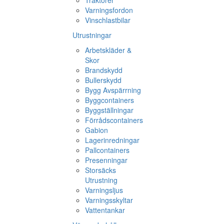
Traktorer
Varningsfordon
Vinschlastbilar
Utrustningar
Arbetskläder &
Skor
Brandskydd
Bullerskydd
Bygg Avspärrning
Byggcontainers
Byggställningar
Förrådscontainers
Gabion
Lagerinredningar
Pallcontainers
Presenningar
Storsäcks
Utrustning
Varningsljus
Varningsskyltar
Vattentankar